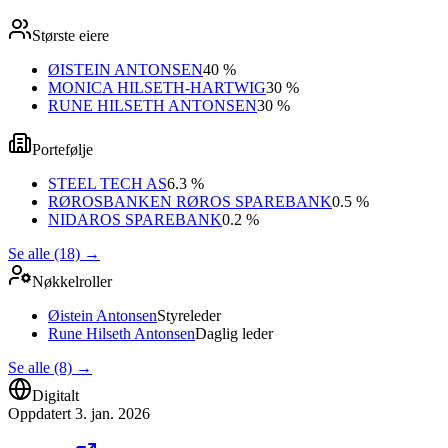
Største eiere
ØISTEIN ANTONSEN
40 %
MONICA HILSETH-HARTWIG
30 %
RUNE HILSETH ANTONSEN
30 %
Portefølje
STEEL TECH AS
6.3 %
RØROSBANKEN RØROS SPAREBANK
0.5 %
NIDAROS SPAREBANK
0.2 %
Se alle (18)
→
Nøkkelroller
Øistein Antonsen
Styreleder
Rune Hilseth Antonsen
Daglig leder
Se alle (8)
→
Digitalt
Oppdatert
3. jan. 2026