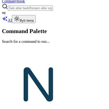
Companybook
⌘
K
AI
Bytt tema
Command Palette
Search for a command to run...