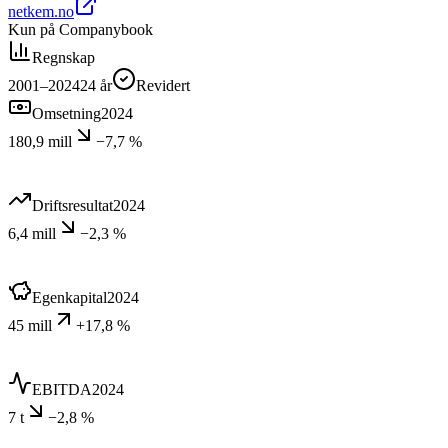
netkem.no
Kun på Companybook
Regnskap
2001–2024
24
år
Revidert
Omsetning
2024
180,9 mill
−7,7 %
Driftsresultat
2024
6,4 mill
−2,3 %
Egenkapital
2024
45 mill
+17,8 %
EBITDA
2024
7 t
−2,8 %