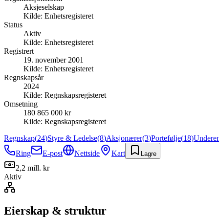
Aksjeselskap
Kilde:
Enhetsregisteret
Status
Aktiv
Kilde:
Enhetsregisteret
Registrert
19. november 2001
Kilde:
Enhetsregisteret
Regnskapsår
2024
Kilde:
Regnskapsregisteret
Omsetning
180 865 000 kr
Kilde:
Regnskapsregisteret
Regnskap
(
24
)
Styre & Ledelse
(
8
)
Aksjonærer
(
3
)
Portefølje
(
18
)
Underen
Ring
E-post
Nettside
Kart
Lagre
2,2 mill. kr
Aktiv
Eierskap & struktur