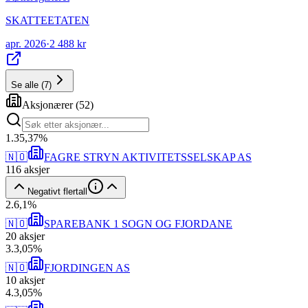
SKATTEETATEN
apr. 2026
·
2 488 kr
Se alle
(
7
)
Aksjonærer
(
52
)
1
.
35,37
%
🇳🇴
FAGRE STRYN AKTIVITETSSELSKAP AS
116
aksjer
Negativt flertall
2
.
6,1
%
🇳🇴
SPAREBANK 1 SOGN OG FJORDANE
20
aksjer
3
.
3,05
%
🇳🇴
FJORDINGEN AS
10
aksjer
4
.
3,05
%