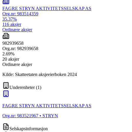
FAGRE STRYN AKTIVITETSSELSKAP AS
Org.nr:
983514359
35.37
%
116
aksjer
Ordinære aksjer
982939658
Org.nr:
982939658
2.69
%
20
aksjer
Ordinære aksjer
Kilde: Skatteetaten aksjeeierboken 2024
Underenheter
(
1
)
FAGRE STRYN AKTIVITETSSELSKAP AS
Org.nr:
983521967
• STRYN
Selskapsinformasjon