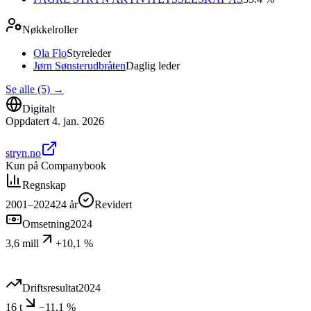
Nøkkelroller
Ola Flo
Styreleder
Jørn Sønsterudbråten
Daglig leder
Se alle (5)
→
Digitalt
Oppdatert
4. jan. 2026
stryn.no
Kun på Companybook
Regnskap
2001–2024
24
år
Revidert
Omsetning
2024
3,6 mill
+10,1 %
Driftsresultat
2024
16 t
−11,1 %