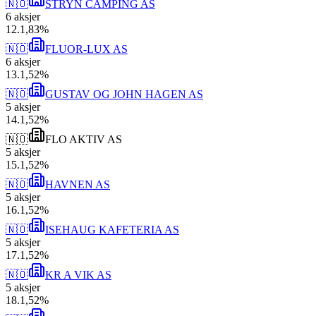
🇳🇴
STRYN CAMPING AS
6
aksjer
12
.
1,83
%
🇳🇴
FLUOR-LUX AS
6
aksjer
13
.
1,52
%
🇳🇴
GUSTAV OG JOHN HAGEN AS
5
aksjer
14
.
1,52
%
🇳🇴
FLO AKTIV AS
5
aksjer
15
.
1,52
%
🇳🇴
HAVNEN AS
5
aksjer
16
.
1,52
%
🇳🇴
ISEHAUG KAFETERIA AS
5
aksjer
17
.
1,52
%
🇳🇴
KR A VIK AS
5
aksjer
18
.
1,52
%