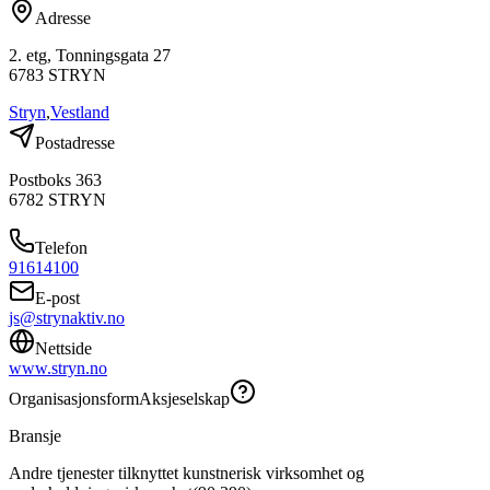
Adresse
2. etg, Tonningsgata 27
6783
STRYN
Stryn
,
Vestland
Postadresse
Postboks 363
6782
STRYN
Telefon
91614100
E-post
js@strynaktiv.no
Nettside
www.stryn.no
Organisasjonsform
Aksjeselskap
Bransje
Andre tjenester tilknyttet kunstnerisk virksomhet og