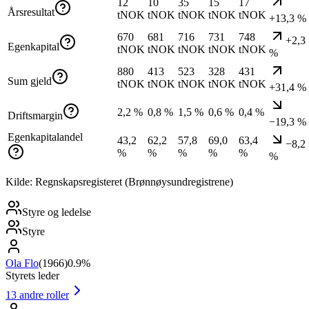
12
10
35
15
17
Årsresultat
tNOK
tNOK
tNOK
tNOK
tNOK
+13,3 %
670
681
716
731
748
+2,3
Egenkapital
tNOK
tNOK
tNOK
tNOK
tNOK
%
880
413
523
328
431
Sum gjeld
tNOK
tNOK
tNOK
tNOK
tNOK
+31,4 %
2,2 %
0,8 %
1,5 %
0,6 %
0,4 %
Driftsmargin
−19,3 %
Egenkapitalandel
43,2
62,2
57,8
69,0
63,4
−8,2
%
%
%
%
%
%
Kilde: Regnskapsregisteret (Brønnøysundregistrene)
Styre og ledelse
Styre
Ola Flo
(
1966
)
0.9%
Styrets leder
13
andre roller