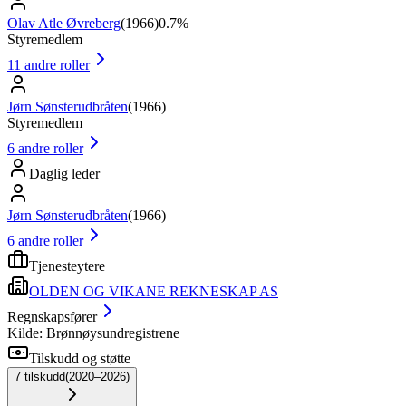
Olav Atle Øvreberg
(
1966
)
0.7%
Styremedlem
11
andre roller
Jørn Sønsterudbråten
(
1966
)
Styremedlem
6
andre roller
Daglig leder
Jørn Sønsterudbråten
(
1966
)
6
andre roller
Tjenesteytere
OLDEN OG VIKANE REKNESKAP AS
Regnskapsfører
Kilde: Brønnøysundregistrene
Tilskudd og støtte
7
tilskudd
(
2020–2026
)