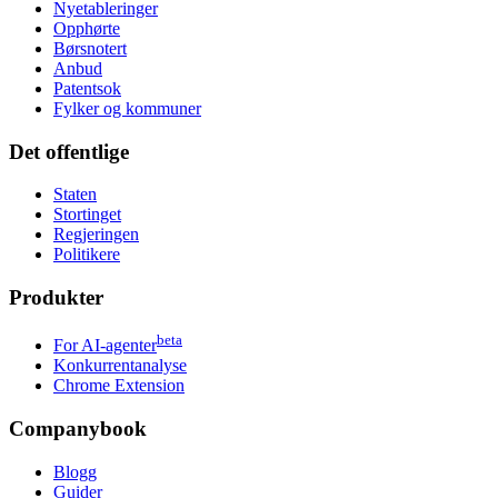
Nyetableringer
Opphørte
Børsnotert
Anbud
Patentsok
Fylker og kommuner
Det offentlige
Staten
Stortinget
Regjeringen
Politikere
Produkter
beta
For AI-agenter
Konkurrentanalyse
Chrome Extension
Companybook
Blogg
Guider