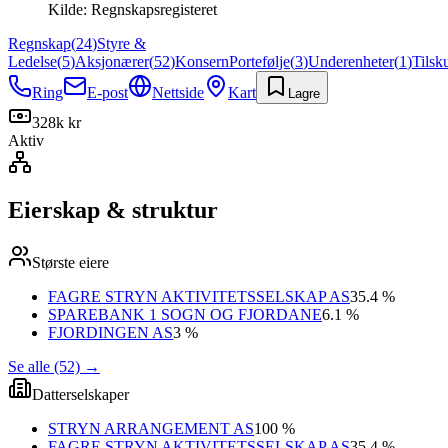
Kilde:
Regnskapsregisteret
Regnskap
(
24
)
Styre &
Ledelse
(
5
)
Aksjonærer
(
52
)
Konsern
Portefølje
(
3
)
Underenheter
(
1
)
Tilsk
Ring
E-post
Nettside
Kart
Lagre
328k kr
Aktiv
Eierskap & struktur
Største eiere
FAGRE STRYN AKTIVITETSSELSKAP AS
35.4 %
SPAREBANK 1 SOGN OG FJORDANE
6.1 %
FJORDINGEN AS
3 %
Se alle (52)
→
Datterselskaper
STRYN ARRANGEMENT AS
100 %
FAGRE STRYN AKTIVITETSSELSKAP AS
35.4 %