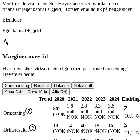
Venstre side viser eiendeler. Høyre side viser hvordan de er
finansiert (egenkapital + gjeld). Totalen er alltid lik på begge sider.
Eiendeler
Egenkapital + gjeld
Marginer over tid
Hvor mye sitter virksomheten igjen med per krone i omsetning?
Høyere er bedre.
Sammendrag
Resultat
Balanse
Nøkkeltall
Siste 5 år
Siste 10 år
Alle (24)
Trend
2020
2021
2022
2023
2024
Endring
1,8
2,8
3,3
3,6
862
mill
mill
mill
mill
Omsetning
tNOK
+10,1 %
NOK
NOK
NOK
NOK
19
14
40
18
16
Driftsresultat
tNOK
tNOK
tNOK
tNOK
tNOK
−11,1 %