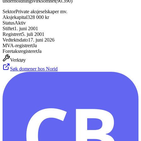
underholdningsvirksomhet
(
90.390
)
Sektor
Private aksjeselskaper mv.
Aksjekapital
328 000 kr
Status
Aktiv
Stiftet
1. juni 2001
Registrert
5. juli 2001
Vedtektsdato
17. juni 2026
MVA-registrert
Ja
Foretaksregisteret
Ja
Verktøy
Søk domener hos Norid
CB