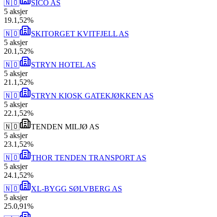
🇳🇴
SICO AS
5
aksjer
19
.
1,52
%
🇳🇴
SKITORGET KVITFJELL AS
5
aksjer
20
.
1,52
%
🇳🇴
STRYN HOTEL AS
5
aksjer
21
.
1,52
%
🇳🇴
STRYN KIOSK GATEKJØKKEN AS
5
aksjer
22
.
1,52
%
🇳🇴
TENDEN MILJØ AS
5
aksjer
23
.
1,52
%
🇳🇴
THOR TENDEN TRANSPORT AS
5
aksjer
24
.
1,52
%
🇳🇴
XL-BYGG SØLVBERG AS
5
aksjer
25
.
0,91
%