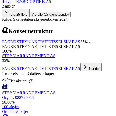
🇳🇴
SÆBØ OPTIKK AS
3
aksjer
Vis
25
flere
Vis alle (
27
gjenstående)
Kilde: Skatteetaten aksjeeierboken 2024
Konsernstruktur
FAGRE STRYN AKTIVITETSSELSKAP AS
35
% ↓
FAGRE STRYN AKTIVITETSSELSKAP AS
100
%
STRYN ARRANGEMENT AS
35
%
FAGRE STRYN AKTIVITETSSELSKAP AS
1
under
1
morselskap
·
3
datterselskap
er
Eier aksjer i
(
3
)
STRYN ARRANGEMENT AS
Org.nr:
988725056
50.00
%
100
aksjer
Ordinære aksjer