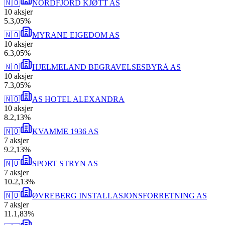
🇳🇴
NORDFJORD KJØTT AS
10
aksjer
5
.
3,05
%
🇳🇴
MYRANE EIGEDOM AS
10
aksjer
6
.
3,05
%
🇳🇴
HJELMELAND BEGRAVELSESBYRÅ AS
10
aksjer
7
.
3,05
%
🇳🇴
AS HOTEL ALEXANDRA
10
aksjer
8
.
2,13
%
🇳🇴
KVAMME 1936 AS
7
aksjer
9
.
2,13
%
🇳🇴
SPORT STRYN AS
7
aksjer
10
.
2,13
%
🇳🇴
ØVREBERG INSTALLASJONSFORRETNING AS
7
aksjer
11
.
1,83
%