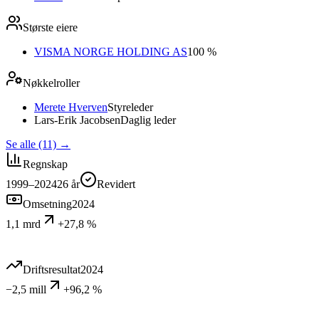
Største eiere
VISMA NORGE HOLDING AS
100 %
Nøkkelroller
Merete Hverven
Styreleder
Lars-Erik Jacobsen
Daglig leder
Se alle (11)
→
Regnskap
1999–2024
26
år
Revidert
Omsetning
2024
1,1 mrd
+27,8 %
Driftsresultat
2024
−2,5 mill
+96,2 %