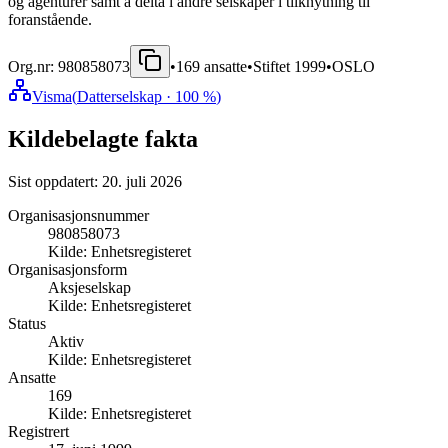
og agenturer samt å delta i andre selskaper i tilknytning til
foranstående.
Org.nr:
980858073
•
169
ansatte
•
Stiftet
1999
•
OSLO
Visma
(
Datterselskap
· 100 %
)
Kildebelagte fakta
Sist oppdatert:
20. juli 2026
Organisasjonsnummer
980858073
Kilde:
Enhetsregisteret
Organisasjonsform
Aksjeselskap
Kilde:
Enhetsregisteret
Status
Aktiv
Kilde:
Enhetsregisteret
Ansatte
169
Kilde:
Enhetsregisteret
Registrert