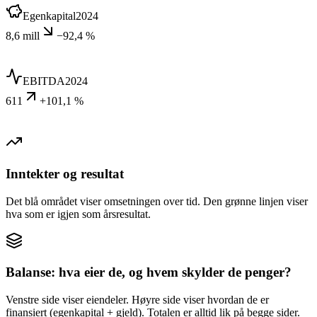
Egenkapital
2024
8,6 mill
−92,4 %
EBITDA
2024
611
+101,1 %
Inntekter og resultat
Det blå området viser omsetningen over tid. Den grønne linjen viser
hva som er igjen som årsresultat.
Balanse: hva eier de, og hvem skylder de penger?
Venstre side viser eiendeler. Høyre side viser hvordan de er
finansiert (egenkapital + gjeld). Totalen er alltid lik på begge sider.