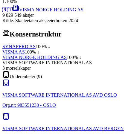
1
.
100
%
🇳🇴
VISMA NORGE HOLDING AS
9 829 549
aksjer
Kilde: Skatteetaten aksjeeierboken 2024
Konsernstruktur
SYNAFERD AS
100
% ↓
VISMA AS
100
% ↓
VISMA NORGE HOLDING AS
100
% ↓
VISMA SOFTWARE INTERNATIONAL AS
3
morselskap
er
Underenheter
(
9
)
VISMA SOFTWARE INTERNATIONAL AS AVD OSLO
Org.nr:
983551238
• OSLO
VISMA SOFTWARE INTERNATIONAL AS AVD BERGEN