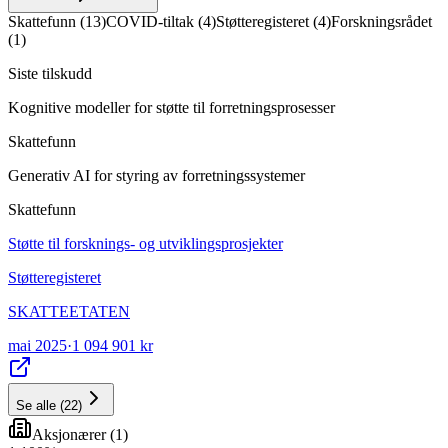
Skattefunn
(
13
)
COVID-tiltak
(
4
)
Støtteregisteret
(
4
)
Forskningsrådet
(
1
)
Siste tilskudd
Kognitive modeller for støtte til forretningsprosesser
Skattefunn
Generativ AI for styring av forretningssystemer
Skattefunn
Støtte til forsknings- og utviklingsprosjekter
Støtteregisteret
SKATTEETATEN
mai 2025
·
1 094 901 kr
Se alle
(
22
)
Aksjonærer
(
1
)