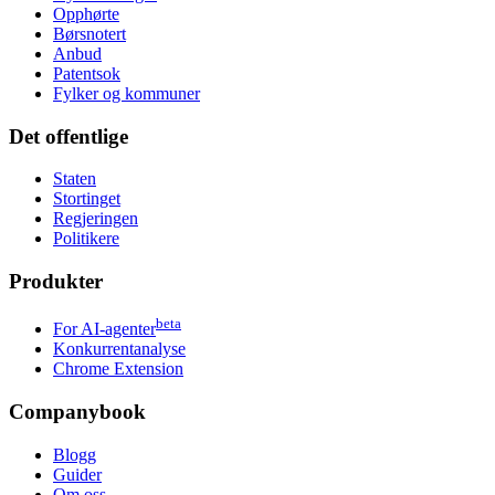
Opphørte
Børsnotert
Anbud
Patentsok
Fylker og kommuner
Det offentlige
Staten
Stortinget
Regjeringen
Politikere
Produkter
beta
For AI-agenter
Konkurrentanalyse
Chrome Extension
Companybook
Blogg
Guider
Om oss