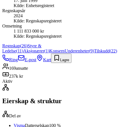
17. juni 1999
Kilde:
Enhetsregisteret
Regnskapsår
2024
Kilde:
Regnskapsregisteret
Omsetning
1 111 833 000 kr
Kilde:
Regnskapsregisteret
Regnskap
(
26
)
Styre &
Ledelse
(
11
)
Aksjonærer
(
1
)
Konsern
Underenheter
(
9
)
Tilskudd
(
22
)
Ring
E-post
Kart
Lagre
169
ansatte
237k kr
Aktiv
Eierskap & struktur
Del av
Visma
Datterselskap
100 %