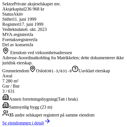
Sektor
Private aksjeselskaper mv.
Aksjekapital
236 968 kr
Status
Aktiv
Stiftet
11. juni 1999
Registrert
17. juni 1999
Vedtektsdato
6. okt. 2023
MVA-registrert
Ja
Foretaksregisteret
Ja
Del av konsern
Ja
Eiendom ved virksomhetsadressen
Adresse-/koordinatkobling fra Matrikkelen; dette dokumenterer ikke
juridisk eierskap.
Grunneiendom
Oslo
Uavklart eierskap
0301-3/631-0
Areal
7 280 m²
Gnr / Bnr
3
/
631
Annen forretningsbygning
(
Tatt i bruk
)
Sannsynlig bygg (23 m)
35
andre selskap
er
registrert på samme eiendom
Se eiendommen i detalj