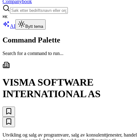
Companybook
⌘
K
AI
Bytt tema
Command Palette
Search for a command to run...
VISMA SOFTWARE
INTERNATIONAL AS
Utvikling og salg av programvare, salg av konsulenttjenester, handel