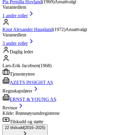
Pia Pernilla Hovland
(
1969
)
Ansattvalgt
Varamedlem
1
andre roller
Knut Alexander Haugland
(
1972
)
Ansattvalgt
Varamedlem
3
andre roller
Daglig leder
Lars-Erik Jacobsen
(
1968
)
Tjenesteytere
AZETS INSIGHT AS
Regnskapsfører
ERNST & YOUNG AS
Revisor
Kilde: Brønnøysundregistrene
Tilskudd og støtte
22
tilskudd
(
2016–2025
)