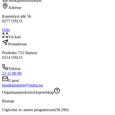
Selskapsinformasjon
Adresse
Karenslyst allé 56
0277
OSLO
Oslo
Vis kart
Postadresse
Postboks 733 Skøyen
0214
OSLO
Telefon
23 15 80 80
E-post
kundesenteret@visma.no
Organisasjonsform
Aksjeselskap
Bransje
Utgivelse av annen programvare
(
58.290
)