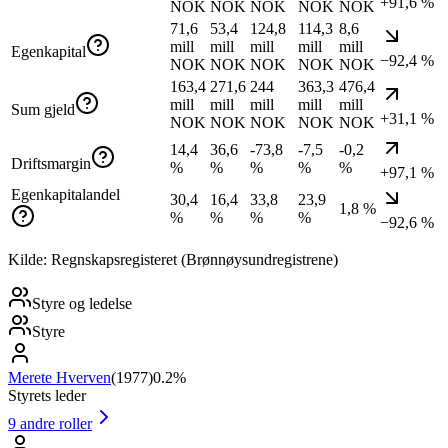
+91,6 %
NOK
NOK
NOK
NOK
NOK
71,6
53,4
124,8
114,3
8,6
mill
mill
mill
mill
mill
Egenkapital
−92,4 %
NOK
NOK
NOK
NOK
NOK
163,4
271,6
244
363,3
476,4
mill
mill
mill
mill
mill
Sum gjeld
+31,1 %
NOK
NOK
NOK
NOK
NOK
14,4
36,6
-73,8
-7,5
-0,2
Driftsmargin
%
%
%
%
%
+97,1 %
Egenkapitalandel
30,4
16,4
33,8
23,9
1,8 %
%
%
%
%
−92,6 %
Kilde: Regnskapsregisteret (Brønnøysundregistrene)
Styre og ledelse
Styre
Merete Hverven
(
1977
)
0.2%
Styrets leder
9
andre roller