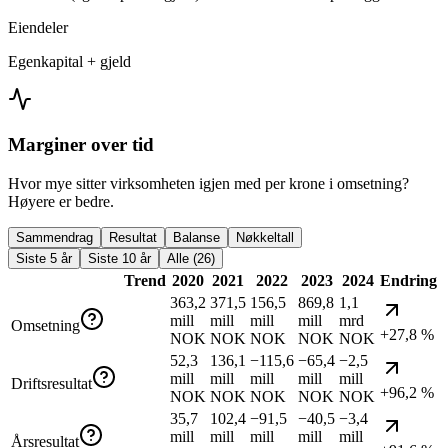
Eiendeler
Egenkapital + gjeld
Marginer over tid
Hvor mye sitter virksomheten igjen med per krone i omsetning?
Høyere er bedre.
Sammendrag
Resultat
Balanse
Nøkkeltall
Siste 5 år
Siste 10 år
Alle (26)
Trend
2020
2021
2022
2023
2024
Endring
363,2
371,5
156,5
869,8
1,1
mill
mill
mill
mill
mrd
Omsetning
+27,8 %
NOK
NOK
NOK
NOK
NOK
52,3
136,1
−115,6
−65,4
−2,5
mill
mill
mill
mill
mill
Driftsresultat
+96,2 %
NOK
NOK
NOK
NOK
NOK
35,7
102,4
−91,5
−40,5
−3,4
mill
mill
mill
mill
mill
Årsresultat