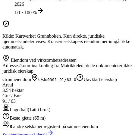
2026
1/1 · 100 %
Kilde: Kartverket Grunnboken. Kun direkte, juridiske
hjemmelsandeler vises. Konsernselskapers eiendommer inngår ikke
automatisk.
Eiendom ved virksomhetsadressen
Adresse-/koordinatkobling fra Matrikkelen; dette dokumenterer ikke
juridisk eierskap.
Grunneiendom
Oslo
Uavklart eierskap
0301-91/63-0
Areal
3.54 hektar
Gnr / Bnr
91
/
63
Lagerhall
(
Tatt i bruk
)
Beste gjette (65 m)
8
andre selskap
er
registrert på samme eiendom
Se eiendommen i detalj