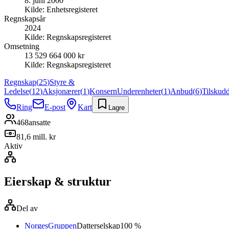
8. juni 2000
Kilde:
Enhetsregisteret
Regnskapsår
2024
Kilde:
Regnskapsregisteret
Omsetning
13 529 664 000 kr
Kilde:
Regnskapsregisteret
Regnskap
(
25
)
Styre &
Ledelse
(
12
)
Aksjonærer
(
1
)
Konsern
Underenheter
(
1
)
Anbud
(
6
)
Tilskud
Ring
E-post
Kart
Lagre
468
ansatte
81,6 mill. kr
Aktiv
Eierskap & struktur
Del av
NorgesGruppen
Datterselskap
100 %