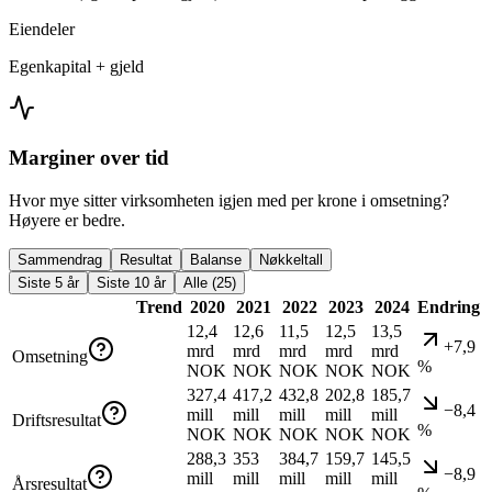
Eiendeler
Egenkapital + gjeld
Marginer over tid
Hvor mye sitter virksomheten igjen med per krone i omsetning?
Høyere er bedre.
Sammendrag
Resultat
Balanse
Nøkkeltall
Siste 5 år
Siste 10 år
Alle (25)
Trend
2020
2021
2022
2023
2024
Endring
12,4
12,6
11,5
12,5
13,5
+7,9
mrd
mrd
mrd
mrd
mrd
Omsetning
%
NOK
NOK
NOK
NOK
NOK
327,4
417,2
432,8
202,8
185,7
−8,4
mill
mill
mill
mill
mill
Driftsresultat
%
NOK
NOK
NOK
NOK
NOK
288,3
353
384,7
159,7
145,5
−8,9
mill
mill
mill
mill
mill
Årsresultat