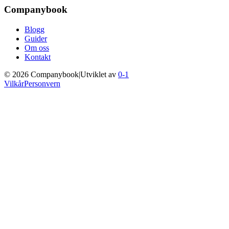
Companybook
Blogg
Guider
Om oss
Kontakt
©
2026
Companybook
|
Utviklet av
0-1
Vilkår
Personvern