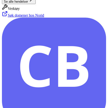
Se alle hendelser
Verktøy
Søk domener hos Norid
CB