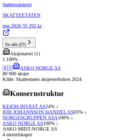
Støtteregisteret
SKATTEETATEN
mai 2026
·
55 292 kr
Se alle
(
27
)
Aksjonærer
(
1
)
1
.
100
%
🇳🇴
ASKO NORGE AS
80 000
aksjer
Kilde: Skatteetaten aksjeeierboken 2024
Konsernstruktur
KEJOH INVEST AS
24
% ↓
JOH JOHANNSON HANDEL AS
65
% ↓
NORGESGRUPPEN ASA
100
% ↓
ASKO NORGE AS
100
% ↓
ASKO MIDT-NORGE AS
4
morselskap
er