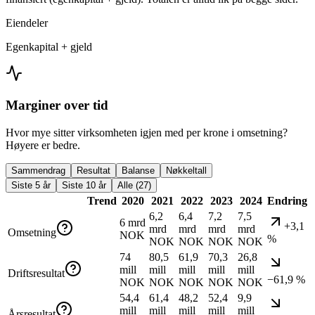
Eiendeler
Egenkapital + gjeld
Marginer over tid
Hvor mye sitter virksomheten igjen med per krone i omsetning?
Høyere er bedre.
Sammendrag
Resultat
Balanse
Nøkkeltall
Siste 5 år
Siste 10 år
Alle (27)
Trend
2020
2021
2022
2023
2024
Endring
6,2
6,4
7,2
7,5
6 mrd
+3,1
mrd
mrd
mrd
mrd
Omsetning
NOK
%
NOK
NOK
NOK
NOK
74
80,5
61,9
70,3
26,8
mill
mill
mill
mill
mill
Driftsresultat
−61,9 %
NOK
NOK
NOK
NOK
NOK
54,4
61,4
48,2
52,4
9,9
mill
mill
mill
mill
mill
Årsresultat