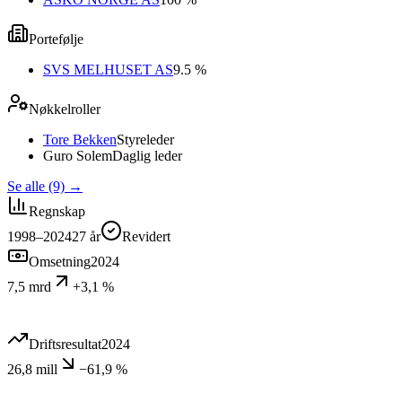
Portefølje
SVS MELHUSET AS
9.5 %
Nøkkelroller
Tore Bekken
Styreleder
Guro Solem
Daglig leder
Se alle (9)
→
Regnskap
1998–2024
27
år
Revidert
Omsetning
2024
7,5 mrd
+3,1 %
Driftsresultat
2024
26,8 mill
−61,9 %