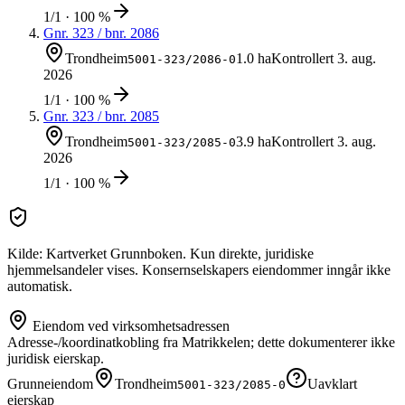
1/1 · 100 %
Gnr.
323
/ bnr.
2086
Trondheim
1.0 ha
Kontrollert
3. aug.
5001-323/2086-0
2026
1/1 · 100 %
Gnr.
323
/ bnr.
2085
Trondheim
3.9 ha
Kontrollert
3. aug.
5001-323/2085-0
2026
1/1 · 100 %
Kilde: Kartverket Grunnboken. Kun direkte, juridiske
hjemmelsandeler vises. Konsernselskapers eiendommer inngår ikke
automatisk.
Eiendom ved virksomhetsadressen
Adresse-/koordinatkobling fra Matrikkelen; dette dokumenterer ikke
juridisk eierskap.
Grunneiendom
Trondheim
Uavklart
5001-323/2085-0
eierskap