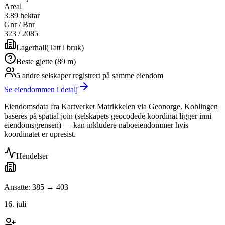
Areal
3.89 hektar
Gnr / Bnr
323
/
2085
Lagerhall
(
Tatt i bruk
)
Beste gjette (89 m)
5
andre selskap
er
registrert på samme eiendom
Se eiendommen i detalj
Eiendomsdata fra Kartverket Matrikkelen via Geonorge. Koblingen
baseres på spatial join (selskapets geocodede koordinat ligger inni
eiendomsgrensen) — kan inkludere naboeiendommer hvis
koordinatet er upresist.
Hendelser
Ansatte: 385 → 403
16. juli