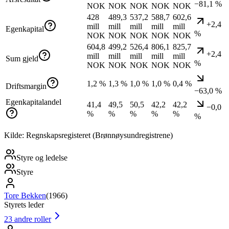
−81,1 %
NOK
NOK
NOK
NOK
NOK
428
489,3
537,2
588,7
602,6
+2,4
mill
mill
mill
mill
mill
Egenkapital
%
NOK
NOK
NOK
NOK
NOK
604,8
499,2
526,4
806,1
825,7
+2,4
mill
mill
mill
mill
mill
Sum gjeld
%
NOK
NOK
NOK
NOK
NOK
1,2 %
1,3 %
1,0 %
1,0 %
0,4 %
Driftsmargin
−63,0 %
Egenkapitalandel
41,4
49,5
50,5
42,2
42,2
−0,0
%
%
%
%
%
%
Kilde: Regnskapsregisteret (Brønnøysundregistrene)
Styre og ledelse
Styre
Tore Bekken
(
1966
)
Styrets leder
23
andre roller