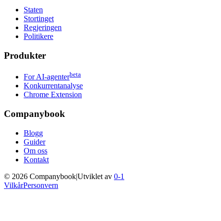
Staten
Stortinget
Regjeringen
Politikere
Produkter
beta
For AI-agenter
Konkurrentanalyse
Chrome Extension
Companybook
Blogg
Guider
Om oss
Kontakt
©
2026
Companybook
|
Utviklet av
0-1
Vilkår
Personvern