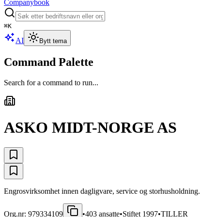
Companybook
⌘
K
AI
Bytt tema
Command Palette
Search for a command to run...
ASKO MIDT-NORGE AS
Engrosvirksomhet innen dagligvare, service og storhusholdning.
Org.nr:
979334109
•
403
ansatte
•
Stiftet
1997
•
TILLER