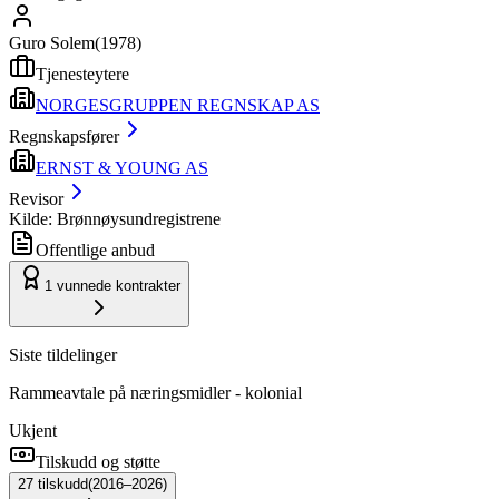
Guro Solem
(
1978
)
Tjenesteytere
NORGESGRUPPEN REGNSKAP AS
Regnskapsfører
ERNST & YOUNG AS
Revisor
Kilde: Brønnøysundregistrene
Offentlige anbud
1
vunnede kontrakter
Siste tildelinger
Rammeavtale på næringsmidler - kolonial
Ukjent
Tilskudd og støtte
27
tilskudd
(
2016–2026
)