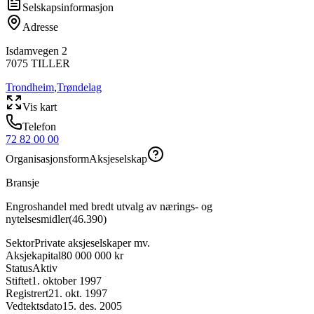
Selskapsinformasjon
Adresse
Isdamvegen 2
7075
TILLER
Trondheim
,
Trøndelag
Vis kart
Telefon
72 82 00 00
Organisasjonsform
Aksjeselskap
Bransje
Engroshandel med bredt utvalg av nærings- og
nytelsesmidler
(
46.390
)
Sektor
Private aksjeselskaper mv.
Aksjekapital
80 000 000 kr
Status
Aktiv
Stiftet
1. oktober 1997
Registrert
21. okt. 1997
Vedtektsdato
15. des. 2005