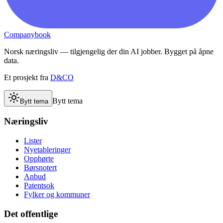
Companybook
Norsk næringsliv — tilgjengelig der din AI jobber. Bygget på åpne
data.
Et prosjekt fra
D&CO
Bytt tema
Bytt tema
Næringsliv
Lister
Nyetableringer
Opphørte
Børsnotert
Anbud
Patentsok
Fylker og kommuner
Det offentlige