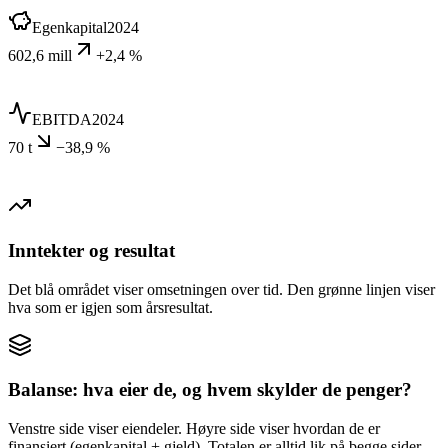
Egenkapital
2024
602,6 mill
+2,4 %
EBITDA
2024
70 t
−38,9 %
Inntekter og resultat
Det blå området viser omsetningen over tid. Den grønne linjen viser
hva som er igjen som årsresultat.
Balanse: hva eier de, og hvem skylder de penger?
Venstre side viser eiendeler. Høyre side viser hvordan de er
finansiert (egenkapital + gjeld). Totalen er alltid lik på begge sider.