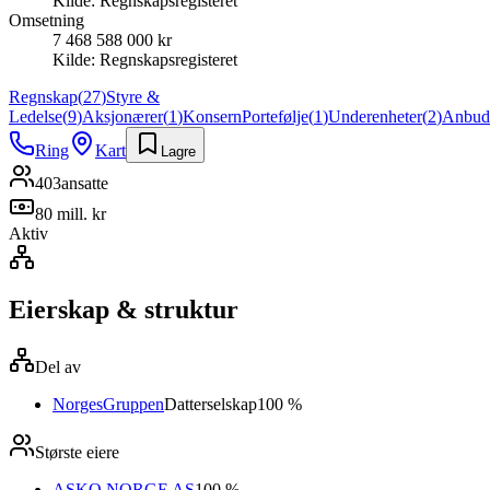
Kilde:
Regnskapsregisteret
Omsetning
7 468 588 000 kr
Kilde:
Regnskapsregisteret
Regnskap
(
27
)
Styre &
Ledelse
(
9
)
Aksjonærer
(
1
)
Konsern
Portefølje
(
1
)
Underenheter
(
2
)
Anbud
Ring
Kart
Lagre
403
ansatte
80 mill. kr
Aktiv
Eierskap & struktur
Del av
NorgesGruppen
Datterselskap
100 %
Største eiere
ASKO NORGE AS
100 %