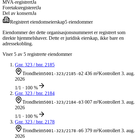
MVA-registrert
Ja
Foretaksregisteret
Ja
Del av konsern
Ja
Registrert eiendomseierskap
5
eiendom
mer
Eiendommer der dette organisasjonsnummeret er registrert som
direkte hjemmelshaver. Dette er juridisk eierskap, ikke bare en
adressekobling.
Viser
5
av
5
registrerte eiendommer
Gnr.
323
/ bnr.
2185
Trondheim
2 436 m²
Kontrollert
3. aug.
5001-323/2185-0
2026
1/1 · 100 %
Gnr.
323
/ bnr.
2184
Trondheim
3 007 m²
Kontrollert
3. aug.
5001-323/2184-0
2026
1/1 · 100 %
Gnr.
323
/ bnr.
2178
Trondheim
6 379 m²
Kontrollert
3. aug.
5001-323/2178-0
2026