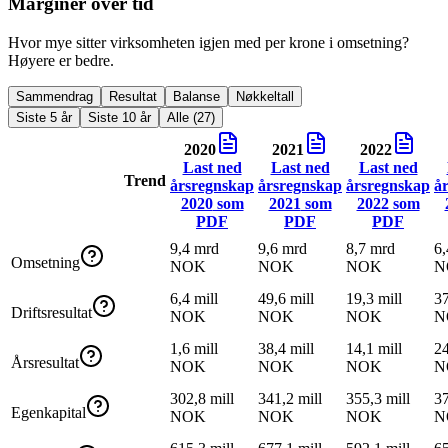
Marginer over tid
Hvor mye sitter virksomheten igjen med per krone i omsetning?
Høyere er bedre.
Sammendrag
Resultat
Balanse
Nøkkeltall
Siste 5 år
Siste 10 år
Alle (27)
2020
2021
2022
Last ned
Last ned
Last ned
Trend
årsregnskap
årsregnskap
årsregnskap
å
2020
som
2021
som
2022
som
PDF
PDF
PDF
9,4 mrd
9,6 mrd
8,7 mrd
6,
Omsetning
NOK
NOK
NOK
N
6,4 mill
49,6 mill
19,3 mill
37
Driftsresultat
NOK
NOK
NOK
N
1,6 mill
38,4 mill
14,1 mill
24
Årsresultat
NOK
NOK
NOK
N
302,8 mill
341,2 mill
355,3 mill
37
Egenkapital
NOK
NOK
NOK
N