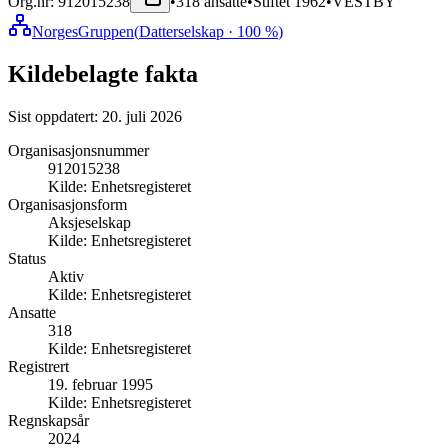
Org.nr:
912015238
•
318
ansatte
•
Stiftet
1962
•
VESTBY
NorgesGruppen
(
Datterselskap
· 100 %
)
Kildebelagte fakta
Sist oppdatert:
20. juli 2026
Organisasjonsnummer
912015238
Kilde:
Enhetsregisteret
Organisasjonsform
Aksjeselskap
Kilde:
Enhetsregisteret
Status
Aktiv
Kilde:
Enhetsregisteret
Ansatte
318
Kilde:
Enhetsregisteret
Registrert
19. februar 1995
Kilde:
Enhetsregisteret
Regnskapsår
2024