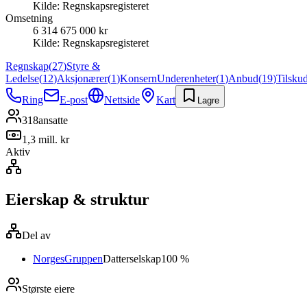
Kilde:
Regnskapsregisteret
Omsetning
6 314 675 000 kr
Kilde:
Regnskapsregisteret
Regnskap
(
27
)
Styre &
Ledelse
(
12
)
Aksjonærer
(
1
)
Konsern
Underenheter
(
1
)
Anbud
(
19
)
Tilsku
Ring
E-post
Nettside
Kart
Lagre
318
ansatte
1,3 mill. kr
Aktiv
Eierskap & struktur
Del av
NorgesGruppen
Datterselskap
100 %
Største eiere