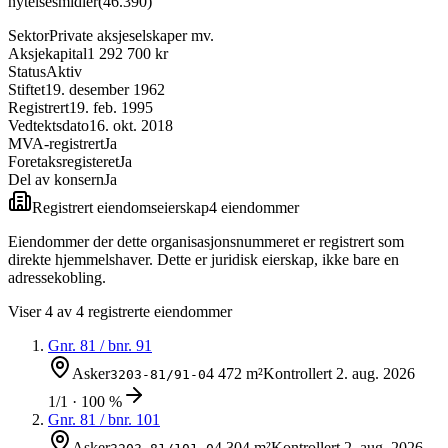
nytelsesmidler
(
46.390
)
Sektor
Private aksjeselskaper mv.
Aksjekapital
1 292 700 kr
Status
Aktiv
Stiftet
19. desember 1962
Registrert
19. feb. 1995
Vedtektsdato
16. okt. 2018
MVA-registrert
Ja
Foretaksregisteret
Ja
Del av konsern
Ja
Registrert eiendomseierskap
4
eiendom
mer
Eiendommer der dette organisasjonsnummeret er registrert som
direkte hjemmelshaver. Dette er juridisk eierskap, ikke bare en
adressekobling.
Viser
4
av
4
registrerte eiendommer
Gnr.
81
/ bnr.
91
Asker
4 472 m²
Kontrollert
2. aug. 2026
3203-81/91-0
1/1 · 100 %
Gnr.
81
/ bnr.
101
Asker
4 304 m²
Kontrollert
2. aug. 2026