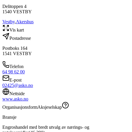
Delitoppen 4
1540
VESTBY
Vestby
,
Akershus
Vis kart
Postadresse
Postboks 164
1541
VESTBY
Telefon
64 98 62 00
E-post
02425@asko.no
Nettside
www.asko.no
Organisasjonsform
Aksjeselskap
Bransje
Engroshandel med bredt utvalg av nærings- og