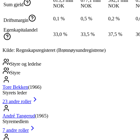
615,3 mill
677,1 mill
592,1 mill
65
Sum gjeld
NOK
NOK
NOK
N
0,1 %
0,5 %
0,2 %
0
Driftsmargin
Egenkapitalandel
33,0 %
33,5 %
37,5 %
3
Kilde: Regnskapsregisteret (Brønnøysundregistrene)
Styre og ledelse
Styre
Tore Bekken
(
1966
)
Styrets leder
23
andre roller
André Tangerud
(
1965
)
Styremedlem
7
andre roller