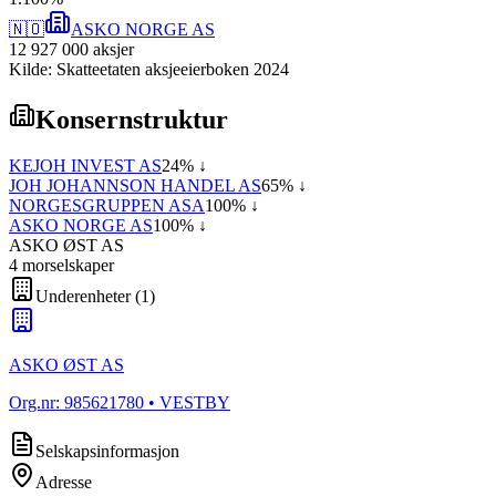
🇳🇴
ASKO NORGE AS
12 927 000
aksjer
Kilde: Skatteetaten aksjeeierboken 2024
Konsernstruktur
KEJOH INVEST AS
24
% ↓
JOH JOHANNSON HANDEL AS
65
% ↓
NORGESGRUPPEN ASA
100
% ↓
ASKO NORGE AS
100
% ↓
ASKO ØST AS
4
morselskap
er
Underenheter
(
1
)
ASKO ØST AS
Org.nr:
985621780
• VESTBY
Selskapsinformasjon
Adresse