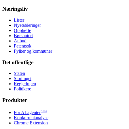
Næringsliv
Lister
Nyetableringer
Opphørte
Børsnotert
Anbud
Patentsok
Fylker og kommuner
Det offentlige
Staten
Stortinget
Regjeringen
Politikere
Produkter
beta
For AI-agenter
Konkurrentanalyse
Chrome Extension