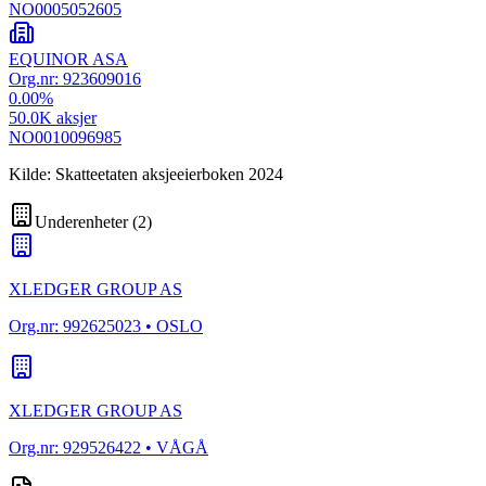
NO0005052605
EQUINOR ASA
Org.nr:
923609016
0.00
%
50.0K
aksjer
NO0010096985
Kilde: Skatteetaten aksjeeierboken 2024
Underenheter
(
2
)
XLEDGER GROUP AS
Org.nr:
992625023
• OSLO
XLEDGER GROUP AS
Org.nr:
929526422
• VÅGÅ