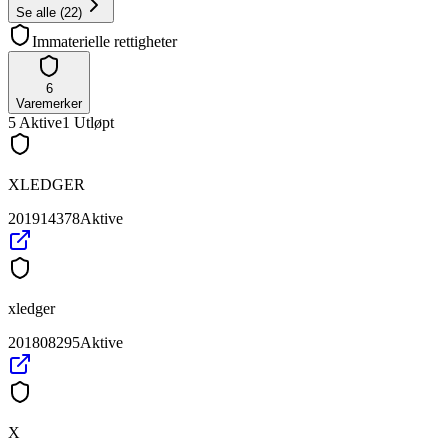
Se alle
(
22
)
Immaterielle rettigheter
6
Varemerker
5
Aktive
1
Utløpt
XLEDGER
201914378
Aktive
xledger
201808295
Aktive
X