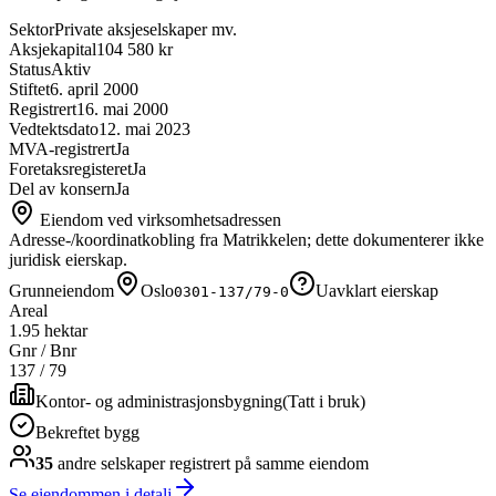
Sektor
Private aksjeselskaper mv.
Aksjekapital
104 580 kr
Status
Aktiv
Stiftet
6. april 2000
Registrert
16. mai 2000
Vedtektsdato
12. mai 2023
MVA-registrert
Ja
Foretaksregisteret
Ja
Del av konsern
Ja
Eiendom ved virksomhetsadressen
Adresse-/koordinatkobling fra Matrikkelen; dette dokumenterer ikke
juridisk eierskap.
Grunneiendom
Oslo
Uavklart eierskap
0301-137/79-0
Areal
1.95 hektar
Gnr / Bnr
137
/
79
Kontor- og administrasjonsbygning
(
Tatt i bruk
)
Bekreftet bygg
35
andre selskap
er
registrert på samme eiendom
Se eiendommen i detalj