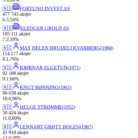
🇳🇴
FORTUNO INVEST AS
477 743
aksjer
6
.
3,54
%
🇳🇴
XLEDGER GROUP AS
185 111
aksjer
7
.
2,18
%
🇳🇴
MAY HELEN BRUDELI KVARBERG
(
1968
)
114 177
aksjer
8
.
1,76
%
🇳🇴
BJØRNAR ELGETUN
(
1971
)
92 188
aksjer
9
.
1,66
%
🇳🇴
KNUT RØNNING
(
1961
)
86 638
aksjer
10
.
0,96
%
🇳🇴
HELGE STRØMME
(
1952
)
50 424
aksjer
11
.
0,80
%
🇳🇴
LENNART GRØTT HOLEN
(
1967
)
41 918
aksjer
12
.
0,08
%