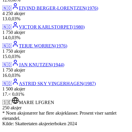
🇳🇴
EIVIND BERGER-LORENTZEN
(
1976
)
4 250
aksjer
13
.
0,03
%
🇳🇴
VICTOR KARLSTORPET
(
1980
)
1 750
aksjer
14
.
0,03
%
🇳🇴
TERJE WORREN
(
1976
)
1 750
aksjer
15
.
0,03
%
🇳🇴
JAN KNUTZEN
(
1944
)
1 750
aksjer
16
.
0,03
%
🇳🇴
ASTRID SKY VINGERHAGEN
(
1987
)
1 500
aksjer
17
.
< 0,01
%
🇸🇪
MARIE LFGREN
250
aksjer
* Noen aksjonærer har flere aksjeklasser. Prosent viser samlet
eierandel.
Kilde: Skatteetaten aksjeeierboken 2024