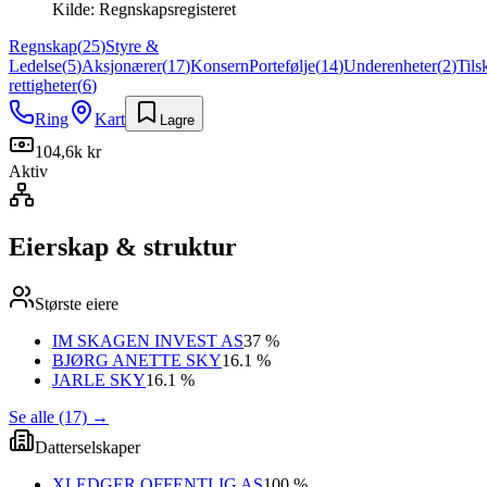
Kilde:
Regnskapsregisteret
Regnskap
(
25
)
Styre &
Ledelse
(
5
)
Aksjonærer
(
17
)
Konsern
Portefølje
(
14
)
Underenheter
(
2
)
Tils
rettigheter
(
6
)
Ring
Kart
Lagre
104,6k kr
Aktiv
Eierskap & struktur
Største eiere
IM SKAGEN INVEST AS
37 %
BJØRG ANETTE SKY
16.1 %
JARLE SKY
16.1 %
Se alle (17)
→
Datterselskaper
XLEDGER OFFENTLIG AS
100 %