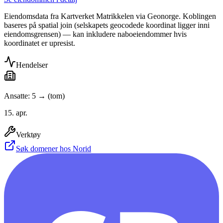
Eiendomsdata fra Kartverket Matrikkelen via Geonorge. Koblingen
baseres på spatial join (selskapets geocodede koordinat ligger inni
eiendomsgrensen) — kan inkludere naboeiendommer hvis
koordinatet er upresist.
Hendelser
Ansatte: 5 → (tom)
15. apr.
Verktøy
Søk domener hos Norid