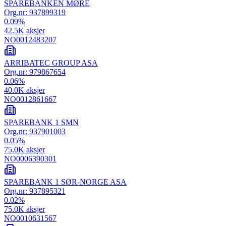
SPAREBANKEN MØRE
Org.nr:
937899319
0.09
%
42.5K
aksjer
NO0012483207
ARRIBATEC GROUP ASA
Org.nr:
979867654
0.06
%
40.0K
aksjer
NO0012861667
SPAREBANK 1 SMN
Org.nr:
937901003
0.05
%
75.0K
aksjer
NO0006390301
SPAREBANK 1 SØR-NORGE ASA
Org.nr:
937895321
0.02
%
75.0K
aksjer
NO0010631567