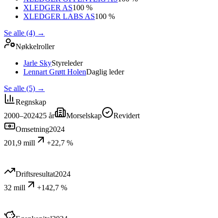
XLEDGER AS
100 %
XLEDGER LABS AS
100 %
Se alle (4)
→
Nøkkelroller
Jarle Sky
Styreleder
Lennart Grøtt Holen
Daglig leder
Se alle (5)
→
Regnskap
2000–2024
25
år
Morselskap
Revidert
Omsetning
2024
201,9 mill
+22,7 %
Driftsresultat
2024
32 mill
+142,7 %