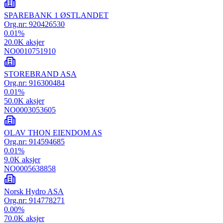
SPAREBANK 1 ØSTLANDET
Org.nr:
920426530
0.01
%
20.0K
aksjer
NO0010751910
STOREBRAND ASA
Org.nr:
916300484
0.01
%
50.0K
aksjer
NO0003053605
OLAV THON EIENDOM AS
Org.nr:
914594685
0.01
%
9.0K
aksjer
NO0005638858
Norsk Hydro ASA
Org.nr:
914778271
0.00
%
70.0K
aksjer