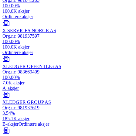
Org.nr:
981641205
100.00
%
100.0K
aksjer
Ordinære aksjer
X SERVICES NORGE AS
Org.nr:
981937597
100.00
%
100.0K
aksjer
Ordinære aksjer
XLEDGER OFFENTLIG AS
Org.nr:
983669409
100.00
%
7.0K
aksjer
A-aksjer
XLEDGER GROUP AS
Org.nr:
981937619
3.54
%
185.1K
aksjer
B-aksjer
Ordinære aksjer