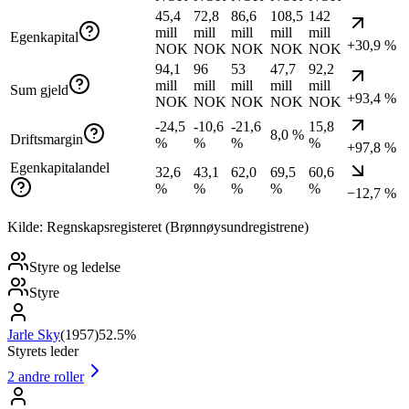
45,4
72,8
86,6
108,5
142
mill
mill
mill
mill
mill
Egenkapital
+30,9 %
NOK
NOK
NOK
NOK
NOK
94,1
96
53
47,7
92,2
mill
mill
mill
mill
mill
Sum gjeld
+93,4 %
NOK
NOK
NOK
NOK
NOK
-24,5
-10,6
-21,6
15,8
8,0 %
Driftsmargin
%
%
%
%
+97,8 %
Egenkapitalandel
32,6
43,1
62,0
69,5
60,6
%
%
%
%
%
−12,7 %
Kilde: Regnskapsregisteret (Brønnøysundregistrene)
Styre og ledelse
Styre
Jarle Sky
(
1957
)
52.5%
Styrets leder
2
andre roller