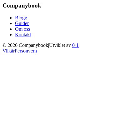
Companybook
Blogg
Guider
Om oss
Kontakt
©
2026
Companybook
|
Utviklet av
0-1
Vilkår
Personvern