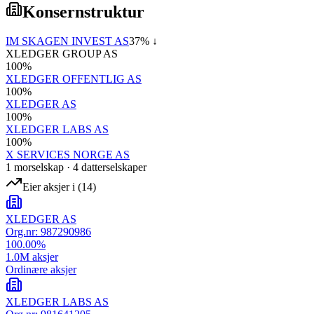
Konsernstruktur
IM SKAGEN INVEST AS
37
% ↓
XLEDGER GROUP AS
100
%
XLEDGER OFFENTLIG AS
100
%
XLEDGER AS
100
%
XLEDGER LABS AS
100
%
X SERVICES NORGE AS
1
morselskap
·
4
datterselskap
er
Eier aksjer i
(
14
)
XLEDGER AS
Org.nr:
987290986
100.00
%
1.0M
aksjer
Ordinære aksjer
XLEDGER LABS AS