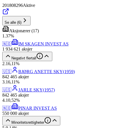
201808296
Aktive
Se alle
(
6
)
Aksjonærer
(
17
)
1
.
37
%
🇳🇴
IM SKAGEN INVEST AS
1 934 621
aksjer
Negativt flertall
2
.
16,11
%
🇺🇸
BJØRG ANETTE SKY
(
1959
)
842 465
aksjer
3
.
16,11
%
🇺🇸
JARLE SKY
(
1957
)
842 465
aksjer
4
.
10,52
%
🇳🇴
PINAR INVEST AS
550 000
aksjer
Minoritetsrettigheter
5
.
9,14
%