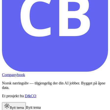
CB
Companybook
Norsk næringsliv — tilgjengelig der din AI jobber. Bygget på åpne
data.
Et prosjekt fra
D&CO
Bytt tema
Bytt tema