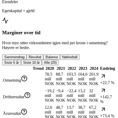
Eiendeler
Egenkapital + gjeld
Marginer over tid
Hvor mye sitter virksomheten igjen med per krone i omsetning?
Høyere er bedre.
Sammendrag
Resultat
Balanse
Nøkkeltall
Siste 5 år
Siste 10 år
Alle (25)
Trend
2020
2021
2022
2023
2024
Endring
78,5
88,7
103,5
164,6
201,9
mill
mill
mill
mill
mill
Omsetning
+22,7 %
NOK
NOK
NOK
NOK
NOK
−19,2
−9,4
−22,4
13,2
32
mill
mill
mill
mill
mill
Driftsresultat
+142,7
NOK
NOK
NOK
NOK
NOK
%
12,6
48,7
13,7
38,7
67,2
mill
mill
mill
mill
mill
Årsresultat
+73,4 %
NOK
NOK
NOK
NOK
NOK