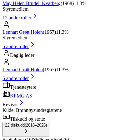
May Helen Brudeli Kvarberg
(
1968
)
11.3%
Styremedlem
12
andre roller
Lennart Grøtt Holen
(
1967
)
11.3%
Styremedlem
5
andre roller
Daglig leder
Lennart Grøtt Holen
(
1967
)
11.3%
5
andre roller
Tjenesteytere
KPMG AS
Revisor
Kilde: Brønnøysundregistrene
Tilskudd og støtte
22
tilskudd
(
2018–2026
)
Skattefunn
(
16
)
Støtteregisteret
(
6
)