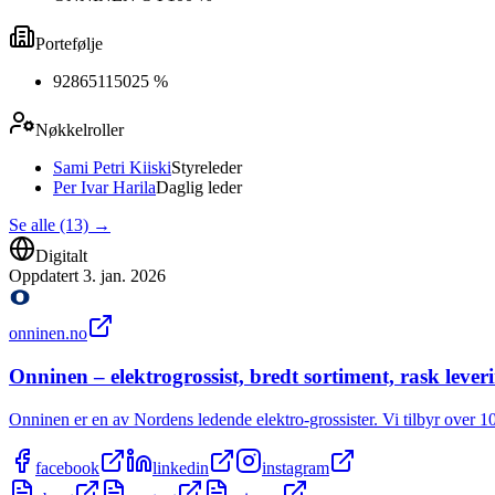
Portefølje
928651150
25 %
Nøkkelroller
Sami Petri Kiiski
Styreleder
Per Ivar Harila
Daglig leder
Se alle (13)
→
Digitalt
Oppdatert
3. jan. 2026
onninen.no
Onninen – elektrogrossist, bredt sortiment, rask lever
Onninen er en av Nordens ledende elektro-grossister. Vi tilbyr over 10
facebook
linkedin
instagram