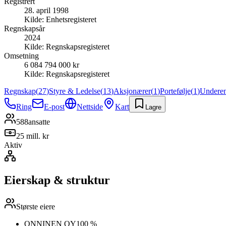
Registrert
28. april 1998
Kilde:
Enhetsregisteret
Regnskapsår
2024
Kilde:
Regnskapsregisteret
Omsetning
6 084 794 000 kr
Kilde:
Regnskapsregisteret
Regnskap
(
27
)
Styre & Ledelse
(
13
)
Aksjonærer
(
1
)
Portefølje
(
1
)
Underen
Ring
E-post
Nettside
Kart
Lagre
588
ansatte
25 mill. kr
Aktiv
Eierskap & struktur
Største eiere
ONNINEN OY
100 %