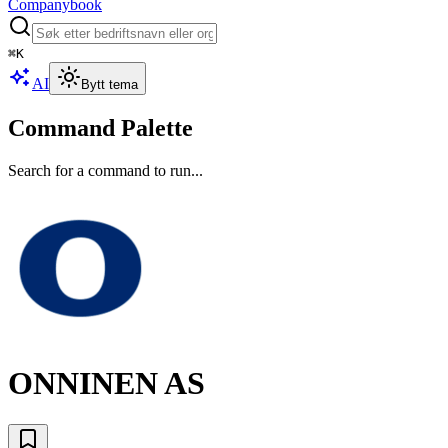
Companybook
⌘
K
AI
Bytt tema
Command Palette
Search for a command to run...
ONNINEN AS