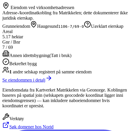
Eiendom ved virksomhetsadressen
Adresse-/koordinatkobling fra Matrikkelen; dette dokumenterer ikke
juridisk eierskap.
Grunneiendom
Haugesund
Uavklart eierskap
1106-7/69-0
Areal
5.17 hektar
Gnr / Bnr
7
/
69
Annen idrettsbygning
(
Tatt i bruk
)
Bekreftet bygg
1
andre selskap
registrert på samme eiendom
Se eiendommen i detalj
Eiendomsdata fra Kartverket Matrikkelen via Geonorge. Koblingen
baseres på spatial join (selskapets geocodede koordinat ligger inni
eiendomsgrensen) — kan inkludere naboeiendommer hvis
koordinatet er upresist.
Verktøy
Søk domener hos Norid