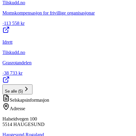
Tilskudd.no
Momskompensasjon for frivillige organisasjonar
·
113 558 kr
Idrett
Tilskudd.no
Grasrotandelen
·
38 733 kr
Se alle
(
5
)
Selskapsinformasjon
Adresse
Halseidvegen 100
5514
HAUGESUND
Haugesund
,
Rogaland