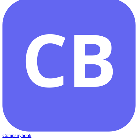
CB
Companybook