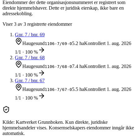
Eiendommer der dette organisasjonsnummeret er registrert som
direkte hjemmelshaver. Dette er juridisk eierskap, ikke bare en
adressekobling.
Viser
3
av
3
registrerte eiendommer
Gnr.
7
/ bnr.
69
Haugesund
5.2 ha
Kontrollert
1. aug. 2026
1106-7/69-0
1/1 · 100 %
Gnr.
7
/ bnr.
68
Haugesund
7.4 ha
Kontrollert
1. aug. 2026
1106-7/68-0
1/1 · 100 %
Gnr.
7
/ bnr.
67
Haugesund
5.5 ha
Kontrollert
1. aug. 2026
1106-7/67-0
1/1 · 100 %
Kilde: Kartverket Grunnboken. Kun direkte, juridiske
hjemmelsandeler vises. Konsernselskapers eiendommer inngår ikke
automatisk.