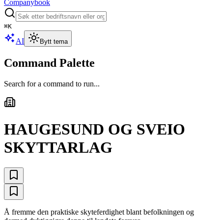
Companybook
⌘
K
AI
Bytt tema
Command Palette
Search for a command to run...
HAUGESUND OG SVEIO
SKYTTARLAG
Å fremme den praktiske skyteferdighet blant befolkningen og