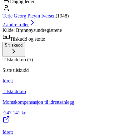
Daglig leder
Terje Georg Pleym Iversen
(
1948
)
2
andre roller
Kilde: Brønnøysundregistrene
Tilskudd og støtte
5
tilskudd
Tilskudd.no
(
5
)
Siste tilskudd
Idrett
Tilskudd.no
Momskompensasjon til idrettsanlegg
·
247 141 kr
Idrett