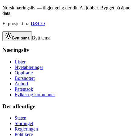
Norsk næringsliv — tilgjengelig der din AI jobber. Bygget på åpne
data.
Et prosjekt fra
D&CO
Bytt tema
Bytt tema
Næringsliv
Lister
Nyetableringer
Opphørte
Børsnotert
Anbud
Patentsok
Fylker og kommuner
Det offentlige
Staten
Stortinget
Regjeringen
Politikere