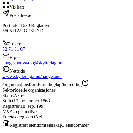
Vis kart
Postadresse
Postboks 1639 Raglamyr
5505
HAUGESUND
Telefon
52 71 81 07
E-post
haugesund-sveio@skytterlag.no
Nettside
www.skytterlag2.no/haugesund
Organisasjonsform
Forening/lag/innretning
Sektor
Ideelle organisasjoner
Status
Aktiv
Stiftet
19. november 1863
Registrert
18. sep. 1997
MVA-registrert
Nei
Foretaksregisteret
Nei
Registrert eiendomseierskap
3
eiendom
mer