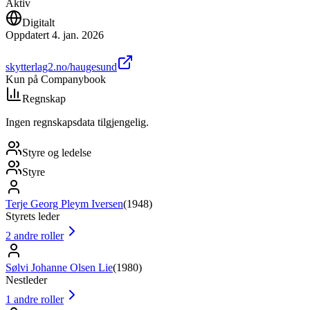
Aktiv
Digitalt
Oppdatert
4. jan. 2026
skytterlag2.no/haugesund
Kun på Companybook
Regnskap
Ingen regnskapsdata tilgjengelig.
Styre og ledelse
Styre
Terje Georg Pleym Iversen
(
1948
)
Styrets leder
2
andre roller
Sølvi Johanne Olsen Lie
(
1980
)
Nestleder
1
andre roller