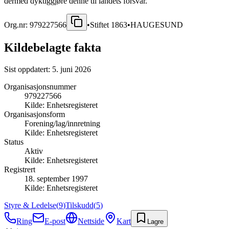
dermed dyktiggjøre denne til landets forsvar.
Org.nr:
979227566
•
Stiftet
1863
•
HAUGESUND
Kildebelagte fakta
Sist oppdatert:
5. juni 2026
Organisasjonsnummer
979227566
Kilde:
Enhetsregisteret
Organisasjonsform
Forening/lag/innretning
Kilde:
Enhetsregisteret
Status
Aktiv
Kilde:
Enhetsregisteret
Registrert
18. september 1997
Kilde:
Enhetsregisteret
Styre & Ledelse
(
9
)
Tilskudd
(
5
)
Ring
E-post
Nettside
Kart
Lagre