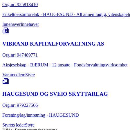
Org.nr
:
925818410
Enkeltpersonforetak · HAUGESUND · All annen faglig, vitenskapelig
Innehaver
Innehaver
VIBRAND KAPITALFORVALTNING AS
Org.nr
:
947489771
Aksjeselskap · BÆRUM · 12 ansatte · Fondsforvaltningsvirksomhet
Varamedlem
Styre
HAUGESUND OG SVEIO SKYTTARLAG
Org.nr
:
979227566
Forening/lag/innretning · HAUGESUND
Styrets leder
Styre