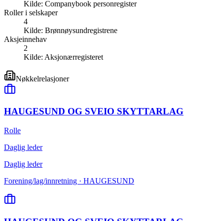
Kilde:
Companybook personregister
Roller i selskaper
4
Kilde:
Brønnøysundregistrene
Aksjeinnehav
2
Kilde:
Aksjonærregisteret
Nøkkelrelasjoner
HAUGESUND OG SVEIO SKYTTARLAG
Rolle
Daglig leder
Daglig leder
Forening/lag/innretning · HAUGESUND