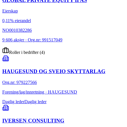
GLOBAL PRIVATE EQUITY II AS
Eierskap
0,11% eierandel
NO0010382286
9 606 aksjer · Org.nr: 991517049
Roller i bedrifter
(
4
)
HAUGESUND OG SVEIO SKYTTARLAG
Org.nr
:
979227566
Forening/lag/innretning · HAUGESUND
Daglig leder
Daglig leder
IVERSEN CONSULTING