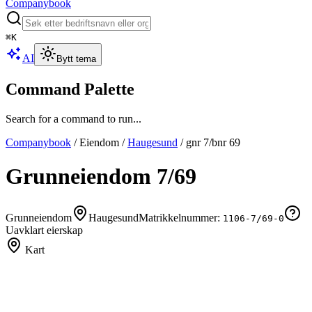
Companybook
⌘
K
AI
Bytt tema
Command Palette
Search for a command to run...
Companybook
/
Eiendom
/
Haugesund
/
gnr
7
/bnr
69
Grunneiendom
7
/
69
Grunneiendom
Haugesund
Matrikkelnummer:
1106-7/69-0
Uavklart eierskap
Kart