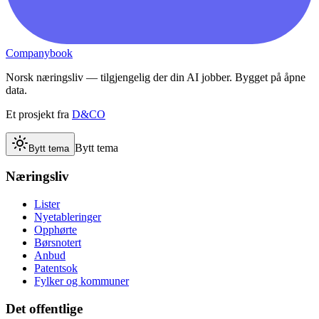
Companybook
Norsk næringsliv — tilgjengelig der din AI jobber. Bygget på åpne
data.
Et prosjekt fra
D&CO
Bytt tema
Bytt tema
Næringsliv
Lister
Nyetableringer
Opphørte
Børsnotert
Anbud
Patentsok
Fylker og kommuner
Det offentlige