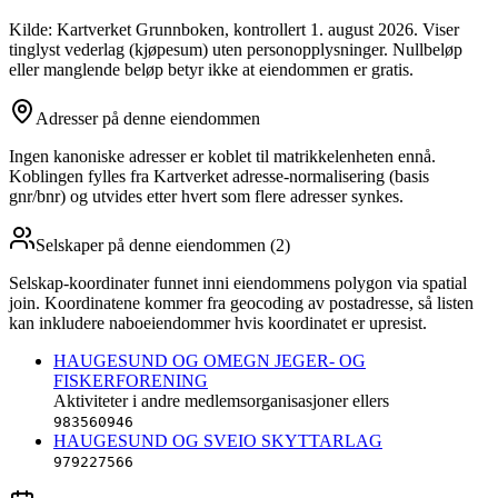
Kilde: Kartverket Grunnboken
, kontrollert 1. august 2026
. Viser
tinglyst vederlag (kjøpesum) uten personopplysninger. Nullbeløp
eller manglende beløp betyr ikke at eiendommen er gratis.
Adresser på denne eiendommen
Ingen kanoniske adresser er koblet til matrikkelenheten ennå.
Koblingen fylles fra Kartverket adresse-normalisering (basis
gnr/bnr) og utvides etter hvert som flere adresser synkes.
Selskaper på denne eiendommen (
2
)
Selskap-koordinater funnet inni eiendommens polygon via spatial
join. Koordinatene kommer fra geocoding av postadresse, så listen
kan inkludere naboeiendommer hvis koordinatet er upresist.
HAUGESUND OG OMEGN JEGER- OG
FISKERFORENING
Aktiviteter i andre medlemsorganisasjoner ellers
983560946
HAUGESUND OG SVEIO SKYTTARLAG
979227566