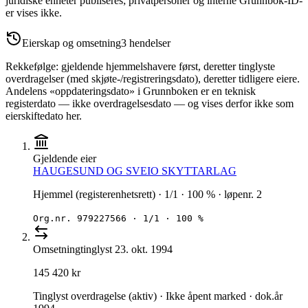
juridiske enheter publiseres; privatpersoner og interne Grunnbok-ID-
er vises ikke.
Eierskap og omsetning
3
hendelser
Rekkefølge: gjeldende hjemmelshavere først, deretter tinglyste
overdragelser (med skjøte-/registreringsdato), deretter tidligere eiere.
Andelens «oppdateringsdato» i Grunnboken er en teknisk
registerdato — ikke overdragelsesdato — og vises derfor ikke som
eierskiftedato her.
Gjeldende eier
HAUGESUND OG SVEIO SKYTTARLAG
Hjemmel (registerenhetsrett) · 1/1 · 100 % · løpenr. 2
Org.nr.
979227566
·
1/1 · 100 %
Omsetning
tinglyst
23. okt. 1994
145 420 kr
Tinglyst overdragelse (aktiv) · Ikke åpent marked · dok.år