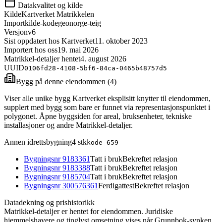
Datakvalitet og kilde
Kilde
Kartverket Matrikkelen
Importkilde-kode
geonorge-teig
Versjon
v6
Sist oppdatert hos Kartverket
11. oktober 2023
Importert hos oss
19. mai 2026
Matrikkel-detaljer hentet
4. august 2026
UUID
0106fd28-4108-5bf6-84ca-0465b48757d5
Bygg på denne eiendommen (
4
)
Viser alle unike bygg Kartverket eksplisitt knytter til eiendommen,
supplert med bygg som bare er funnet via representasjonspunktet i
polygonet. Åpne byggsiden for areal, bruksenheter, tekniske
installasjoner og andre Matrikkel-detaljer.
Annen idrettsbygning
4
stk
kode
659
Bygningsnr
9183361
Tatt i bruk
Bekreftet relasjon
Bygningsnr
9183388
Tatt i bruk
Bekreftet relasjon
Bygningsnr
9185704
Tatt i bruk
Bekreftet relasjon
Bygningsnr
300576361
Ferdigattest
Bekreftet relasjon
Datadekning og prishistorikk
Matrikkel-detaljer er hentet for eiendommen. Juridiske
hjemmelshavere og tinglyst omsetning vises når Grunnbok-synken