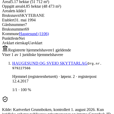
Areal
5.17 hektar (51 712 m²)
Oppgitt areal
4.85 hektar (48 473 m²)
Arealets kilde
1
Bruksnavn
SKYTEBANE
Etablert
31. mai 1994
Gårdsnummer
7
Bruksnummer
69
Kommune
Haugesund (1106)
Punktfeste
Nei
Avklart eierskap
Uavklart
Registrerte hjemmelshavere
1
gjeldende
Viser
1
av
1
juridiske hjemmelshavere
HAUGESUND OG SVEIO SKYTTARLAG
Org.nr.
979227566
Hjemmel (registerenhetsrett)
· løpenr. 2
· registerpost
12.4.2017
1/1 · 100 %
Kilde: Kartverket Grunnboken
, kontrollert 1. august 2026
.
Kun