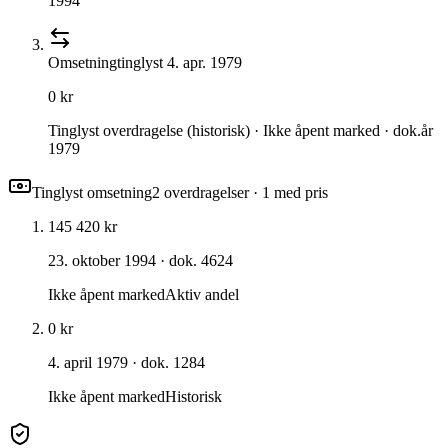
1994
Omsetning
tinglyst
4. apr. 1979
0 kr
Tinglyst overdragelse (historisk) · Ikke åpent marked · dok.år
1979
Tinglyst omsetning
2
overdragelse
r
· 1 med pris
145 420 kr
23. oktober 1994
· dok. 4624
Ikke åpent marked
Aktiv andel
0 kr
4. april 1979
· dok. 1284
Ikke åpent marked
Historisk