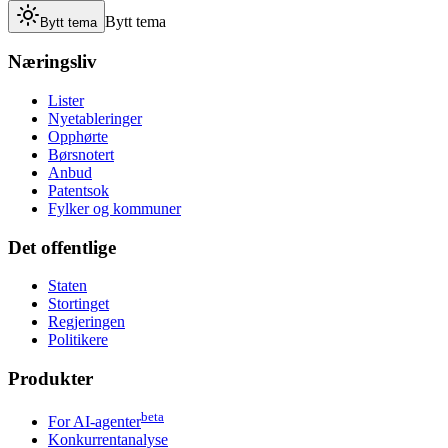
Bytt tema
Bytt tema
Næringsliv
Lister
Nyetableringer
Opphørte
Børsnotert
Anbud
Patentsok
Fylker og kommuner
Det offentlige
Staten
Stortinget
Regjeringen
Politikere
Produkter
beta
For AI-agenter
Konkurrentanalyse