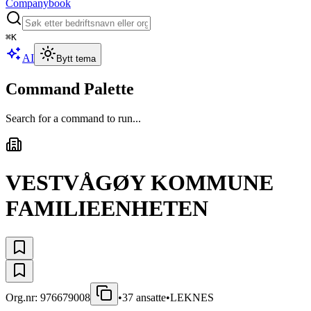
Companybook
⌘
K
AI
Bytt tema
Command Palette
Search for a command to run...
VESTVÅGØY KOMMUNE
FAMILIEENHETEN
Org.nr:
976679008
•
37
ansatte
•
LEKNES