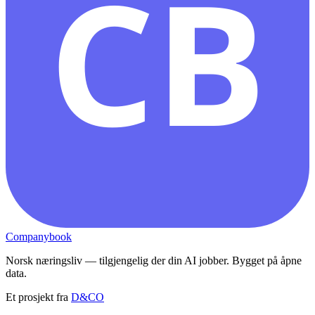
CB
Companybook
Norsk næringsliv — tilgjengelig der din AI jobber. Bygget på åpne
data.
Et prosjekt fra
D&CO