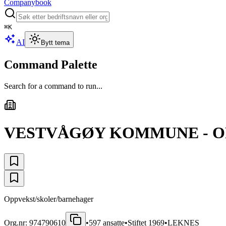
Companybook
⌘
K
AI
Bytt tema
Command Palette
Search for a command to run...
VESTVÅGØY KOMMUNE - O
Oppvekst/skoler/barnehager
Org.nr:
974790610
•
597
ansatte
•
Stiftet
1969
•
LEKNES