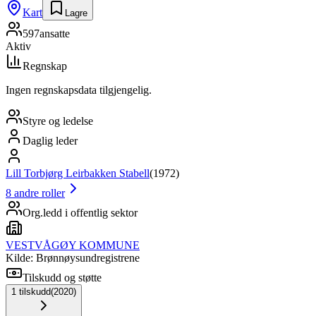
Kart
Lagre
597
ansatte
Aktiv
Regnskap
Ingen regnskapsdata tilgjengelig.
Styre og ledelse
Daglig leder
Lill Torbjørg Leirbakken Stabell
(
1972
)
8
andre roller
Org.ledd i offentlig sektor
VESTVÅGØY KOMMUNE
Kilde: Brønnøysundregistrene
Tilskudd og støtte
1
tilskudd
(
2020
)