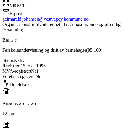
Vis kart
E-post
geirharald.johansen@vestvagoy.kommune.no
Organisasjonsform
Underenhet til næringsdrivende og offentlig
forvaltning
Bransje
Førskoleundervisning og drift av barnehager
(
85.100
)
Status
Aktiv
Registrert
15. okt. 1996
MVA-registrert
Nei
Foretaksregisteret
Nei
Hendelser
Ansatte: 25 → 26
12. juni