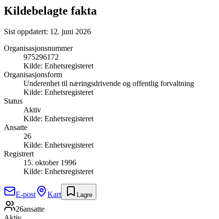
Kildebelagte fakta
Sist oppdatert:
12. juni 2026
Organisasjonsnummer
975296172
Kilde:
Enhetsregisteret
Organisasjonsform
Underenhet til næringsdrivende og offentlig forvaltning
Kilde:
Enhetsregisteret
Status
Aktiv
Kilde:
Enhetsregisteret
Ansatte
26
Kilde:
Enhetsregisteret
Registrert
15. oktober 1996
Kilde:
Enhetsregisteret
E-post
Kart
Lagre
26
ansatte
Aktiv