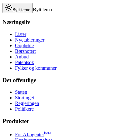
Bytt tema
Bytt tema
Næringsliv
Lister
Nyetableringer
Opphørte
Børsnotert
Anbud
Patentsok
Fylker og kommuner
Det offentlige
Staten
Stortinget
Regjeringen
Politikere
Produkter
beta
For AI-agenter