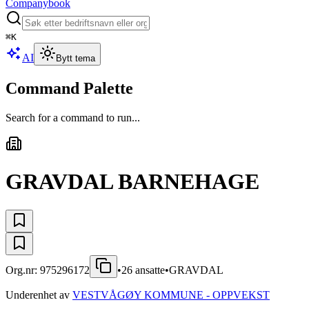
Companybook
⌘
K
AI
Bytt tema
Command Palette
Search for a command to run...
GRAVDAL BARNEHAGE
Org.nr:
975296172
•
26
ansatte
•
GRAVDAL
Underenhet av
VESTVÅGØY KOMMUNE - OPPVEKST