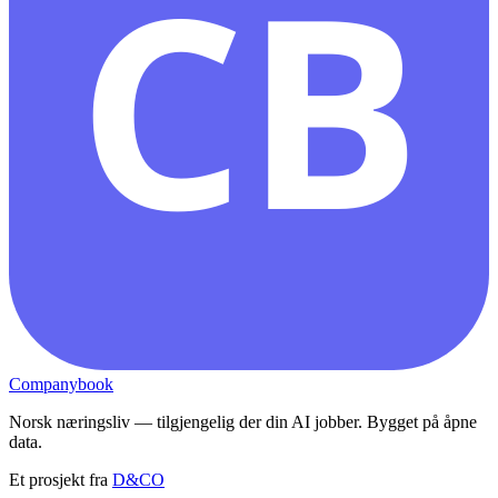
CB
Companybook
Norsk næringsliv — tilgjengelig der din AI jobber. Bygget på åpne
data.
Et prosjekt fra
D&CO