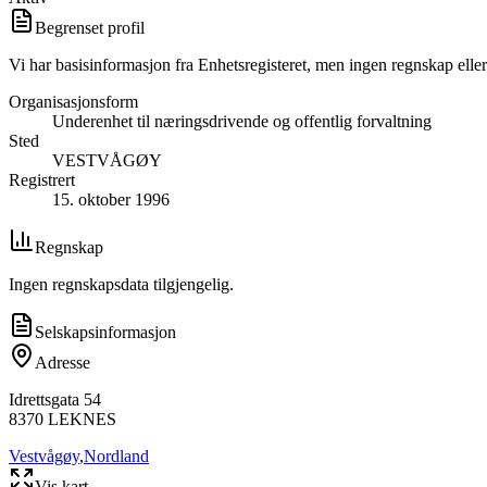
Begrenset profil
Vi har basisinformasjon fra Enhetsregisteret, men ingen regnskap eller
Organisasjonsform
Underenhet til næringsdrivende og offentlig forvaltning
Sted
VESTVÅGØY
Registrert
15. oktober 1996
Regnskap
Ingen regnskapsdata tilgjengelig.
Selskapsinformasjon
Adresse
Idrettsgata 54
8370
LEKNES
Vestvågøy
,
Nordland
Vis kart