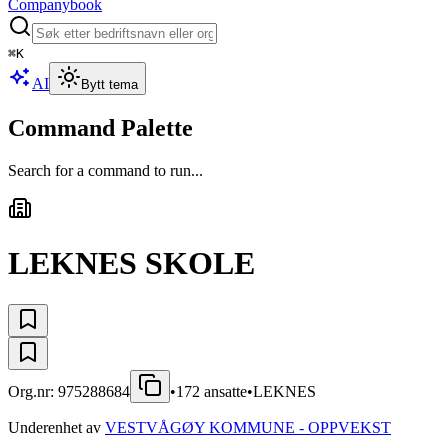
Companybook
⌘
K
AI
Bytt tema
Command Palette
Search for a command to run...
LEKNES SKOLE
Org.nr:
975288684
•
172
ansatte
•
LEKNES
Underenhet av
VESTVÅGØY KOMMUNE - OPPVEKST