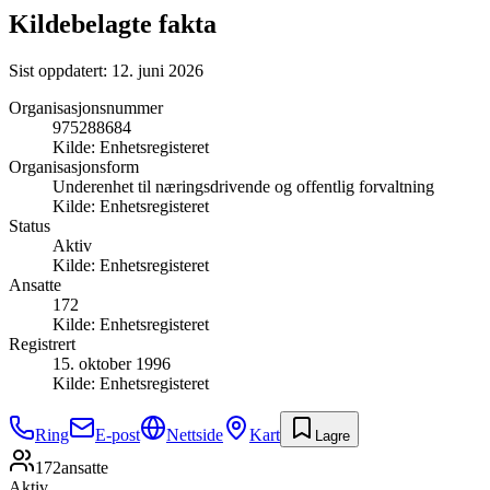
Kildebelagte fakta
Sist oppdatert:
12. juni 2026
Organisasjonsnummer
975288684
Kilde:
Enhetsregisteret
Organisasjonsform
Underenhet til næringsdrivende og offentlig forvaltning
Kilde:
Enhetsregisteret
Status
Aktiv
Kilde:
Enhetsregisteret
Ansatte
172
Kilde:
Enhetsregisteret
Registrert
15. oktober 1996
Kilde:
Enhetsregisteret
Ring
E-post
Nettside
Kart
Lagre
172
ansatte
Aktiv