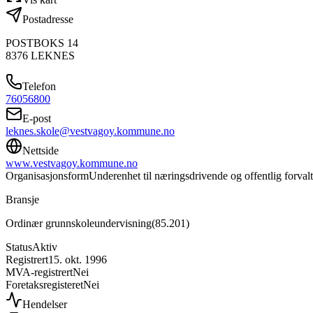
Postadresse
POSTBOKS 14
8376
LEKNES
Telefon
76056800
E-post
leknes.skole@vestvagoy.kommune.no
Nettside
www.vestvagoy.kommune.no
Organisasjonsform
Underenhet til næringsdrivende og offentlig forval
Bransje
Ordinær grunnskoleundervisning
(
85.201
)
Status
Aktiv
Registrert
15. okt. 1996
MVA-registrert
Nei
Foretaksregisteret
Nei
Hendelser