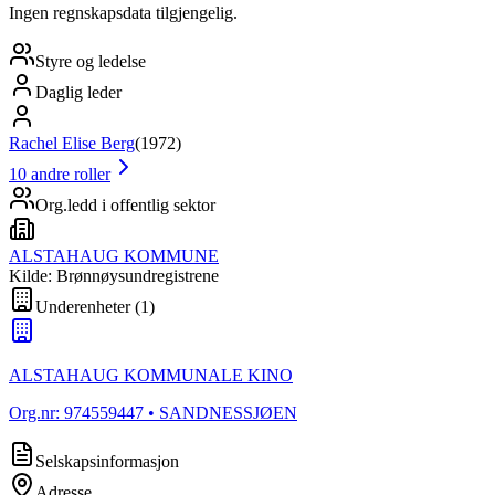
Ingen regnskapsdata tilgjengelig.
Styre og ledelse
Daglig leder
Rachel Elise Berg
(
1972
)
10
andre roller
Org.ledd i offentlig sektor
ALSTAHAUG KOMMUNE
Kilde: Brønnøysundregistrene
Underenheter
(
1
)
ALSTAHAUG KOMMUNALE KINO
Org.nr:
974559447
• SANDNESSJØEN
Selskapsinformasjon
Adresse