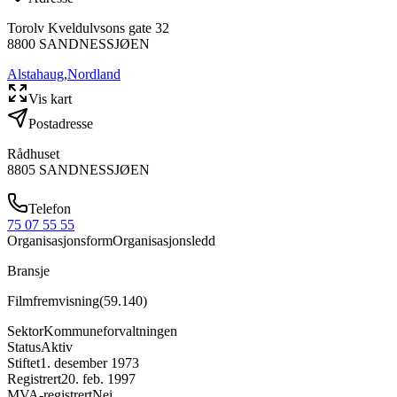
Torolv Kveldulvsons gate 32
8800
SANDNESSJØEN
Alstahaug
,
Nordland
Vis kart
Postadresse
Rådhuset
8805
SANDNESSJØEN
Telefon
75 07 55 55
Organisasjonsform
Organisasjonsledd
Bransje
Filmfremvisning
(
59.140
)
Sektor
Kommuneforvaltningen
Status
Aktiv
Stiftet
1. desember 1973
Registrert
20. feb. 1997
MVA-registrert
Nei