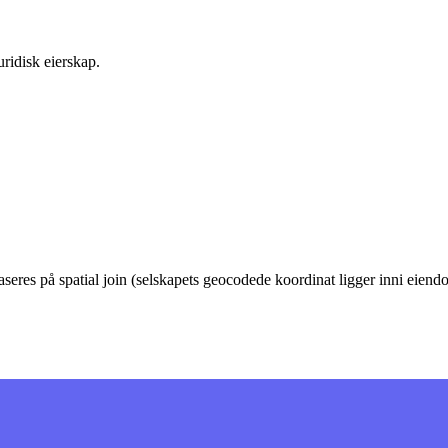
ridisk eierskap.
eres på spatial join (selskapets geocodede koordinat ligger inni eie