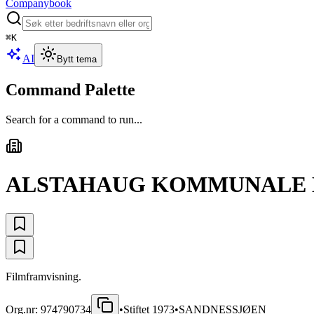
Companybook
⌘
K
AI
Bytt tema
Command Palette
Search for a command to run...
ALSTAHAUG KOMMUNALE 
Filmframvisning.
Org.nr:
974790734
•
Stiftet
1973
•
SANDNESSJØEN