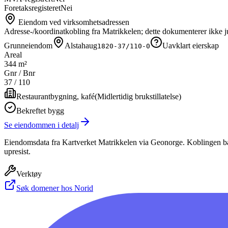
Foretaksregisteret
Nei
Eiendom ved virksomhetsadressen
Adresse-/koordinatkobling fra Matrikkelen; dette dokumenterer ikke ju
Grunneiendom
Alstahaug
Uavklart eierskap
1820-37/110-0
Areal
344 m²
Gnr / Bnr
37
/
110
Restaurantbygning, kafé
(
Midlertidig brukstillatelse
)
Bekreftet bygg
Se eiendommen i detalj
Eiendomsdata fra Kartverket Matrikkelen via Geonorge. Koblingen bas
upresist.
Verktøy
Søk domener hos Norid