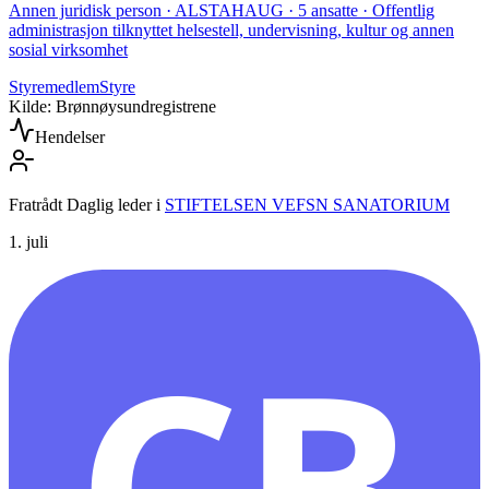
Annen juridisk person · ALSTAHAUG · 5 ansatte · Offentlig
administrasjon tilknyttet helsestell, undervisning, kultur og annen
sosial virksomhet
Styremedlem
Styre
Kilde: Brønnøysundregistrene
Hendelser
Fratrådt Daglig leder
i
STIFTELSEN VEFSN SANATORIUM
1. juli
CB