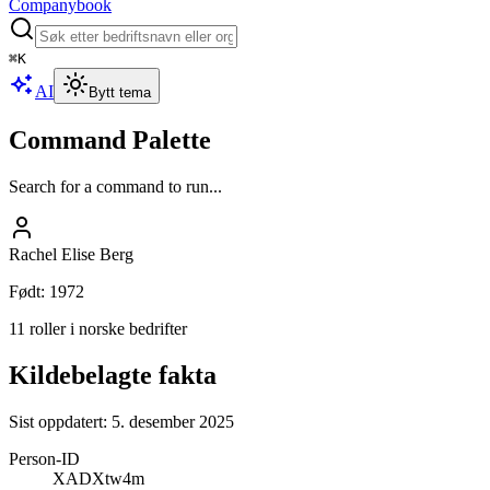
Companybook
⌘
K
AI
Bytt tema
Command Palette
Search for a command to run...
Rachel Elise Berg
Født
:
1972
11 roller i norske bedrifter
Kildebelagte fakta
Sist oppdatert:
5. desember 2025
Person-ID
XADXtw4m