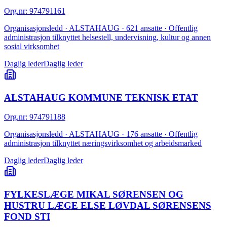
Org.nr
:
974791161
Organisasjonsledd · ALSTAHAUG · 621 ansatte · Offentlig
administrasjon tilknyttet helsestell, undervisning, kultur og annen
sosial virksomhet
Daglig leder
Daglig leder
ALSTAHAUG KOMMUNE TEKNISK ETAT
Org.nr
:
974791188
Organisasjonsledd · ALSTAHAUG · 176 ansatte · Offentlig
administrasjon tilknyttet næringsvirksomhet og arbeidsmarked
Daglig leder
Daglig leder
FYLKESLÆGE MIKAL SØRENSEN OG
HUSTRU LÆGE ELSE LØVDAL SØRENSENS
FOND STI