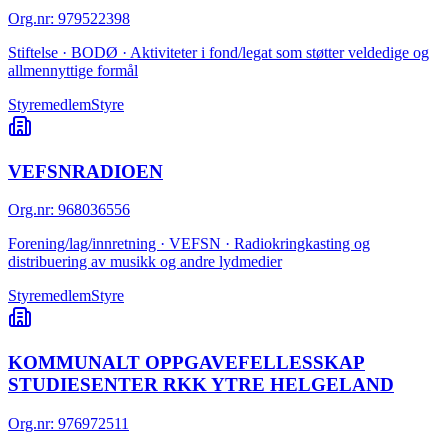
Org.nr
:
979522398
Stiftelse · BODØ · Aktiviteter i fond/legat som støtter veldedige og
allmennyttige formål
Styremedlem
Styre
VEFSNRADIOEN
Org.nr
:
968036556
Forening/lag/innretning · VEFSN · Radiokringkasting og
distribuering av musikk og andre lydmedier
Styremedlem
Styre
KOMMUNALT OPPGAVEFELLESSKAP
STUDIESENTER RKK YTRE HELGELAND
Org.nr
:
976972511