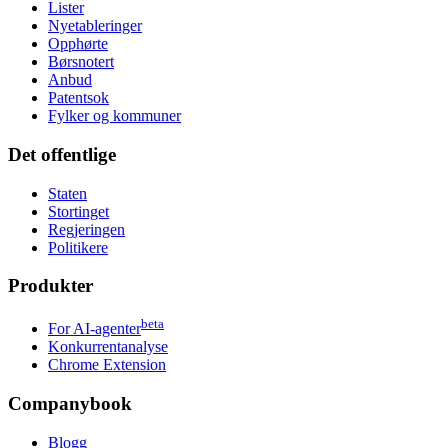
Lister
Nyetableringer
Opphørte
Børsnotert
Anbud
Patentsok
Fylker og kommuner
Det offentlige
Staten
Stortinget
Regjeringen
Politikere
Produkter
beta
For AI-agenter
Konkurrentanalyse
Chrome Extension
Companybook
Blogg