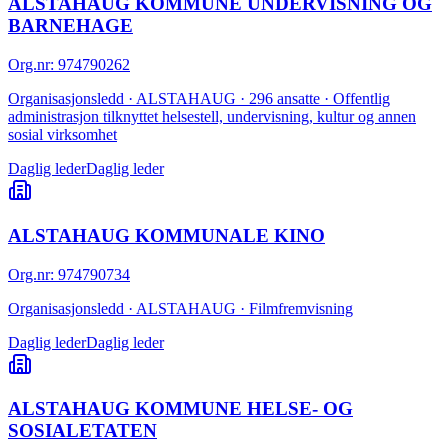
ALSTAHAUG KOMMUNE UNDERVISNING OG
BARNEHAGE
Org.nr
:
974790262
Organisasjonsledd · ALSTAHAUG · 296 ansatte · Offentlig
administrasjon tilknyttet helsestell, undervisning, kultur og annen
sosial virksomhet
Daglig leder
Daglig leder
ALSTAHAUG KOMMUNALE KINO
Org.nr
:
974790734
Organisasjonsledd · ALSTAHAUG · Filmfremvisning
Daglig leder
Daglig leder
ALSTAHAUG KOMMUNE HELSE- OG
SOSIALETATEN