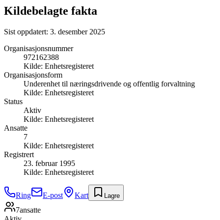
Kildebelagte fakta
Sist oppdatert:
3. desember 2025
Organisasjonsnummer
972162388
Kilde:
Enhetsregisteret
Organisasjonsform
Underenhet til næringsdrivende og offentlig forvaltning
Kilde:
Enhetsregisteret
Status
Aktiv
Kilde:
Enhetsregisteret
Ansatte
7
Kilde:
Enhetsregisteret
Registrert
23. februar 1995
Kilde:
Enhetsregisteret
Ring
E-post
Kart
Lagre
7
ansatte
Aktiv