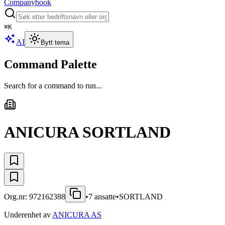
Companybook
⌘
K
AI
Bytt tema
Command Palette
Search for a command to run...
ANICURA SORTLAND
Org.nr:
972162388
•
7
ansatte
•
SORTLAND
Underenhet av
ANICURA AS