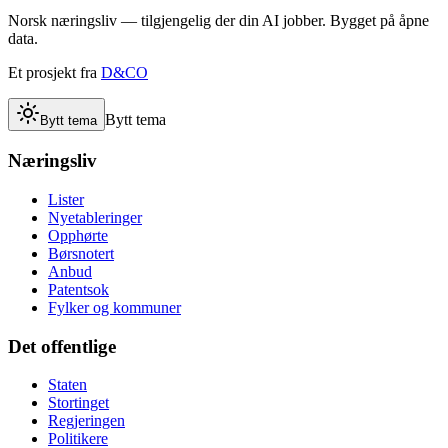
Norsk næringsliv — tilgjengelig der din AI jobber. Bygget på åpne
data.
Et prosjekt fra
D&CO
Bytt tema
Bytt tema
Næringsliv
Lister
Nyetableringer
Opphørte
Børsnotert
Anbud
Patentsok
Fylker og kommuner
Det offentlige
Staten
Stortinget
Regjeringen
Politikere