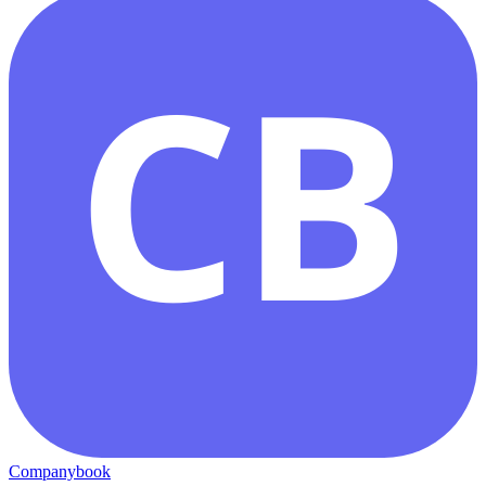
CB
Companybook