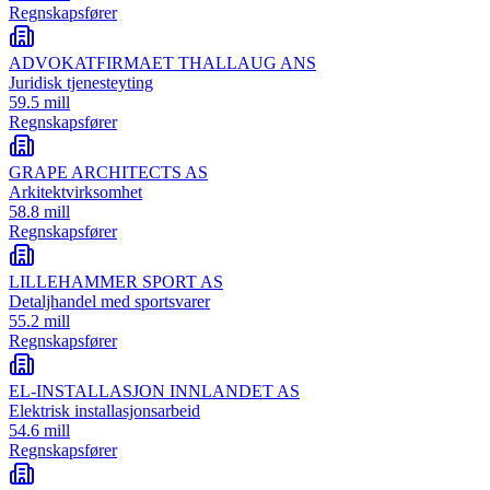
Regnskapsfører
ADVOKATFIRMAET THALLAUG ANS
Juridisk tjenesteyting
59.5 mill
Regnskapsfører
GRAPE ARCHITECTS AS
Arkitektvirksomhet
58.8 mill
Regnskapsfører
LILLEHAMMER SPORT AS
Detaljhandel med sportsvarer
55.2 mill
Regnskapsfører
EL-INSTALLASJON INNLANDET AS
Elektrisk installasjonsarbeid
54.6 mill
Regnskapsfører