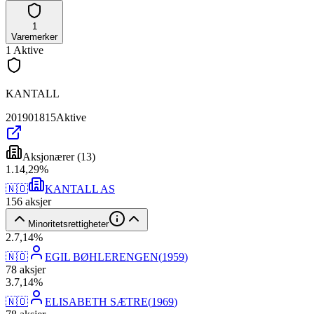
1
Varemerker
1
Aktive
KANTALL
201901815
Aktive
Aksjonærer
(
13
)
1
.
14,29
%
🇳🇴
KANTALL AS
156
aksjer
Minoritetsrettigheter
2
.
7,14
%
🇳🇴
EGIL BØHLERENGEN
(
1959
)
78
aksjer
3
.
7,14
%
🇳🇴
ELISABETH SÆTRE
(
1969
)