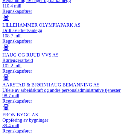
Beplantning av hager og parkanlegg
110.4 mill
Regnskapsfører
LILLEHAMMER OLYMPIAPARK AS
Drift av idrettsanlegg
108.7 mill
Regnskapsfører
HAUG OG RUUD VVS AS
Rørleggerarbeid
102.2 mill
Regnskapsfører
AARSTAD & BJØRNHAUG BEMANNING AS
Utleie av arbeidskraft og andre personaladministrative tjenester
98.7 mill
Regnskapsfører
FRON BYGG AS
Oppføring av bygninger
89.4 mill
Regnskapsfører