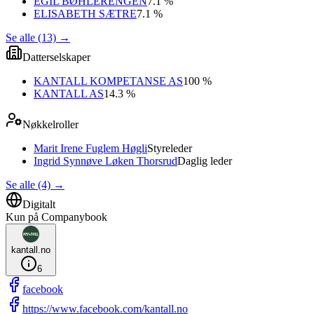
EGIL BØHLERENGEN
7.1 %
ELISABETH SÆTRE
7.1 %
Se alle (13)
→
Datterselskaper
KANTALL KOMPETANSE AS
100 %
KANTALL AS
14.3 %
Nøkkelroller
Marit Irene Fuglem Høgli
Styreleder
Ingrid Synnøve Løken Thorsrud
Daglig leder
Se alle (4)
→
Digitalt
Kun på Companybook
kantall.no
6
facebook
https://www.facebook.com/kantall.no