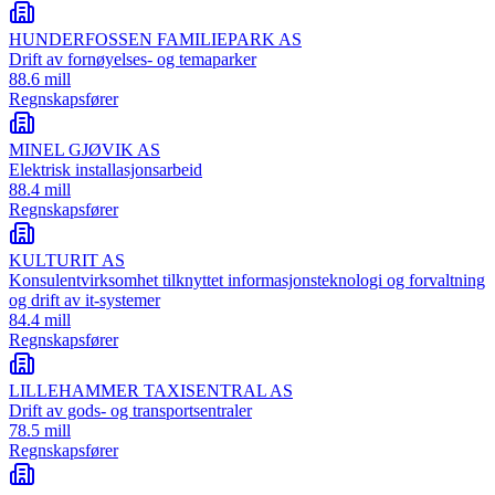
HUNDERFOSSEN FAMILIEPARK AS
Drift av fornøyelses- og temaparker
88.6 mill
Regnskapsfører
MINEL GJØVIK AS
Elektrisk installasjonsarbeid
88.4 mill
Regnskapsfører
KULTURIT AS
Konsulentvirksomhet tilknyttet informasjonsteknologi og forvaltning
og drift av it-systemer
84.4 mill
Regnskapsfører
LILLEHAMMER TAXISENTRAL AS
Drift av gods- og transportsentraler
78.5 mill
Regnskapsfører