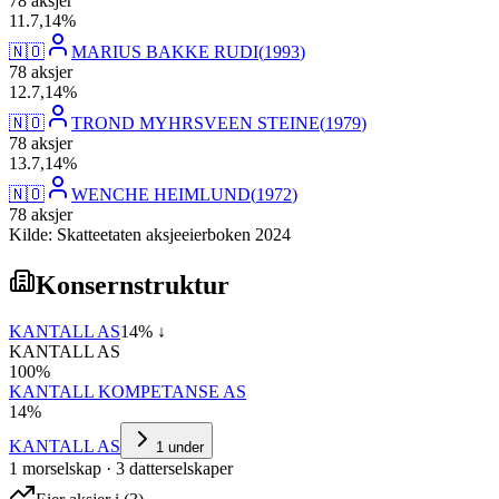
78
aksjer
11
.
7,14
%
🇳🇴
MARIUS BAKKE RUDI
(
1993
)
78
aksjer
12
.
7,14
%
🇳🇴
TROND MYHRSVEEN STEINE
(
1979
)
78
aksjer
13
.
7,14
%
🇳🇴
WENCHE HEIMLUND
(
1972
)
78
aksjer
Kilde: Skatteetaten aksjeeierboken 2024
Konsernstruktur
KANTALL AS
14
% ↓
KANTALL AS
100
%
KANTALL KOMPETANSE AS
14
%
KANTALL AS
1
under
1
morselskap
·
3
datterselskap
er