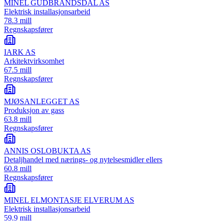
MINEL GUDBRANDSDAL AS
Elektrisk installasjonsarbeid
78.3 mill
Regnskapsfører
IARK AS
Arkitektvirksomhet
67.5 mill
Regnskapsfører
MJØSANLEGGET AS
Produksjon av gass
63.8 mill
Regnskapsfører
ANNIS OSLOBUKTA AS
Detaljhandel med nærings- og nytelsesmidler ellers
60.8 mill
Regnskapsfører
MINEL ELMONTASJE ELVERUM AS
Elektrisk installasjonsarbeid
59.9 mill