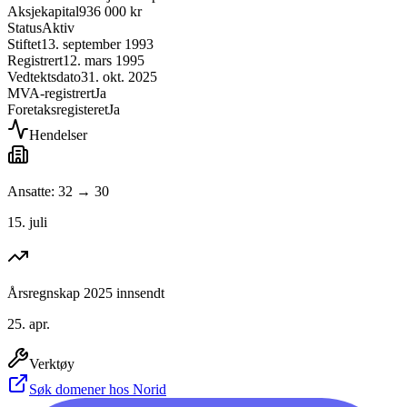
Aksjekapital
936 000 kr
Status
Aktiv
Stiftet
13. september 1993
Registrert
12. mars 1995
Vedtektsdato
31. okt. 2025
MVA-registrert
Ja
Foretaksregisteret
Ja
Hendelser
Ansatte: 32 → 30
15. juli
Årsregnskap 2025 innsendt
25. apr.
Verktøy
Søk domener hos Norid