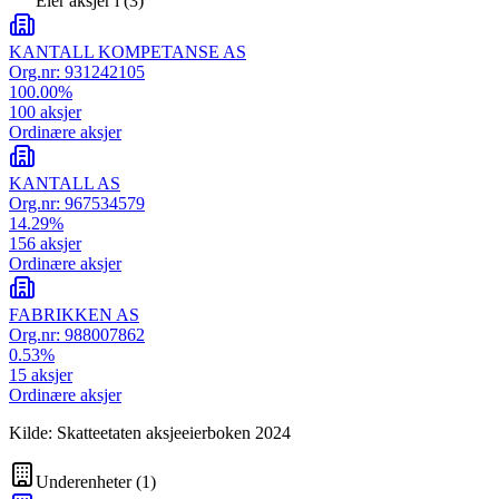
Eier aksjer i
(
3
)
KANTALL KOMPETANSE AS
Org.nr:
931242105
100.00
%
100
aksjer
Ordinære aksjer
KANTALL AS
Org.nr:
967534579
14.29
%
156
aksjer
Ordinære aksjer
FABRIKKEN AS
Org.nr:
988007862
0.53
%
15
aksjer
Ordinære aksjer
Kilde: Skatteetaten aksjeeierboken 2024
Underenheter
(
1
)