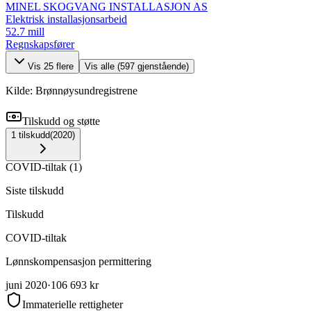
MINEL SKOGVANG INSTALLASJON AS
Elektrisk installasjonsarbeid
52.7 mill
Regnskapsfører
Vis
25
flere
Vis alle (
597
gjenstående)
Kilde: Brønnøysundregistrene
Tilskudd og støtte
1
tilskudd
(
2020
)
COVID-tiltak
(
1
)
Siste tilskudd
Tilskudd
COVID-tiltak
Lønnskompensasjon permittering
juni 2020
·
106 693 kr
Immaterielle rettigheter