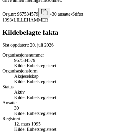
drive annen næringsvirksomhet.
Org.nr:
967534579
•
30
ansatte
•
Stiftet
1993
•
LILLEHAMMER
Kildebelagte fakta
Sist oppdatert:
20. juli 2026
Organisasjonsnummer
967534579
Kilde:
Enhetsregisteret
Organisasjonsform
Aksjeselskap
Kilde:
Enhetsregisteret
Status
Aktiv
Kilde:
Enhetsregisteret
Ansatte
30
Kilde:
Enhetsregisteret
Registrert
12. mars 1995
Kilde:
Enhetsregisteret