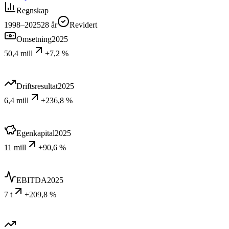
Regnskap
1998–2025
28
år
Revidert
Omsetning
2025
50,4 mill
+7,2 %
Driftsresultat
2025
6,4 mill
+236,8 %
Egenkapital
2025
11 mill
+90,6 %
EBITDA
2025
7 t
+209,8 %