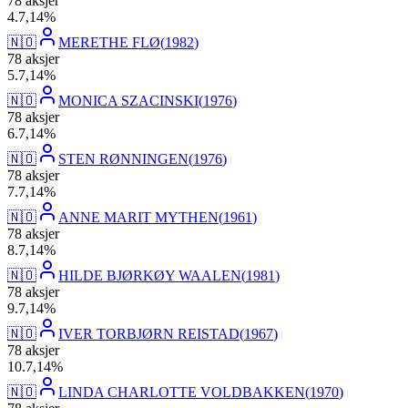
78
aksjer
4
.
7,14
%
🇳🇴
MERETHE FLØ
(
1982
)
78
aksjer
5
.
7,14
%
🇳🇴
MONICA SZACINSKI
(
1976
)
78
aksjer
6
.
7,14
%
🇳🇴
STEN RØNNINGEN
(
1976
)
78
aksjer
7
.
7,14
%
🇳🇴
ANNE MARIT MYTHEN
(
1961
)
78
aksjer
8
.
7,14
%
🇳🇴
HILDE BJØRKØY WAALEN
(
1981
)
78
aksjer
9
.
7,14
%
🇳🇴
IVER TORBJØRN REISTAD
(
1967
)
78
aksjer
10
.
7,14
%
🇳🇴
LINDA CHARLOTTE VOLDBAKKEN
(
1970
)