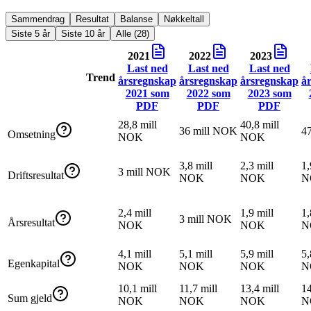
Sammendrag
Resultat
Balanse
Nøkkeltall
Siste 5 år
Siste 10 år
Alle (28)
2021
2022
2023
Last ned
Last ned
Last ned
Trend
årsregnskap
årsregnskap
årsregnskap
å
2021
som
2022
som
2023
som
PDF
PDF
PDF
28,8 mill
40,8 mill
36 mill NOK
4
Omsetning
NOK
NOK
3,8 mill
2,3 mill
1,
3 mill NOK
Driftsresultat
NOK
NOK
N
2,4 mill
1,9 mill
1,
3 mill NOK
Årsresultat
NOK
NOK
N
4,1 mill
5,1 mill
5,9 mill
5,
Egenkapital
NOK
NOK
NOK
N
10,1 mill
11,7 mill
13,4 mill
14
Sum gjeld
NOK
NOK
NOK
N