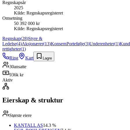
Regnskapsår
2025
Kilde:
Regnskapsregisteret
Omsetning
50 392 000 kr
Kilde:
Regnskapsregisteret
Regnskap
(
28
)
Styre &
Ledelse
(
4
)
Aksjonærer
(
13
)
Konsern
Portefølje
(
3
)
Underenheter
(
1
)
Kund
rettigheter
(
1
)
Ring
Kart
Lagre
30
ansatte
936k kr
Aktiv
Eierskap & struktur
Største eiere
KANTALL AS
14.3 %