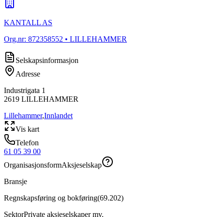
KANTALL AS
Org.nr:
872358552
• LILLEHAMMER
Selskapsinformasjon
Adresse
Industrigata 1
2619
LILLEHAMMER
Lillehammer
,
Innlandet
Vis kart
Telefon
61 05 39 00
Organisasjonsform
Aksjeselskap
Bransje
Regnskapsføring og bokføring
(
69.202
)
Sektor
Private aksjeselskaper mv.