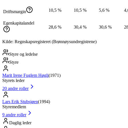
10,5 %
10,5 %
5,6 %
4
Driftsmargin
Egenkapitalandel
28,6 %
30,4 %
30,6 %
2
Kilde: Regnskapsregisteret (Brønnøysundregistrene)
Styre og ledelse
Styre
Marit Irene Fuglem Høgli
(
1971
)
Styrets leder
20
andre roller
Lars Erik Stubsjøen
(
1994
)
Styremedlem
9
andre roller
Daglig leder