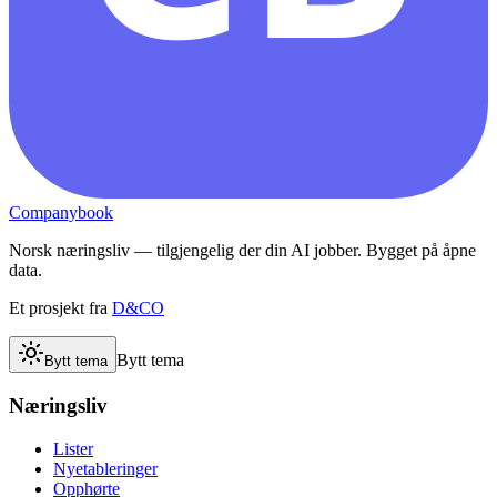
Companybook
Norsk næringsliv — tilgjengelig der din AI jobber. Bygget på åpne
data.
Et prosjekt fra
D&CO
Bytt tema
Bytt tema
Næringsliv
Lister
Nyetableringer
Opphørte