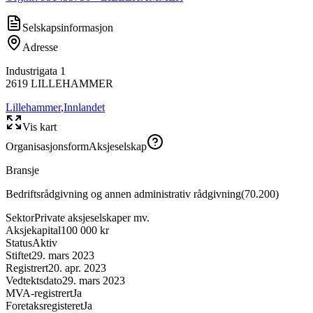
Selskapsinformasjon
Adresse
Industrigata 1
2619
LILLEHAMMER
Lillehammer
,
Innlandet
Vis kart
Organisasjonsform
Aksjeselskap
Bransje
Bedriftsrådgivning og annen administrativ rådgivning
(
70.200
)
Sektor
Private aksjeselskaper mv.
Aksjekapital
100 000 kr
Status
Aktiv
Stiftet
29. mars 2023
Registrert
20. apr. 2023
Vedtektsdato
29. mars 2023
MVA-registrert
Ja
Foretaksregisteret
Ja