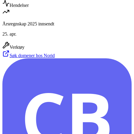
Hendelser
Årsregnskap 2025 innsendt
25. apr.
Verktøy
Søk domener hos Norid
CB