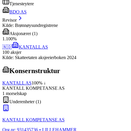
Tjenesteytere
BDO AS
Revisor
Kilde: Brønnøysundregistrene
Aksjonærer
(
1
)
1
.
100
%
🇳🇴
KANTALL AS
100
aksjer
Kilde: Skatteetaten aksjeeierboken 2024
Konsernstruktur
KANTALL AS
100
% ↓
KANTALL KOMPETANSE AS
1
morselskap
Underenheter
(
1
)
KANTALL KOMPETANSE AS
Org.nr:
931435736
• LILLEHAMMER