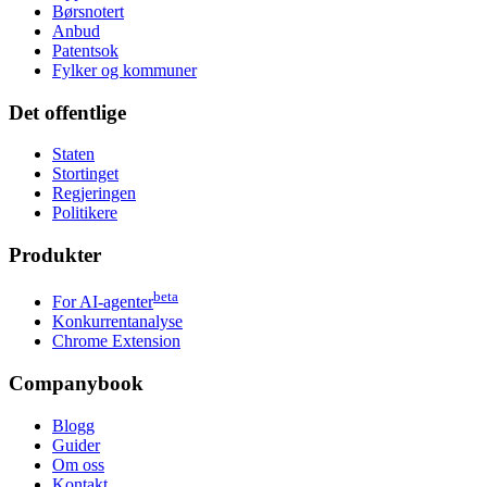
Børsnotert
Anbud
Patentsok
Fylker og kommuner
Det offentlige
Staten
Stortinget
Regjeringen
Politikere
Produkter
beta
For AI-agenter
Konkurrentanalyse
Chrome Extension
Companybook
Blogg
Guider
Om oss
Kontakt