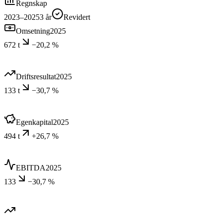
Regnskap
2023–2025
3
år
Revidert
Omsetning
2025
672 t
−20,2 %
Driftsresultat
2025
133 t
−30,7 %
Egenkapital
2025
494 t
+26,7 %
EBITDA
2025
133
−30,7 %