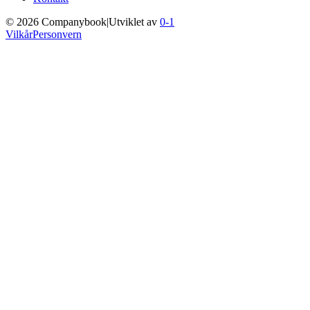
©
2026
Companybook
|
Utviklet av
0-1
Vilkår
Personvern