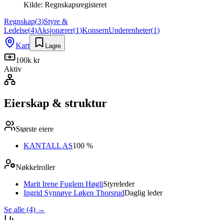
Kilde:
Regnskapsregisteret
Regnskap
(
3
)
Styre &
Ledelse
(
4
)
Aksjonærer
(
1
)
Konsern
Underenheter
(
1
)
Kart
Lagre
100k kr
Aktiv
Eierskap & struktur
Største eiere
KANTALL AS
100 %
Nøkkelroller
Marit Irene Fuglem Høgli
Styreleder
Ingrid Synnøve Løken Thorsrud
Daglig leder
Se alle (4)
→