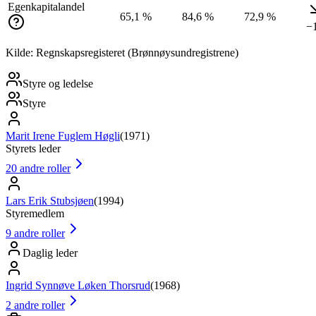
Egenkapitalandel
65,1 %
84,6 %
72,9 %
−
Kilde: Regnskapsregisteret (Brønnøysundregistrene)
Styre og ledelse
Styre
Marit Irene Fuglem Høgli
(
1971
)
Styrets leder
20
andre roller
Lars Erik Stubsjøen
(
1994
)
Styremedlem
9
andre roller
Daglig leder
Ingrid Synnøve Løken Thorsrud
(
1968
)
2
andre roller