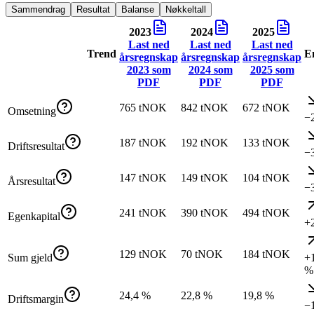
Sammendrag
Resultat
Balanse
Nøkkeltall
2023
2024
2025
Last ned
Last ned
Last ned
Trend
E
årsregnskap
årsregnskap
årsregnskap
2023
som
2024
som
2025
som
PDF
PDF
PDF
765 tNOK
842 tNOK
672 tNOK
Omsetning
−
187 tNOK
192 tNOK
133 tNOK
Driftsresultat
−
147 tNOK
149 tNOK
104 tNOK
Årsresultat
−
241 tNOK
390 tNOK
494 tNOK
Egenkapital
+
129 tNOK
70 tNOK
184 tNOK
Sum gjeld
+
%
24,4 %
22,8 %
19,8 %
Driftsmargin
−