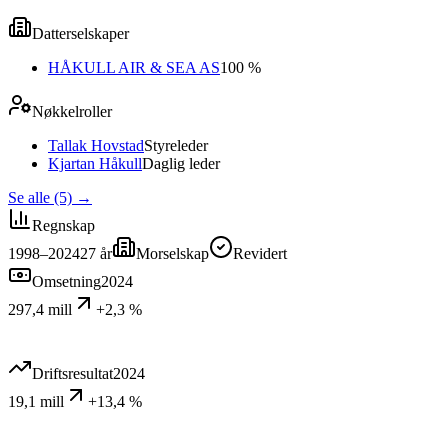
Datterselskaper
HÅKULL AIR & SEA AS
100 %
Nøkkelroller
Tallak Hovstad
Styreleder
Kjartan Håkull
Daglig leder
Se alle (5)
→
Regnskap
1998–2024
27
år
Morselskap
Revidert
Omsetning
2024
297,4 mill
+2,3 %
Driftsresultat
2024
19,1 mill
+13,4 %