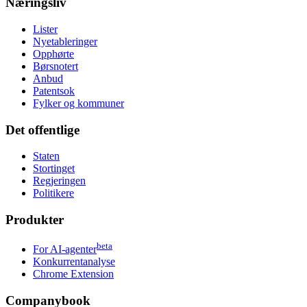
Næringsliv
Lister
Nyetableringer
Opphørte
Børsnotert
Anbud
Patentsok
Fylker og kommuner
Det offentlige
Staten
Stortinget
Regjeringen
Politikere
Produkter
beta
For AI-agenter
Konkurrentanalyse
Chrome Extension
Companybook