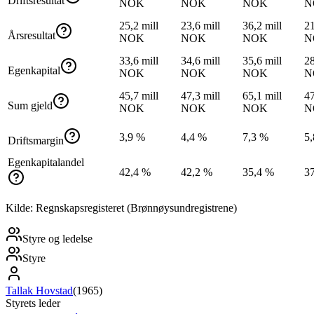
Driftsresultat
NOK
NOK
NOK
N
25,2 mill
23,6 mill
36,2 mill
21
Årsresultat
NOK
NOK
NOK
N
33,6 mill
34,6 mill
35,6 mill
28
Egenkapital
NOK
NOK
NOK
N
45,7 mill
47,3 mill
65,1 mill
47
Sum gjeld
NOK
NOK
NOK
N
3,9 %
4,4 %
7,3 %
5
Driftsmargin
Egenkapitalandel
42,4 %
42,2 %
35,4 %
3
Kilde: Regnskapsregisteret (Brønnøysundregistrene)
Styre og ledelse
Styre
Tallak Hovstad
(
1965
)
Styrets leder