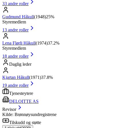
33
andre roller
Gudmund Håkull
(
1948
)
25%
Styremedlem
13
andre roller
Lena Flørli Håkull
(
1974
)
37.2%
Styremedlem
18
andre roller
Daglig leder
Kjartan Håkull
(
1971
)
37.8%
19
andre roller
Tjenesteytere
DELOITTE AS
Revisor
Kilde: Brønnøysundregistrene
Tilskudd og støtte