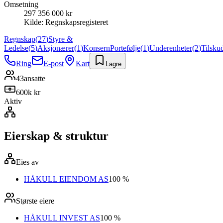
Omsetning
297 356 000 kr
Kilde:
Regnskapsregisteret
Regnskap
(
27
)
Styre &
Ledelse
(
5
)
Aksjonærer
(
1
)
Konsern
Portefølje
(
1
)
Underenheter
(
2
)
Tilsku
Ring
E-post
Kart
Lagre
43
ansatte
600k kr
Aktiv
Eierskap & struktur
Eies av
HÅKULL EIENDOM AS
100 %
Største eiere
HÅKULL INVEST AS
100 %