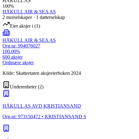
HÅKULL AS
100
%
HÅKULL AIR & SEA AS
2
morselskap
er
·
1
datterselskap
Eier aksjer i
(
1
)
HÅKULL AIR & SEA AS
Org.nr:
994076027
100.00
%
600
aksjer
Ordinære aksjer
Kilde: Skatteetaten aksjeeierboken 2024
Underenheter
(
2
)
HÅKULL AS AVD KRISTIANSAND
Org.nr:
973150472
• KRISTIANSAND S