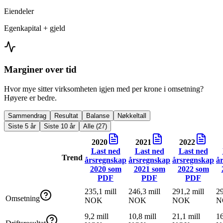
Eiendeler
Egenkapital + gjeld
Marginer over tid
Hvor mye sitter virksomheten igjen med per krone i omsetning?
Høyere er bedre.
Sammendrag
Resultat
Balanse
Nøkkeltall
Siste 5 år
Siste 10 år
Alle (27)
2020
2021
2022
Last ned
Last ned
Last ned
Trend
årsregnskap
årsregnskap
årsregnskap
å
2020
som
2021
som
2022
som
PDF
PDF
PDF
235,1 mill
246,3 mill
291,2 mill
29
Omsetning
NOK
NOK
NOK
N
9,2 mill
10,8 mill
21,1 mill
16