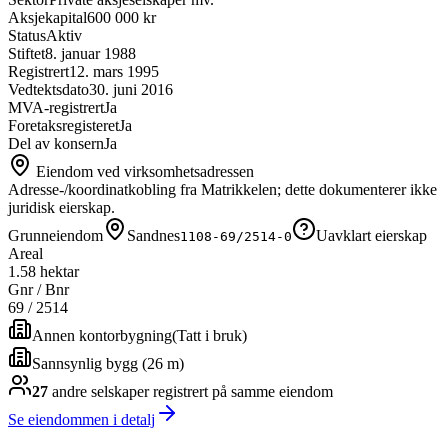
Aksjekapital
600 000 kr
Status
Aktiv
Stiftet
8. januar 1988
Registrert
12. mars 1995
Vedtektsdato
30. juni 2016
MVA-registrert
Ja
Foretaksregisteret
Ja
Del av konsern
Ja
Eiendom ved virksomhetsadressen
Adresse-/koordinatkobling fra Matrikkelen; dette dokumenterer ikke
juridisk eierskap.
Grunneiendom
Sandnes
Uavklart eierskap
1108-69/2514-0
Areal
1.58 hektar
Gnr / Bnr
69
/
2514
Annen kontorbygning
(
Tatt i bruk
)
Sannsynlig bygg (26 m)
27
andre selskap
er
registrert på samme eiendom
Se eiendommen i detalj