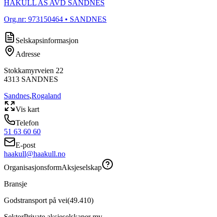
HÅKULL AS AVD SANDNES
Org.nr:
973150464
• SANDNES
Selskapsinformasjon
Adresse
Stokkamyrveien 22
4313
SANDNES
Sandnes
,
Rogaland
Vis kart
Telefon
51 63 60 60
E-post
haakull@haakull.no
Organisasjonsform
Aksjeselskap
Bransje
Godstransport på vei
(
49.410
)
Sektor
Private aksjeselskaper mv.