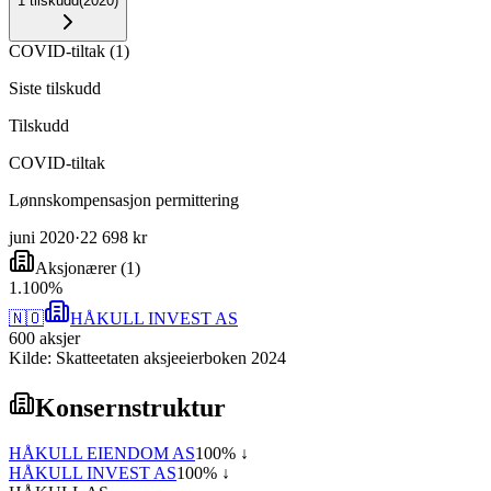
1
tilskudd
(
2020
)
COVID-tiltak
(
1
)
Siste tilskudd
Tilskudd
COVID-tiltak
Lønnskompensasjon permittering
juni 2020
·
22 698 kr
Aksjonærer
(
1
)
1
.
100
%
🇳🇴
HÅKULL INVEST AS
600
aksjer
Kilde: Skatteetaten aksjeeierboken 2024
Konsernstruktur
HÅKULL EIENDOM AS
100
% ↓
HÅKULL INVEST AS
100
% ↓