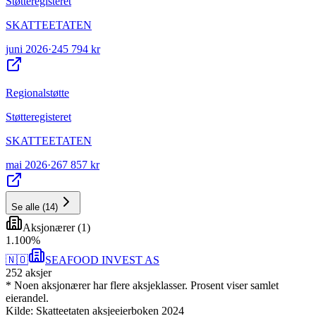
Støtteregisteret
SKATTEETATEN
juni 2026
·
245 794 kr
Regionalstøtte
Støtteregisteret
SKATTEETATEN
mai 2026
·
267 857 kr
Se alle
(
14
)
Aksjonærer
(
1
)
1
.
100
%
🇳🇴
SEAFOOD INVEST AS
252
aksjer
* Noen aksjonærer har flere aksjeklasser. Prosent viser samlet
eierandel.
Kilde: Skatteetaten aksjeeierboken 2024