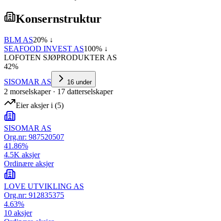
Konsernstruktur
BLM AS
20
% ↓
SEAFOOD INVEST AS
100
% ↓
LOFOTEN SJØPRODUKTER AS
42
%
SISOMAR AS
16
under
2
morselskap
er
·
17
datterselskap
er
Eier aksjer i
(
5
)
SISOMAR AS
Org.nr:
987520507
41.86
%
4.5K
aksjer
Ordinære aksjer
LOVE UTVIKLING AS
Org.nr:
912835375
4.63
%
10
aksjer