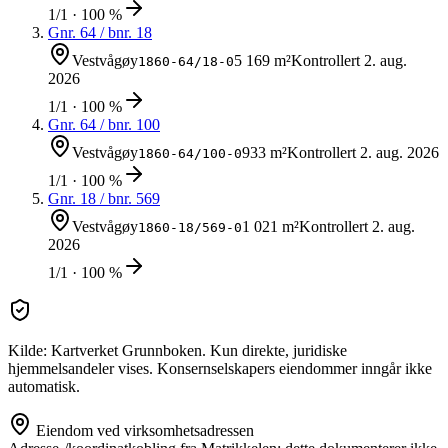
1/1 · 100 %
Gnr.
64
/ bnr.
18
Vestvågøy
5 169 m²
Kontrollert
2. aug.
1860-64/18-0
2026
1/1 · 100 %
Gnr.
64
/ bnr.
100
Vestvågøy
933 m²
Kontrollert
2. aug. 2026
1860-64/100-0
1/1 · 100 %
Gnr.
18
/ bnr.
569
Vestvågøy
1 021 m²
Kontrollert
2. aug.
1860-18/569-0
2026
1/1 · 100 %
Kilde: Kartverket Grunnboken. Kun direkte, juridiske
hjemmelsandeler vises. Konsernselskapers eiendommer inngår ikke
automatisk.
Eiendom ved virksomhetsadressen