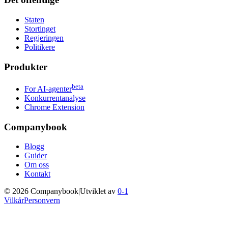
Staten
Stortinget
Regjeringen
Politikere
Produkter
beta
For AI-agenter
Konkurrentanalyse
Chrome Extension
Companybook
Blogg
Guider
Om oss
Kontakt
©
2026
Companybook
|
Utviklet av
0-1
Vilkår
Personvern