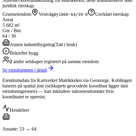
Adresse-/koordinatkobling fra Matrikkelen; dette dokumenterer ikke
juridisk eierskap.
Grunneiendom
Vestvågøy
Uavklart eierskap
1860-64/39-0
Areal
5 682 m²
Gnr / Bnr
64
/
39
Annen industribygning
(
Tatt i bruk
)
Bekreftet bygg
2
andre selskap
er
registrert på samme eiendom
Se eiendommen i detalj
Eiendomsdata fra Kartverket Matrikkelen via Geonorge. Koblingen
baseres på spatial join (selskapets geocodede koordinat ligger inni
eiendomsgrensen) — kan inkludere naboeiendommer hvis
koordinatet er upresist.
Hendelser
Ansatte: 53 → 64