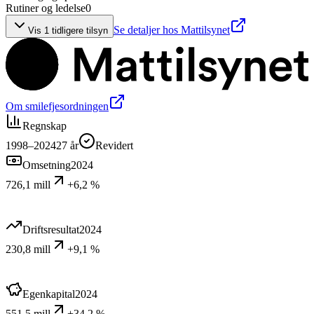
Rutiner og ledelse
0
Se detaljer hos Mattilsynet
Vis
1
tidligere tilsyn
Om smilefjesordningen
Regnskap
1998–2024
27
år
Revidert
Omsetning
2024
726,1 mill
+6,2 %
Driftsresultat
2024
230,8 mill
+9,1 %
Egenkapital
2024
551,5 mill
+34,2 %