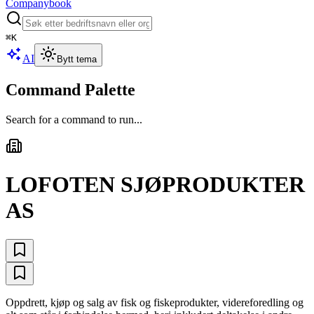
Companybook
⌘
K
AI
Bytt tema
Command Palette
Search for a command to run...
LOFOTEN SJØPRODUKTER
AS
Oppdrett, kjøp og salg av fisk og fiskeprodukter, videreforedling og