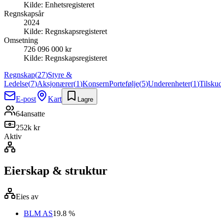
Kilde:
Enhetsregisteret
Regnskapsår
2024
Kilde:
Regnskapsregisteret
Omsetning
726 096 000 kr
Kilde:
Regnskapsregisteret
Regnskap
(
27
)
Styre &
Ledelse
(
7
)
Aksjonærer
(
1
)
Konsern
Portefølje
(
5
)
Underenheter
(
1
)
Tilsku
E-post
Kart
Lagre
64
ansatte
252k kr
Aktiv
Eierskap & struktur
Eies av
BLM AS
19.8 %