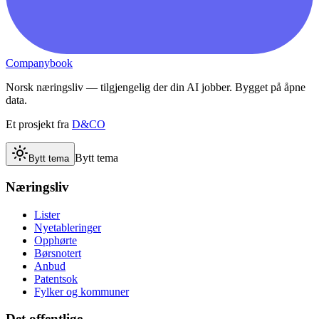
Companybook
Norsk næringsliv — tilgjengelig der din AI jobber. Bygget på åpne
data.
Et prosjekt fra
D&CO
Bytt tema
Bytt tema
Næringsliv
Lister
Nyetableringer
Opphørte
Børsnotert
Anbud
Patentsok
Fylker og kommuner
Det offentlige