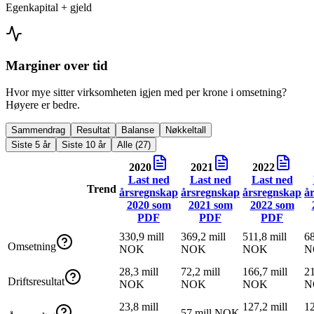
Egenkapital + gjeld
Marginer over tid
Hvor mye sitter virksomheten igjen med per krone i omsetning?
Høyere er bedre.
Sammendrag
Resultat
Balanse
Nøkkeltall
Siste 5 år
Siste 10 år
Alle (27)
2020
2021
2022
Last ned
Last ned
Last ned
Trend
årsregnskap
årsregnskap
årsregnskap
å
2020
som
2021
som
2022
som
PDF
PDF
PDF
330,9 mill
369,2 mill
511,8 mill
68
Omsetning
NOK
NOK
NOK
N
28,3 mill
72,2 mill
166,7 mill
21
Driftsresultat
NOK
NOK
NOK
N
23,8 mill
127,2 mill
12
57 mill NOK