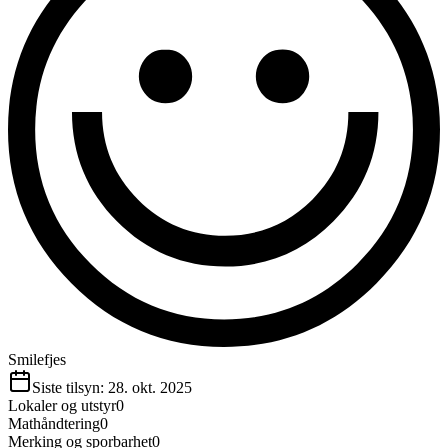
Smilefjes
Siste tilsyn:
28. okt. 2025
Lokaler og utstyr
0
Mathåndtering
0
Merking og sporbarhet
0