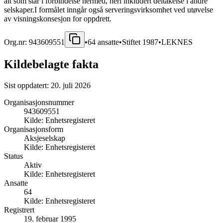
alt som står i forbindelse hermed, heri inkludert deltakelse i andre
selskaper.I formålet inngår også serveringsvirksomhet ved utøvelse
av visningskonsesjon for oppdrett.
Org.nr:
943609551
•
64
ansatte
•
Stiftet
1987
•
LEKNES
Kildebelagte fakta
Sist oppdatert:
20. juli 2026
Organisasjonsnummer
943609551
Kilde:
Enhetsregisteret
Organisasjonsform
Aksjeselskap
Kilde:
Enhetsregisteret
Status
Aktiv
Kilde:
Enhetsregisteret
Ansatte
64
Kilde:
Enhetsregisteret
Registrert
19. februar 1995