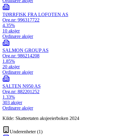
Ordinære aksjer
TØRRFISK FRA LOFOTEN AS
Org.nr:
996317722
4.35
%
10
aksjer
Ordinære aksjer
SALMON GROUP AS
Org.nr:
986214208
1.85
%
20
aksjer
Ordinære aksjer
SALTEN N950 AS
Org.nr:
882201252
1.33
%
303
aksjer
Ordinære aksjer
Kilde: Skatteetaten aksjeeierboken 2024
Underenheter
(
1
)