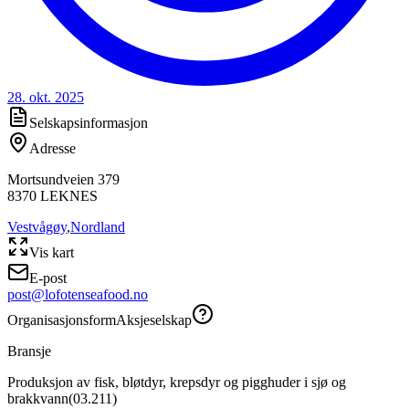
28. okt. 2025
Selskapsinformasjon
Adresse
Mortsundveien 379
8370
LEKNES
Vestvågøy
,
Nordland
Vis kart
E-post
post@lofotenseafood.no
Organisasjonsform
Aksjeselskap
Bransje
Produksjon av fisk, bløtdyr, krepsdyr og pigghuder i sjø og
brakkvann
(
03.211
)