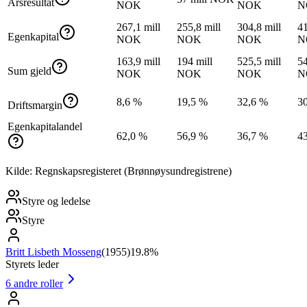
Årsresultat
NOK
NOK
N
267,1 mill
255,8 mill
304,8 mill
41
Egenkapital
NOK
NOK
NOK
N
163,9 mill
194 mill
525,5 mill
54
Sum gjeld
NOK
NOK
NOK
N
8,6 %
19,5 %
32,6 %
3
Driftsmargin
Egenkapitalandel
62,0 %
56,9 %
36,7 %
4
Kilde: Regnskapsregisteret (Brønnøysundregistrene)
Styre og ledelse
Styre
Britt Lisbeth Mosseng
(
1955
)
19.8%
Styrets leder
6
andre roller