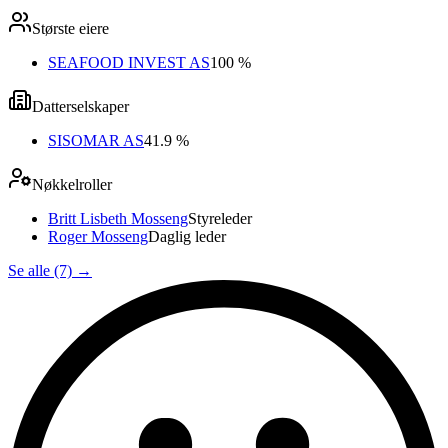
Største eiere
SEAFOOD INVEST AS
100 %
Datterselskaper
SISOMAR AS
41.9 %
Nøkkelroller
Britt Lisbeth Mosseng
Styreleder
Roger Mosseng
Daglig leder
Se alle (7)
→