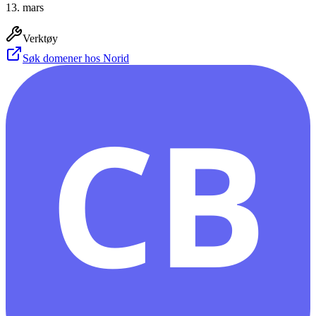
13. mars
Verktøy
Søk domener hos Norid
CB