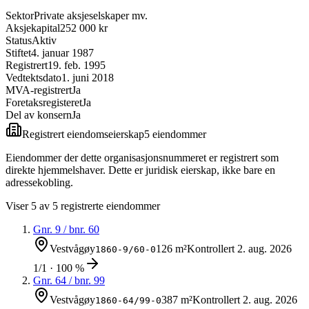
Sektor
Private aksjeselskaper mv.
Aksjekapital
252 000 kr
Status
Aktiv
Stiftet
4. januar 1987
Registrert
19. feb. 1995
Vedtektsdato
1. juni 2018
MVA-registrert
Ja
Foretaksregisteret
Ja
Del av konsern
Ja
Registrert eiendomseierskap
5
eiendom
mer
Eiendommer der dette organisasjonsnummeret er registrert som
direkte hjemmelshaver. Dette er juridisk eierskap, ikke bare en
adressekobling.
Viser
5
av
5
registrerte eiendommer
Gnr.
9
/ bnr.
60
Vestvågøy
126 m²
Kontrollert
2. aug. 2026
1860-9/60-0
1/1 · 100 %
Gnr.
64
/ bnr.
99
Vestvågøy
387 m²
Kontrollert
2. aug. 2026
1860-64/99-0