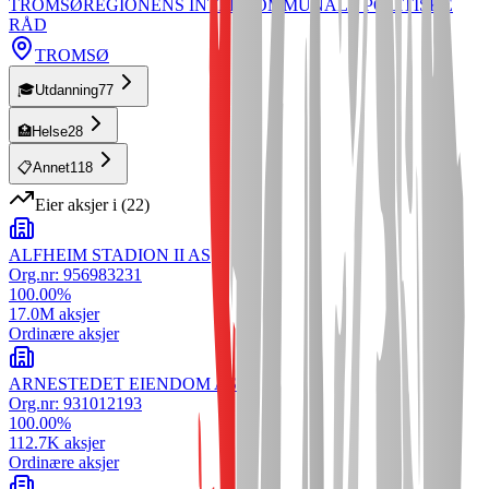
TROMSØREGIONENS INTERKOMMUNALE POLITISKE
RÅD
TROMSØ
🎓
Utdanning
77
🏥
Helse
28
📋
Annet
118
Eier aksjer i
(
22
)
ALFHEIM STADION II AS
Org.nr:
956983231
100.00
%
17.0M
aksjer
Ordinære aksjer
ARNESTEDET EIENDOM AS
Org.nr:
931012193
100.00
%
112.7K
aksjer
Ordinære aksjer