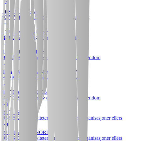
10XTROMSØ AS
937079370
•
Guide- og reiseledervirksomhet
12TRENT SONPRASIT
838109632
•
Rengjøring av bygninger
1331 EIENDOM AS
933403882
•
Utleie av egen eller leid fast eiendom
1991 TAAR NÁÁN AMYEEN-KWÉ
822981992
•
Andre post- og budtjenester
1ST DAAW RØGEBERG
927707888
•
Utleie av egen eller leid fast eiendom
22Q11NORGE
985267235
•
Aktiviteter i andre medlemsorganisasjoner ellers
22Q11NORGE NORD
936652093
•
Aktiviteter i andre medlemsorganisasjoner ellers