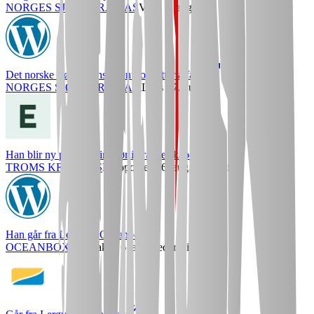
NORGES SJØMATRÅD AS
VG
· 7. aug.
Det norske sjømatkonsument fortsetter å falle
NORGES SJØMATRÅD AS
iLaks
· 7. aug.
Han blir ny prosjektdirektør i kraftselskapet
TROMS KRAFT AS
Europower
· 6. aug.
Lederskifte
Han går fra Lerøy til Oceanbox
OCEANBOX AS
iLaks
· 6. aug.
Lederskifte