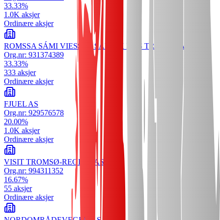
33.33
%
1.0K
aksjer
Ordinære aksjer
ROMSSA SÁMI VIESSU - SAMISK HUS TROMSØ AS
Org.nr:
931374389
33.33
%
333
aksjer
Ordinære aksjer
FJUEL AS
Org.nr:
929576578
20.00
%
1.0K
aksjer
Ordinære aksjer
VISIT TROMSØ-REGION AS
Org.nr:
994311352
16.67
%
55
aksjer
Ordinære aksjer
NORDOMRÅDEVEGEN AS