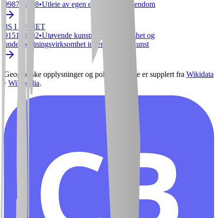
998735068
•
Utleie av egen eller leid fast eiendom
3S I ERMET
915129102
•
Utøvende kunstnerisk virksomhet og
underholdningsvirksomhet innenfor scenekunst
Geografiske opplysninger og politisk ledelse er supplert fra
Wikidata
·
Wikipedia
.
CB