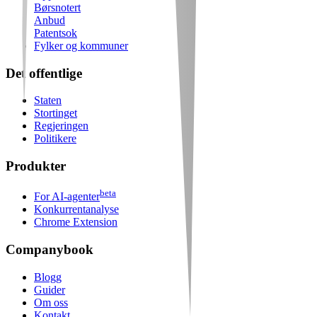
Børsnotert
Anbud
Patentsok
Fylker og kommuner
Det offentlige
Staten
Stortinget
Regjeringen
Politikere
Produkter
beta
For AI-agenter
Konkurrentanalyse
Chrome Extension
Companybook
Blogg
Guider
Om oss
Kontakt