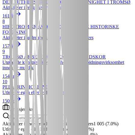
DEN LUTHERSK-LÆSTADIANSKE MENIGHET I TROMSØ
Aktiviteter i religiøse organisasjoner
161 år
8
HIFO TROMSØ, AVD. AV DEN NORSKE HISTORISKE
FORENING
Aktiviteter i andre medlemsorganisasjoner ellers
157 år
9
TROMSØ ARBEIDERFORENINGS MANDSKOR
Utøvende kunstnerisk virksomhet og underholdningsvirksomhet
innenfor musikk
154 år
10
PELLERIN HOLDING AS
Utleie av egen eller leid fast eiendom
150 år
Bransjemiks
Aktiviteter i andre medlemsorganisasjoner ellers
1 005
(
7.0
%)
Utleie av egen eller leid fast eiendom
944
(
6.5
%)
Aktiviteter i borettslag og boligsameier
923
(
6.4
%)