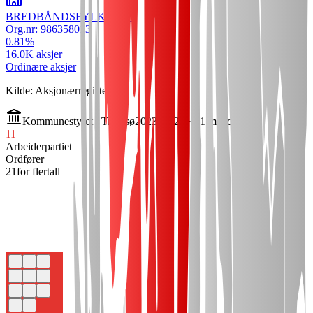
BREDBÅNDSFYLKET AS
Org.nr:
986358013
0.81
%
16.0K
aksjer
Ordinære aksjer
Kilde: Aksjonærregisteret
Kommunestyret i
Tromsø
2023–2027 ·
41
mandater
11
Arbeiderpartiet
Ordfører
21
for flertall