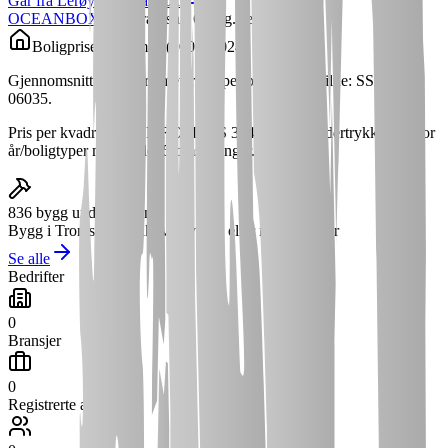
Går fra Lerøy til Oceanbox
OCEANBOX AS
IntraFish
· 6. aug.
Lederskifte
Boligpriser i
Tromsø
(
2002
–
2024
)
Gjennomsnittlig kvadratmeterpris per boligtype. Kilde: SSB tabell
06035.
Pris per kvadratmeter P-ROM (NS 3940). SSB undertrykker tall for
år/boligtyper med under 5 omsetninger.
836
bygg under endring
Bygg i
Tromsø
med aktive bygge- eller rivetillatelser
Se alle
Bedrifter
0
Bransjer
0
Registrerte ansatte