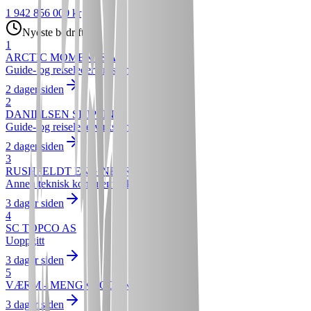
1 942 856 000 kr
Nyeste bedrifter
1
ARCTIC MOMENTS AS
Guide- og reiseledervirksomhet
2 dager siden
2
DANIELSEN SKIPPING
Guide- og reiseledervirksomhet
2 dager siden
3
RUSHFELDT ENGINEERING AS
Annen teknisk konsulentvirksomhet
3 dager siden
4
SC TOPCO AS
Uoppgitt
3 dager siden
5
VÆRM - MENGKROGEN
3 dager siden