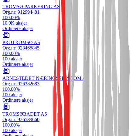
TROMSØ PARKERING AS
Org.nr:
912994481
100.00
%
10.0K
aksjer
Ordinære aksjer
PROTROMSØ AS
Org.nr:
928465845
100.00
%
100
aksjer
Ordinære aksjer
ARNESTEDET NÆRINGSEIENDOM AS
Org.nr:
926382683
100.00
%
100
aksjer
Ordinære aksjer
TROMSØBADET AS
Org.nr:
926589660
100.00
%
100
aksjer
Ordinære aksjer