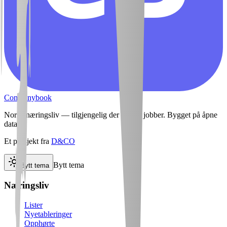
Companybook
Norsk næringsliv — tilgjengelig der din AI jobber. Bygget på åpne
data.
Et prosjekt fra
D&CO
Bytt tema
Bytt tema
Næringsliv
Lister
Nyetableringer
Opphørte