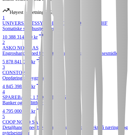
Høyest omsetning 2024
1
UNIVERSITETSSYKEHUSET NORD-NORGE HF
Somatiske sykehustjenester
10 388 314 000 kr
2
ASKO NORD AS
Engroshandel med bredt utvalg av nærings- og nytelsesmidler
5 878 841 000 kr
3
CONSTO AS
Oppføring av bygninger
4 845 398 000 kr
4
SPAREBANK 1 NORD-NORGE
Banker og kredittforetak
4 795 000 000 kr
5
COOP NORD SA
Detaljhandel med bredt vareutvalg med hovedvekt på nærings- og
nytelsesmidler