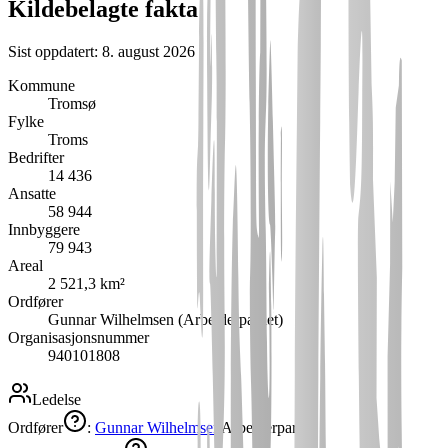
Kildebelagte fakta
Sist oppdatert:
8. august 2026
Kommune
Tromsø
Fylke
Troms
Bedrifter
14 436
Ansatte
58 944
Innbyggere
79 943
Areal
2 521,3 km²
Ordfører
Gunnar Wilhelmsen (Arbeiderpartiet)
Organisasjonsnummer
940101808
Ledelse
Ordfører
:
Gunnar Wilhelmsen
Arbeiderpartiet