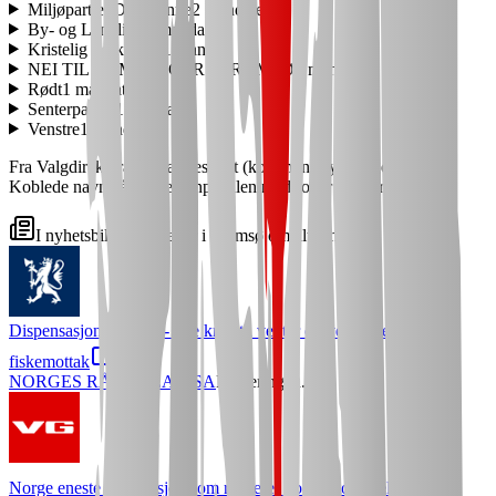
Miljøpartiet De Grønne
2
mandater
By- og Landlista
1
mandat
Kristelig Folkeparti
1
mandat
NEI TIL BOMPENGER I TROMSØ
1
mandat
Rødt
1
mandat
Senterpartiet
1
mandat
Venstre
1
mandat
Fra Valgdirektoratets valgresultat (kommunestyrevalget 2023).
Koblede navn går til personprofilen med roller og eierskap.
I nyhetsbildet
Selskaper i
Tromsø
omtalt i media
Dispensasjonsadgang - nye krav til vekter og veiesystemer ved
fiskemottak
NORGES RÅFISKLAG SA
Regjeringen.no
· 7. aug.
Norge eneste laksenasjon som risikerer dobbel tollsmell