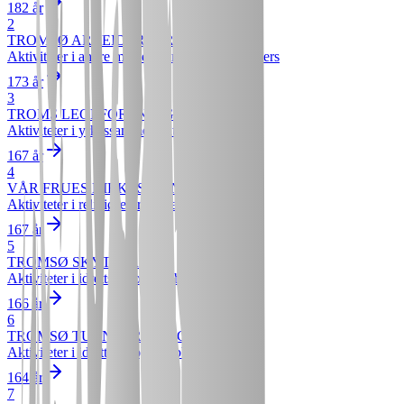
182 år
2
TROMSØ ARBEIDERFORENING
Aktiviteter i andre medlemsorganisasjoner ellers
173 år
3
TROMS LEGEFORENING
Aktiviteter i yrkessammenslutninger
167 år
4
VÅR FRUES KIRKES MENIGHET
Aktiviteter i religiøse organisasjoner
167 år
5
TROMSØ SKYTTERLAG
Aktiviteter i idrettslag og -klubber
166 år
6
TROMSØ TURNFORENING
Aktiviteter i idrettslag og -klubber
164 år
7