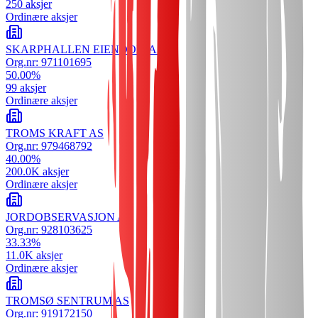
250
aksjer
Ordinære aksjer
SKARPHALLEN EIENDOM AS
Org.nr:
971101695
50.00
%
99
aksjer
Ordinære aksjer
TROMS KRAFT AS
Org.nr:
979468792
40.00
%
200.0K
aksjer
Ordinære aksjer
JORDOBSERVASJON AS
Org.nr:
928103625
33.33
%
11.0K
aksjer
Ordinære aksjer
TROMSØ SENTRUM AS
Org.nr:
919172150