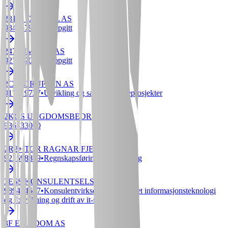
231M CAPITAL AS
934267923
•
Uoppgitt
247 INVESTS AS
927207052
•
Uoppgitt
2CW GRUPPEN AS
917619727
•
Utvikling og salg av byggeprosjekter
2KOS UNGDOMSBEDRIFT
936333060
2R2+ TOR RAGNAR FJELDSTAD
922598819
•
Regnskapsføring og bokføring
3ESS KONSULENTSELSKAP AS
989434667
•
Konsulentvirksomhet tilknyttet informasjonsteknologi
og forvaltning og drift av it-systemer
3F EIENDOM AS