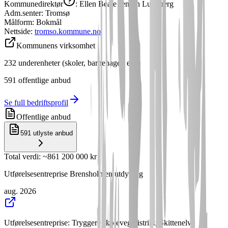
Kommunedirektør
:
Ellen Beate Jensen Lundberg
Adm.senter:
Tromsø
Målform:
Bokmål
Nettside:
tromso.kommune.no
Kommunens virksomhet
232
underenheter (skoler, barnehager, etc.)
591
offentlige anbud
Se full bedriftsprofil
Offentlige anbud
591
utlyste anbud
Total verdi
: ~
861 200 000 kr
Utførelsesentreprise Brensholmen utdyping
aug. 2026
Utførelsesentreprise: Tryggere skoleveg distrikt, Skittenelv