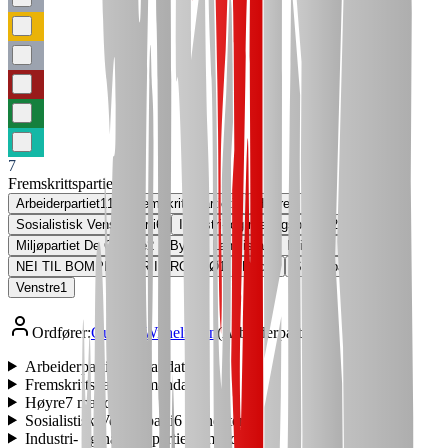
7
Fremskrittspartiet
Arbeiderpartiet
11
Fremskrittspartiet
7
Høyre
7
Sosialistisk Venstreparti
6
Industri- og næringspartiet
2
Miljøpartiet De Grønne
2
By- og Landlista
1
Kristelig Folkeparti
1
NEI TIL BOMPENGER I TROMSØ
1
Rødt
1
Senterpartiet
1
Venstre
1
Ordfører:
Gunnar Wilhelmsen
(
Arbeiderpartiet
)
Arbeiderpartiet
11
mandater
Fremskrittspartiet
7
mandater
Høyre
7
mandater
Sosialistisk Venstreparti
6
mandater
Industri- og næringspartiet
2
mandater