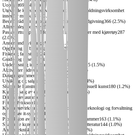
Uoppgitt
699
(
4.8
%)
Utøvende kunstnerisk virksomhet og underholdningsvirksomhet
innenfor musikk
473
(
3.3
%)
Bedriftsrådgivning og annen administrativ rådgivning
366
(
2.5
%)
Allmennlegetjenester
359
(
2.5
%)
Passasjertransport på forespørsel utført av fører med kjøretøy
287
(
2.0
%)
Annen undervisning ellers
253
(
1.8
%)
Oppføring av bygninger
243
(
1.7
%)
Fiske og fangst i sjø
243
(
1.7
%)
Guide- og reiseledervirksomhet
224
(
1.6
%)
Undervisning innenfor idrett og rekreasjon
215
(
1.5
%)
Aktiviteter i idrettslag og -klubber
203
(
1.4
%)
Dataprogrammeringstjenester
201
(
1.4
%)
Utvikling og salg av byggeprosjekter
197
(
1.4
%)
Skapende kunstnerisk virksomhet innenfor visuell kunst
180
(
1.2
%)
Kjøp og salg av egen fast eiendom
173
(
1.2
%)
Drift av restauranter
170
(
1.2
%)
Fotografvirksomhet
164
(
1.1
%)
Konsulentvirksomhet tilknyttet informasjonsteknologi og forvaltning
og drift av it-systemer
164
(
1.1
%)
Produksjon av film, video og fjernsynsprogrammer
163
(
1.1
%)
Skapende kunstnerisk virksomhet innenfor litteratur
144
(
1.0
%)
Annen teknisk konsulentvirksomhet
140
(
1.0
%)