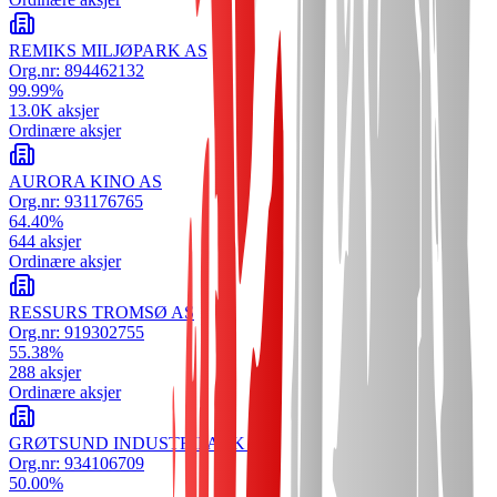
REMIKS MILJØPARK AS
Org.nr:
894462132
99.99
%
13.0K
aksjer
Ordinære aksjer
AURORA KINO AS
Org.nr:
931176765
64.40
%
644
aksjer
Ordinære aksjer
RESSURS TROMSØ AS
Org.nr:
919302755
55.38
%
288
aksjer
Ordinære aksjer
GRØTSUND INDUSTRIPARK AS
Org.nr:
934106709
50.00
%