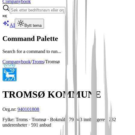
Companybook
⌘
K
AI
Bytt tema
Command Palette
Search for a command to run...
Companybook
/
Troms
/
Tromsø
TROMSØ KOMMUNE
Org.nr:
940101808
Fylke
:
Troms
· Tromsø
· Bokmål
· 79 943 innbyggere
· 232
underenheter
· 591 anbud