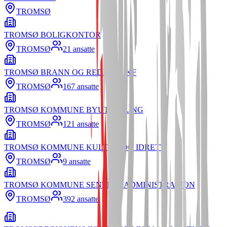
TROMSØ
TROMSØ BOLIGKONTOR
TROMSØ
21
ansatte
TROMSØ BRANN OG REDNING KF
TROMSØ
167
ansatte
TROMSØ KOMMUNE BYUTVIKLING
TROMSØ
121
ansatte
TROMSØ KOMMUNE KULTUR OG IDRETT
TROMSØ
9
ansatte
TROMSØ KOMMUNE SENTRALADMINISTRASJON
TROMSØ
392
ansatte