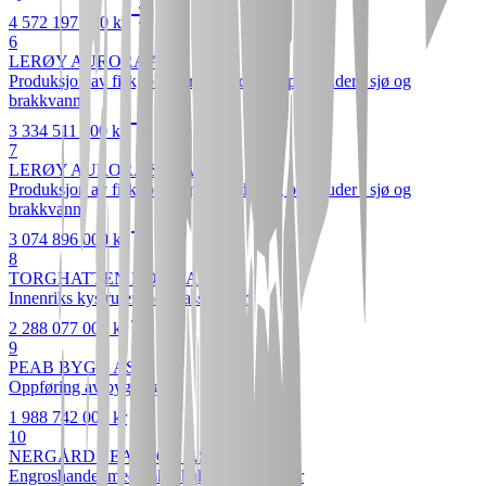
4 572 197 000 kr
6
LERØY AURORA AS
Produksjon av fisk, bløtdyr, krepsdyr og pigghuder i sjø og
brakkvann
3 334 511 000 kr
7
LERØY AURORA SJØ AS
Produksjon av fisk, bløtdyr, krepsdyr og pigghuder i sjø og
brakkvann
3 074 896 000 kr
8
TORGHATTEN NORD AS
Innenriks kystruter med passasjerer
2 288 077 000 kr
9
PEAB BYGG AS
Oppføring av bygninger
1 988 742 000 kr
10
NERGÅRD SEAFOOD AS
Engroshandel med fisk, skalldyr og bløtdyr