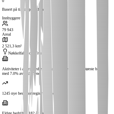
0
Basert på tilgjengelig data
Innbyggere
79 943
Areal
2 521,3 km²
Nøkkelfakta om
Tromsø
Aktiviteter i andre medlemsorganisasjoner ellers er største bransje
med 7.0% av bedriftene
1245 nye bedrifter registrert siste år
Eldste bedrift er 182 år gammel