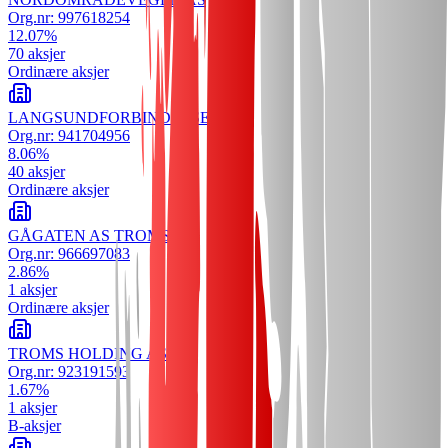
Org.nr:
997618254
12.07
%
70
aksjer
Ordinære aksjer
LANGSUNDFORBINDELSEN AS
Org.nr:
941704956
8.06
%
40
aksjer
Ordinære aksjer
GÅGATEN AS TROMSØ
Org.nr:
966697083
2.86
%
1
aksjer
Ordinære aksjer
TROMS HOLDING AS
Org.nr:
923191593
1.67
%
1
aksjer
B-aksjer