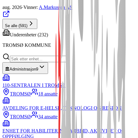
aug. 2026
·
Vinner
:
A.Markussen AS
Se alle
(
591
)
Underenheter (
232
)
TROMSØ KOMMUNE
🏛️
Administrasjon
9
110-SENTRALEN I TROMSØ
TROMSØ
18
ansatte
AVDELING FOR E-HELSE, TEKNOLOGI OG RESPONS
TROMSØ
34
ansatte
ENHET FOR HABILITERING, ARBEID, AKTIVITET OG
OPPFØLGING