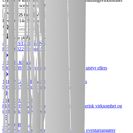
Utøvende kunstnerisk virksomhet og underholdningsvirksomhet
innenfor scenekunst
139
(
1.0
%)
Vis
25
flere
Vis alle (
409
gjenstående)
Bedrifter
14436
totalt
@ BRUSTAD-HANSSEN FOTO
825986022
•
Fotografvirksomhet
1-3 MILJØ AS
930466093
•
Engroshandel med maskiner og utstyr ellers
101 BYGGESERVICE Tomas Tamasauskas
996817873
•
Dataprogrammeringstjenester
10TH MUSIC DA
818707282
•
Andre tjenester tilknyttet kunstnerisk virksomhet og
underholdningsvirksomhet
10XNORTH AS
997549546
•
Aktiviteter utført av utflukts- og eventarrangører