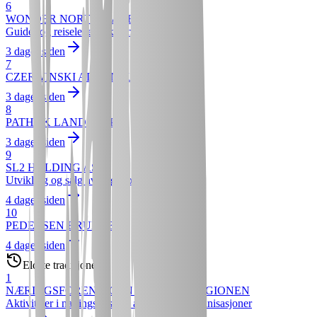
6
WONDER NORTH L'ABEE-LUND
Guide- og reiseledervirksomhet
3 dager siden
7
CZERWINSKI ADVENTURE GEAR
3 dager siden
8
PATHAK LANDSKAP
3 dager siden
9
SL2 HOLDING AS
Utvikling og salg av byggeprosjekter
4 dager siden
10
PEDERSEN BRUKTBIL
4 dager siden
Eldste tradisjoner
1
NÆRINGSFORENINGEN I TROMSØREGIONEN
Aktiviteter i næringslivs- og arbeidsgiverorganisasjoner