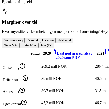
Egenkapital + gjeld
Marginer over tid
Hvor mye sitter virksomheten igjen med per krone i omsetning? Høyer
Sammendrag
Resultat
Balanse
Nøkkeltall
Siste 5 år
Siste 10 år
Alle (27)
2020
Last ned årsregnskap
2021
Trend
2020
som PDF
269,2 mill NOK
286,4 m
Omsetning
39 mill NOK
40,6 mi
Driftsresultat
30,7 mill NOK
31,5 mi
Årsresultat
45,2 mill NOK
46,7 mi
Egenkapital