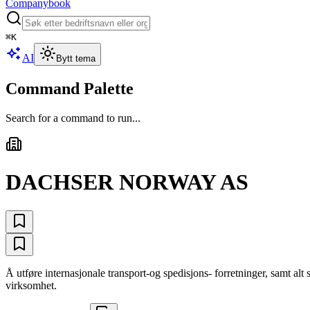
Companybook
⌘
K
AI
Bytt tema
Command Palette
Search for a command to run...
DACHSER NORWAY AS
Å utføre internasjonale transport-og spedisjons- forretninger, samt al
virksomhet.