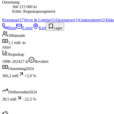
Omsetning
366 215 000 kr
Kilde:
Regnskapsregisteret
Regnskap
(
27
)
Styre & Ledelse
(
5
)
Aksjonærer
(
1
)
Underenheter
(
2
)
Tilsk
Ring
E-post
Kart
Lagre
106
ansatte
1,1 mill. kr
Aktiv
Regnskap
1998–2024
27
år
Revidert
Omsetning
2024
366,2 mill
+2,0 %
Driftsresultat
2024
38,5 mill
−22,5 %