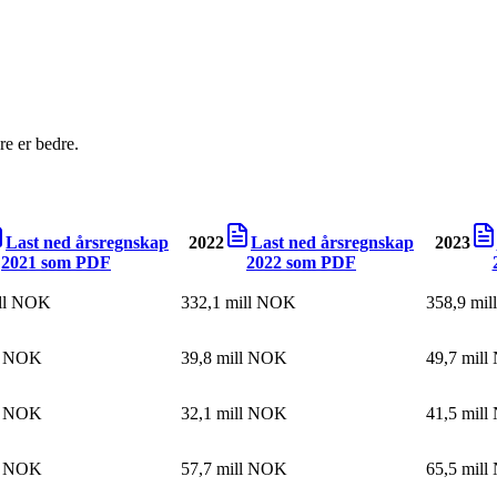
e er bedre.
Last ned årsregnskap
2022
Last ned årsregnskap
2023
2021
som PDF
2022
som PDF
ill NOK
332,1 mill NOK
358,9 mi
ll NOK
39,8 mill NOK
49,7 mil
ll NOK
32,1 mill NOK
41,5 mil
ll NOK
57,7 mill NOK
65,5 mil