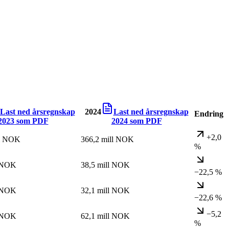
Last ned årsregnskap
2024
Last ned årsregnskap
Endring
2023
som PDF
2024
som PDF
+2,0
ll NOK
366,2 mill NOK
%
l NOK
38,5 mill NOK
−22,5 %
l NOK
32,1 mill NOK
−22,6 %
−5,2
l NOK
62,1 mill NOK
%