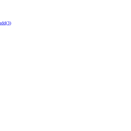
udd
(
3
)