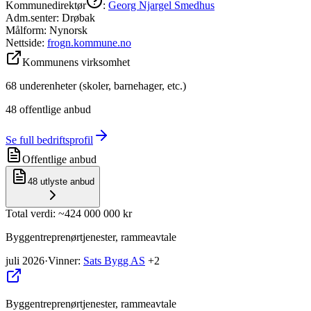
Kommunedirektør
:
Georg Njargel Smedhus
Adm.senter:
Drøbak
Målform:
Nynorsk
Nettside:
frogn.kommune.no
Kommunens virksomhet
68
underenheter (skoler, barnehager, etc.)
48
offentlige anbud
Se full bedriftsprofil
Offentlige anbud
48
utlyste anbud
Total verdi
: ~
424 000 000 kr
Byggentreprenørtjenester, rammeavtale
juli 2026
·
Vinner
:
Sats Bygg AS
+2
Byggentreprenørtjenester, rammeavtale