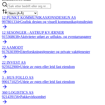
12 PUNKT KOMMUNIKASJONSDESIGN AS
997801334
•
Grafisk design og visuell kommunikasjonsdesign
12 SESONGER - ASTRUP KVÆRNER
915368638
•
Aktiviteter utført av utflukts- og eventarrangører
22 AAMODT
917630399
•
Etterforskningstjenester og private vakttjenester
22 INVEST AS
925922900
•
Utleie av egen eller leid fast eiendom
3 - HUS FOLLO AS
990171025
•
Utleie av egen eller leid fast eiendom
360 LOGISTICS AS
921439156
•
Pakkevirksomhet