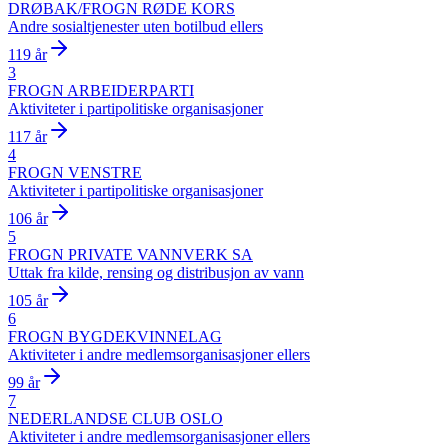
DRØBAK/FROGN RØDE KORS
Andre sosialtjenester uten botilbud ellers
119 år
3
FROGN ARBEIDERPARTI
Aktiviteter i partipolitiske organisasjoner
117 år
4
FROGN VENSTRE
Aktiviteter i partipolitiske organisasjoner
106 år
5
FROGN PRIVATE VANNVERK SA
Uttak fra kilde, rensing og distribusjon av vann
105 år
6
FROGN BYGDEKVINNELAG
Aktiviteter i andre medlemsorganisasjoner ellers
99 år
7
NEDERLANDSE CLUB OSLO
Aktiviteter i andre medlemsorganisasjoner ellers