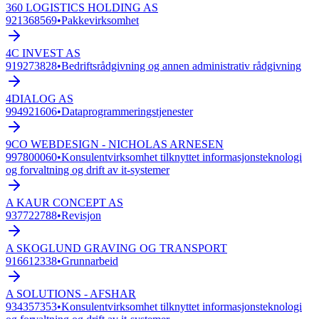
360 LOGISTICS HOLDING AS
921368569
•
Pakkevirksomhet
4C INVEST AS
919273828
•
Bedriftsrådgivning og annen administrativ rådgivning
4DIALOG AS
994921606
•
Dataprogrammeringstjenester
9CO WEBDESIGN - NICHOLAS ARNESEN
997800060
•
Konsulentvirksomhet tilknyttet informasjonsteknologi
og forvaltning og drift av it-systemer
A KAUR CONCEPT AS
937722788
•
Revisjon
A SKOGLUND GRAVING OG TRANSPORT
916612338
•
Grunnarbeid
A SOLUTIONS - AFSHAR
934357353
•
Konsulentvirksomhet tilknyttet informasjonsteknologi