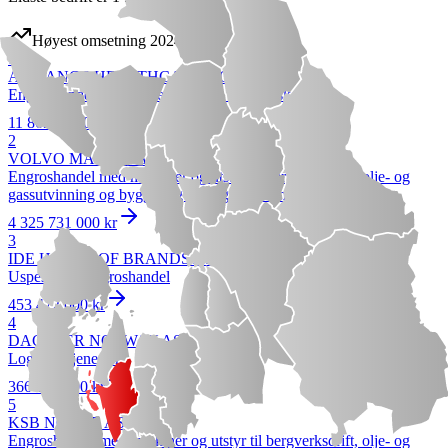
Høyest omsetning 2024
1
ALLIANCE HEALTHCARE NORGE AS
Engroshandel med apotekvarer og medisinske varer
11 863 637 000 kr
2
VOLVO MASKIN AS
Engroshandel med maskiner og utstyr til bergverksdrift, olje- og
gassutvinning og bygge- og anleggsvirksomhet
4 325 731 000 kr
3
IDE HOUSE OF BRANDS AS
Uspesifisert engroshandel
453 472 000 kr
4
DACHSER NORWAY AS
Logistikktjenester
366 215 000 kr
5
KSB NORGE AS
Engroshandel med maskiner og utstyr til bergverksdrift, olje- og