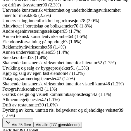
og drift av it-systemer
90
(
2.3
%)
Utøvende kunstnerisk virksomhet og underholdningsvirksomhet
innenfor musikk
86
(
2.2
%)
Undervisning innenfor idrett og rekreasjon
78
(
2.0
%)
Aktiviteter i borettslag og boligsameier
70
(
1.8
%)
Andre egeninvesteringsselskaper
65
(
1.7
%)
Annen teknisk konsulentvirksomhet
64
(
1.6
%)
Eiendomsforvaltning på oppdrag
63
(
1.6
%)
Reklamebyråvirksomhet
56
(
1.4
%)
Annen undervisning ellers
55
(
1.4
%)
Snekkerarbeid
53
(
1.4
%)
Skapende kunstnerisk virksomhet innenfor litteratur
52
(
1.3
%)
Utvikling og salg av byggeprosjekter
51
(
1.3
%)
Kjøp og salg av egen fast eiendom
47
(
1.2
%)
Dataprogrammeringstjenester
47
(
1.2
%)
Skapende kunstnerisk virksomhet innenfor visuell kunst
46
(
1.2
%)
Fotografvirksomhet
43
(
1.1
%)
Grafisk design og visuell kommunikasjonsdesign
42
(
1.1
%)
Allmennlegetjenester
42
(
1.1
%)
Drift av restauranter
39
(
1.0
%)
Dyrking av korn, unntatt ris, belgvekster og oljeholdige vekster
39
(
1.0
%)
Vis
25
flere
Vis alle (
277
gjenstående)
Bedrifter
3913
totalt