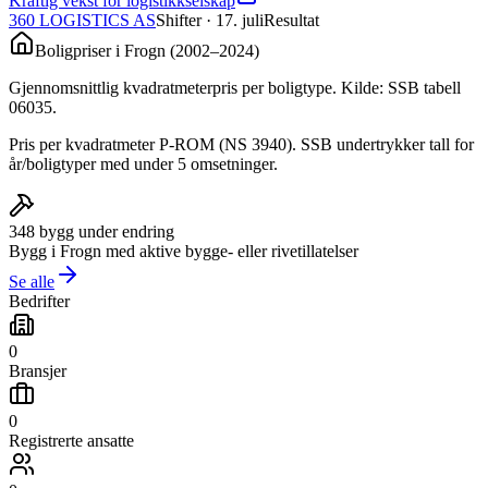
Kraftig vekst for logistikkselskap
360 LOGISTICS AS
Shifter
· 17. juli
Resultat
Boligpriser i
Frogn
(
2002
–
2024
)
Gjennomsnittlig kvadratmeterpris per boligtype. Kilde: SSB tabell
06035.
Pris per kvadratmeter P-ROM (NS 3940). SSB undertrykker tall for
år/boligtyper med under 5 omsetninger.
348
bygg under endring
Bygg i
Frogn
med aktive bygge- eller rivetillatelser
Se alle
Bedrifter
0
Bransjer
0
Registrerte ansatte