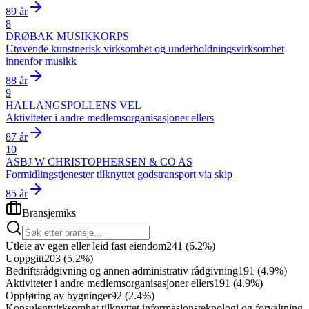
89 år
8
DRØBAK MUSIKKORPS
Utøvende kunstnerisk virksomhet og underholdningsvirksomhet
innenfor musikk
88 år
9
HALLANGSPOLLENS VEL
Aktiviteter i andre medlemsorganisasjoner ellers
87 år
10
ASBJ W CHRISTOPHERSEN & CO AS
Formidlingstjenester tilknyttet godstransport via skip
85 år
Bransjemiks
Utleie av egen eller leid fast eiendom
241
(
6.2
%)
Uoppgitt
203
(
5.2
%)
Bedriftsrådgivning og annen administrativ rådgivning
191
(
4.9
%)
Aktiviteter i andre medlemsorganisasjoner ellers
191
(
4.9
%)
Oppføring av bygninger
92
(
2.4
%)
Konsulentvirksomhet tilknyttet informasjonsteknologi og forvaltning