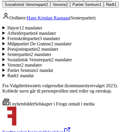
Sosialistisk Venstreparti
2
Venstre
2
Partiet Sentrum
1
Rødt
1
Ordfører:
Hans Kristian Raanaas
(
Senterpartiet
)
Høyre
12
mandater
Arbeiderpartiet
4
mandater
Fremskrittspartiet
3
mandater
Miljøpartiet De Grønne
2
mandater
Pensjonistpartiet
2
mandater
Senterpartiet
2
mandater
Sosialistisk Venstreparti
2
mandater
Venstre
2
mandater
Partiet Sentrum
1
mandat
Rødt
1
mandat
Fra Valgdirektoratets valgresultat (kommunestyrevalget 2023).
Koblede navn går til personprofilen med roller og eierskap.
I nyhetsbildet
Selskaper i
Frogn
omtalt i media