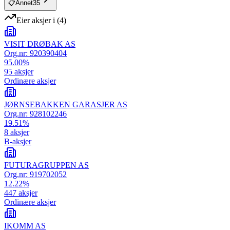
📋
Annet
35
Eier aksjer i
(
4
)
VISIT DRØBAK AS
Org.nr:
920390404
95.00
%
95
aksjer
Ordinære aksjer
JØRNSEBAKKEN GARASJER AS
Org.nr:
928102246
19.51
%
8
aksjer
B-aksjer
FUTURAGRUPPEN AS
Org.nr:
919702052
12.22
%
447
aksjer
Ordinære aksjer
IKOMM AS