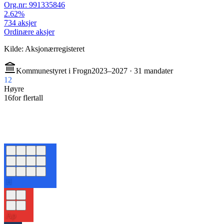
Org.nr:
991335846
2.62
%
734
aksjer
Ordinære aksjer
Kilde: Aksjonærregisteret
Kommunestyret i
Frogn
2023–2027 ·
31
mandater
12
Høyre
16
for flertall
H
Ap