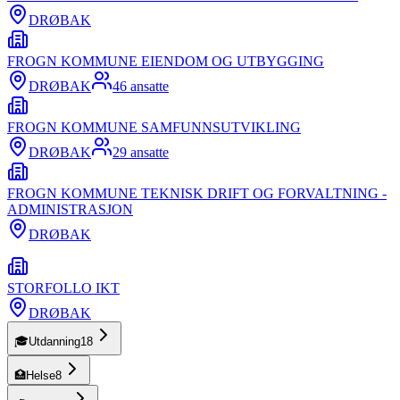
DRØBAK
FROGN KOMMUNE EIENDOM OG UTBYGGING
DRØBAK
46
ansatte
FROGN KOMMUNE SAMFUNNSUTVIKLING
DRØBAK
29
ansatte
FROGN KOMMUNE TEKNISK DRIFT OG FORVALTNING -
ADMINISTRASJON
DRØBAK
STORFOLLO IKT
DRØBAK
🎓
Utdanning
18
🏥
Helse
8