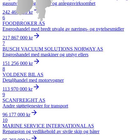
gassutvinning og bygge- og anleggsvirksomhet
242 461 000 kr
6
FOODBROKER AS
Engroshandel med bredt utvalg av nærings- og nytelsesmidler
217 867 000 kr
7
BUSCH VACUUM SOLUTIONS NORWAY AS
Engroshandel med maskiner og utstyr ellers
151 256 000 kr
8
VOLDENE BIL AS
Detaljhandel med motorvogner
113 970 000 kr
9
SCANFREIGHT AS
Andre støttetjenester for transport
96 177 000 kr
10
MARINE SERVICE INTERNATIONAL AS
Reparasjon og vedlikehold av sivile skip og båter