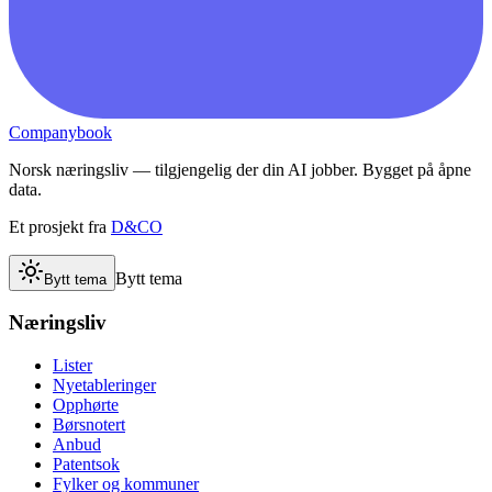
Companybook
Norsk næringsliv — tilgjengelig der din AI jobber. Bygget på åpne
data.
Et prosjekt fra
D&CO
Bytt tema
Bytt tema
Næringsliv
Lister
Nyetableringer
Opphørte
Børsnotert
Anbud
Patentsok
Fylker og kommuner