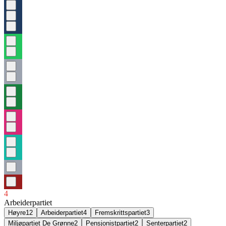
4
Arbeiderpartiet
Høyre
12
Arbeiderpartiet
4
Fremskrittspartiet
3
Miljøpartiet De Grønne
2
Pensjonistpartiet
2
Senterpartiet
2