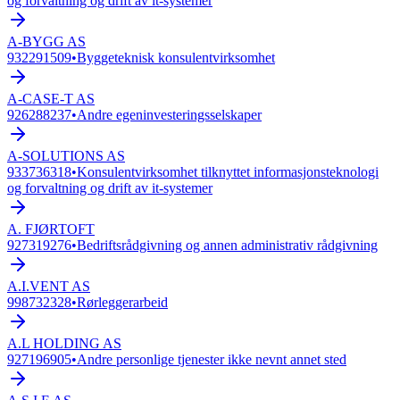
og forvaltning og drift av it-systemer
A-BYGG AS
932291509
•
Byggeteknisk konsulentvirksomhet
A-CASE-T AS
926288237
•
Andre egeninvesteringsselskaper
A-SOLUTIONS AS
933736318
•
Konsulentvirksomhet tilknyttet informasjonsteknologi
og forvaltning og drift av it-systemer
A. FJØRTOFT
927319276
•
Bedriftsrådgivning og annen administrativ rådgivning
A.I.VENT AS
998732328
•
Rørleggerarbeid
A.L HOLDING AS
927196905
•
Andre personlige tjenester ikke nevnt annet sted