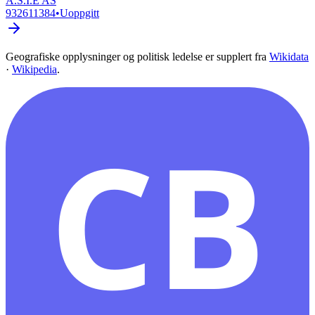
A.S.I.E AS
932611384
•
Uoppgitt
Geografiske opplysninger og politisk ledelse er supplert fra
Wikidata
·
Wikipedia
.
CB