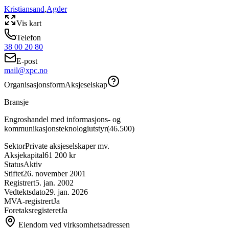
Kristiansand
,
Agder
Vis kart
Telefon
38 00 20 80
E-post
mail@xpc.no
Organisasjonsform
Aksjeselskap
Bransje
Engroshandel med informasjons- og
kommunikasjonsteknologiutstyr
(
46.500
)
Sektor
Private aksjeselskaper mv.
Aksjekapital
61 200 kr
Status
Aktiv
Stiftet
26. november 2001
Registrert
5. jan. 2002
Vedtektsdato
29. jan. 2026
MVA-registrert
Ja
Foretaksregisteret
Ja
Eiendom ved virksomhetsadressen