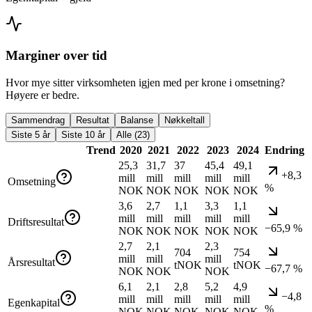
Marginer over tid
Hvor mye sitter virksomheten igjen med per krone i omsetning?
Høyere er bedre.
Sammendrag
Resultat
Balanse
Nøkkeltall
Siste 5 år
Siste 10 år
Alle (23)
Trend
2020
2021
2022
2023
2024
Endring
25,3
31,7
37
45,4
49,1
+8,3
mill
mill
mill
mill
mill
Omsetning
%
NOK
NOK
NOK
NOK
NOK
3,6
2,7
1,1
3,3
1,1
mill
mill
mill
mill
mill
Driftsresultat
−65,9 %
NOK
NOK
NOK
NOK
NOK
2,7
2,1
2,3
704
754
mill
mill
mill
Årsresultat
tNOK
tNOK
−67,7 %
NOK
NOK
NOK
6,1
2,1
2,8
5,2
4,9
−4,8
mill
mill
mill
mill
mill
Egenkapital
%
NOK
NOK
NOK
NOK
NOK