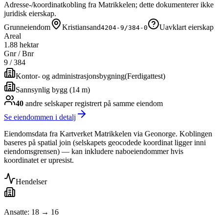
Adresse-/koordinatkobling fra Matrikkelen; dette dokumenterer ikke
juridisk eierskap.
Grunneiendom
Kristiansand
Uavklart eierskap
4204-9/384-0
Areal
1.88 hektar
Gnr / Bnr
9
/
384
Kontor- og administrasjonsbygning
(
Ferdigattest
)
Sannsynlig bygg (14 m)
40
andre selskap
er
registrert på samme eiendom
Se eiendommen i detalj
Eiendomsdata fra Kartverket Matrikkelen via Geonorge. Koblingen
baseres på spatial join (selskapets geocodede koordinat ligger inni
eiendomsgrensen) — kan inkludere naboeiendommer hvis
koordinatet er upresist.
Hendelser
Ansatte: 18 → 16