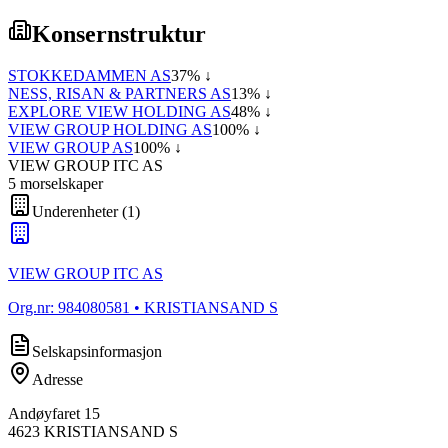
Konsernstruktur
STOKKEDAMMEN AS
37
% ↓
NESS, RISAN & PARTNERS AS
13
% ↓
EXPLORE VIEW HOLDING AS
48
% ↓
VIEW GROUP HOLDING AS
100
% ↓
VIEW GROUP AS
100
% ↓
VIEW GROUP ITC AS
5
morselskap
er
Underenheter
(
1
)
VIEW GROUP ITC AS
Org.nr:
984080581
• KRISTIANSAND S
Selskapsinformasjon
Adresse
Andøyfaret 15
4623
KRISTIANSAND S