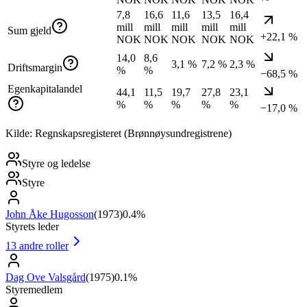
7,8
16,6
11,6
13,5
16,4
mill
mill
mill
mill
mill
Sum gjeld
+22,1 %
NOK
NOK
NOK
NOK
NOK
14,0
8,6
3,1 %
7,2 %
2,3 %
Driftsmargin
%
%
−68,5 %
Egenkapitalandel
44,1
11,5
19,7
27,8
23,1
%
%
%
%
%
−17,0 %
Kilde: Regnskapsregisteret (Brønnøysundregistrene)
Styre og ledelse
Styre
John Åke Hugosson
(
1973
)
0.4%
Styrets leder
13
andre roller
Dag Ove Valsgård
(
1975
)
0.1%
Styremedlem