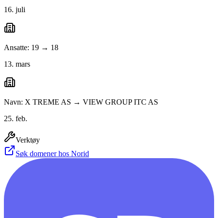
16. juli
Ansatte: 19 → 18
13. mars
Navn: X TREME AS → VIEW GROUP ITC AS
25. feb.
Verktøy
Søk domener hos Norid