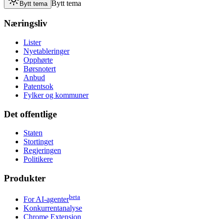
Bytt tema
Bytt tema
Næringsliv
Lister
Nyetableringer
Opphørte
Børsnotert
Anbud
Patentsok
Fylker og kommuner
Det offentlige
Staten
Stortinget
Regjeringen
Politikere
Produkter
beta
For AI-agenter
Konkurrentanalyse
Chrome Extension