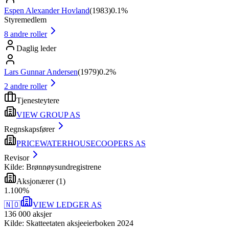
Espen Alexander Hovland
(
1983
)
0.1%
Styremedlem
8
andre roller
Daglig leder
Lars Gunnar Andersen
(
1979
)
0.2%
2
andre roller
Tjenesteytere
VIEW GROUP AS
Regnskapsfører
PRICEWATERHOUSECOOPERS AS
Revisor
Kilde: Brønnøysundregistrene
Aksjonærer
(
1
)
1
.
100
%
🇳🇴
VIEW LEDGER AS
136 000
aksjer
Kilde: Skatteetaten aksjeeierboken 2024