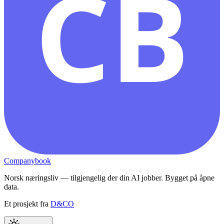
CB
Companybook
Norsk næringsliv — tilgjengelig der din AI jobber. Bygget på åpne
data.
Et prosjekt fra
D&CO