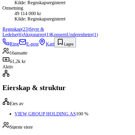
Kilde:
Regnskapsregisteret
Omsetning
49 114 000 kr
Kilde:
Regnskapsregisteret
Regnskap
(
23
)
Styre &
Ledelse
(
6
)
Aksjonærer
(
1
)
Konsern
Underenheter
(
1
)
Ring
E-post
Kart
Lagre
16
ansatte
61,2k kr
Aktiv
Eierskap & struktur
Eies av
VIEW GROUP HOLDING AS
100 %
Største eiere