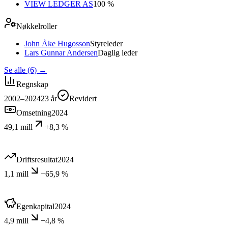
VIEW LEDGER AS
100 %
Nøkkelroller
John Åke Hugosson
Styreleder
Lars Gunnar Andersen
Daglig leder
Se alle (6)
→
Regnskap
2002–2024
23
år
Revidert
Omsetning
2024
49,1 mill
+8,3 %
Driftsresultat
2024
1,1 mill
−65,9 %
Egenkapital
2024
4,9 mill
−4,8 %