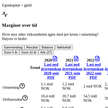
Egenkapital + gjeld
Marginer over tid
Hvor mye sitter virksomheten igjen med per krone i omsetning?
Høyere er bedre.
Sammendrag
Resultat
Balanse
Nøkkeltall
Siste 5 år
Siste 10 år
Alle (27)
2020
2021
2022
Last ned
Last ned
Last ned
Trend
årsregnskap
årsregnskap
årsregnskap
å
2020
som
2021
som
2022
som
PDF
PDF
PDF
1,1 mrd
1,2 mrd
2,
2 mrd NOK
Omsetning
NOK
NOK
N
10,4 mill
20,7 mill
54,5 mill
5
Driftsresultat
NOK
NOK
NOK