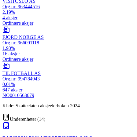
VISITOSLO AS
Org.nr:
963444516
2.19
%
4
aksjer
Ordinære aksjer
FJORD NORGE AS
Org.nr:
966091118
1.93
%
16
aksjer
Ordinære aksjer
TIL FOTBALL AS
Org.nr:
994784943
0.01
%
647
aksjer
NO0010563679
Kilde: Skatteetaten aksjeeierboken 2024
Underenheter
(
14
)