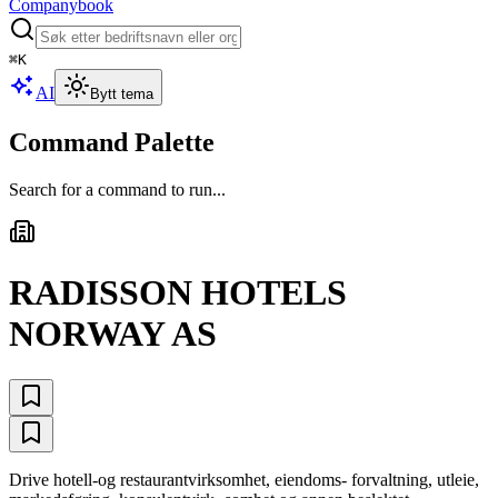
Companybook
⌘
K
AI
Bytt tema
Command Palette
Search for a command to run...
RADISSON HOTELS
NORWAY AS
Drive hotell-og restaurantvirksomhet, eiendoms- forvaltning, utleie,