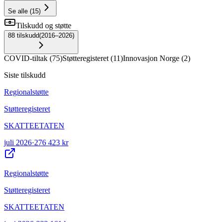
Se alle
(
15
)
Tilskudd og støtte
88
tilskudd
(
2016–2026
)
COVID-tiltak
(
75
)
Støtteregisteret
(
11
)
Innovasjon Norge
(
2
)
Siste tilskudd
Regionalstøtte
Støtteregisteret
SKATTEETATEN
juli 2026
·
276 423 kr
Regionalstøtte
Støtteregisteret
SKATTEETATEN