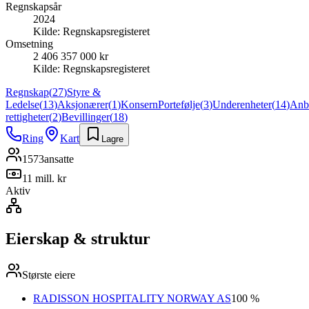
Regnskapsår
2024
Kilde:
Regnskapsregisteret
Omsetning
2 406 357 000 kr
Kilde:
Regnskapsregisteret
Regnskap
(
27
)
Styre &
Ledelse
(
13
)
Aksjonærer
(
1
)
Konsern
Portefølje
(
3
)
Underenheter
(
14
)
Anb
rettigheter
(
2
)
Bevillinger
(
18
)
Ring
Kart
Lagre
1573
ansatte
11 mill. kr
Aktiv
Eierskap & struktur
Største eiere
RADISSON HOSPITALITY NORWAY AS
100 %