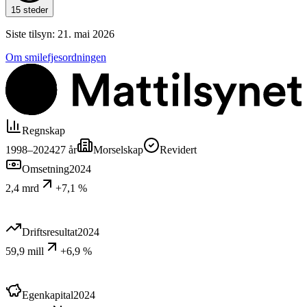
15 steder
Siste tilsyn:
21. mai 2026
Om smilefjesordningen
Regnskap
1998–2024
27
år
Morselskap
Revidert
Omsetning
2024
2,4 mrd
+7,1 %
Driftsresultat
2024
59,9 mill
+6,9 %
Egenkapital
2024