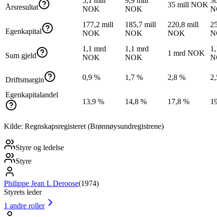
5,1 mill
9,9 mill
36
35 mill NOK
Årsresultat
NOK
NOK
N
177,2 mill
185,7 mill
220,8 mill
25
Egenkapital
NOK
NOK
NOK
N
1,1 mrd
1,1 mrd
1,
1 mrd NOK
Sum gjeld
NOK
NOK
N
0,9 %
1,7 %
2,8 %
2
Driftsmargin
Egenkapitalandel
13,9 %
14,8 %
17,8 %
1
Kilde: Regnskapsregisteret (Brønnøysundregistrene)
Styre og ledelse
Styre
Philippe Jean L Deroose
(
1974
)
Styrets leder
1
andre roller