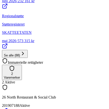
juni 2026
·
232 161 kr
Regionalstøtte
Støtteregisteret
SKATTEETATEN
mai 2026
·
573 315 kr
Se alle
(
88
)
Immaterielle rettigheter
2
Varemerker
2
Aktive
26 North Restaurant & Social Club
201907188
Aktive