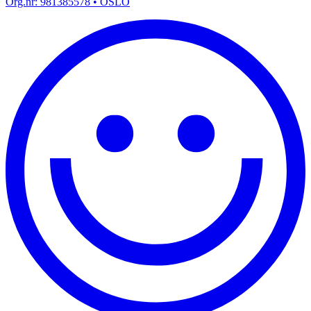
Org.nr:
981385578
• OSLO