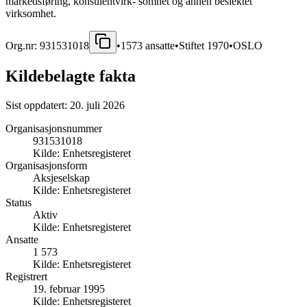
markedsføring, konsulentvirk- somhet og annen beslektet
virksomhet.
Org.nr:
931531018
•
1573
ansatte
•
Stiftet
1970
•
OSLO
Kildebelagte fakta
Sist oppdatert:
20. juli 2026
Organisasjonsnummer
931531018
Kilde:
Enhetsregisteret
Organisasjonsform
Aksjeselskap
Kilde:
Enhetsregisteret
Status
Aktiv
Kilde:
Enhetsregisteret
Ansatte
1 573
Kilde:
Enhetsregisteret
Registrert
19. februar 1995
Kilde:
Enhetsregisteret