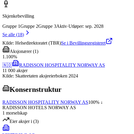
Skjenkebevilling
Gruppe
1
Gruppe
2
Gruppe
3
Aktiv
·
Utløper
:
sep. 2028
Se alle
(
18
)
Kilde: Helsedirektoratet (TBR)
Se i Bevillingsregisteret
Aksjonærer
(
1
)
1
.
100
%
🇳🇴
RADISSON HOSPITALITY NORWAY AS
11 000
aksjer
Kilde: Skatteetaten aksjeeierboken 2024
Konsernstruktur
RADISSON HOSPITALITY NORWAY AS
100
% ↓
RADISSON HOTELS NORWAY AS
1
morselskap
Eier aksjer i
(
3
)