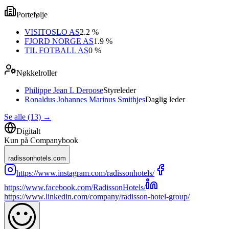
Portefølje
VISITOSLO AS
2.2 %
FJORD NORGE AS
1.9 %
TIL FOTBALL AS
0 %
Nøkkelroller
Philippe Jean L Deroose
Styreleder
Ronaldus Johannes Marinus Smithjes
Daglig leder
Se alle (13)
→
Digitalt
Kun på Companybook
radissonhotels.com
https://www.instagram.com/radissonhotels/
https://www.facebook.com/RadissonHotels/
https://www.linkedin.com/company/radisson-hotel-group/