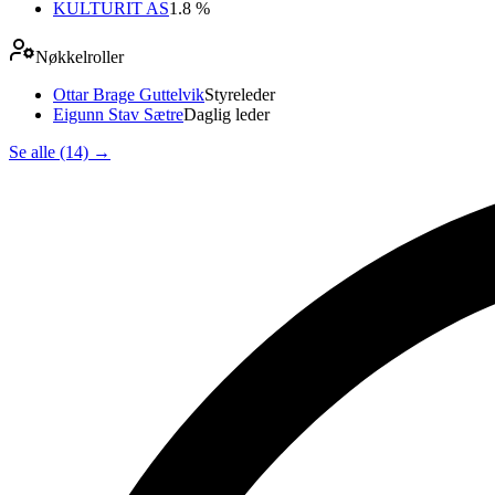
KULTURIT AS
1.8 %
Nøkkelroller
Ottar Brage Guttelvik
Styreleder
Eigunn Stav Sætre
Daglig leder
Se alle (14)
→