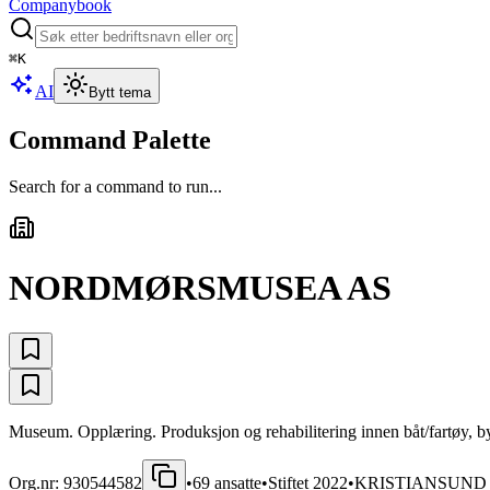
Companybook
⌘
K
AI
Bytt tema
Command Palette
Search for a command to run...
NORDMØRSMUSEA AS
Museum. Opplæring. Produksjon og rehabilitering innen båt/fartøy, 
Org.nr:
930544582
•
69
ansatte
•
Stiftet
2022
•
KRISTIANSUND