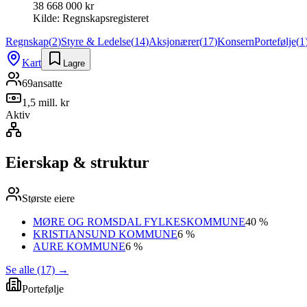
38 668 000 kr
Kilde:
Regnskapsregisteret
Regnskap
(
2
)
Styre & Ledelse
(
14
)
Aksjonærer
(
17
)
Konsern
Portefølje
(
1
Kart
Lagre
69
ansatte
1,5 mill. kr
Aktiv
Eierskap & struktur
Største eiere
MØRE OG ROMSDAL FYLKESKOMMUNE
40 %
KRISTIANSUND KOMMUNE
6 %
AURE KOMMUNE
6 %
Se alle (17)
→
Portefølje