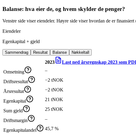
Balanse: hva eier de, og hvem skylder de penger?
Venstre side viser eiendeler. Høyre side viser hvordan de er finansiert (
Eiendeler
Egenkapital + gjeld
Sammendrag
Resultat
Balanse
Nøkkeltall
2023
Last ned årsregnskap
2023
som PD
–
Omsetning
−2 tNOK
Driftsresultat
−2 tNOK
Årsresultat
21 tNOK
Egenkapital
25 tNOK
Sum gjeld
–
Driftsmargin
45,7 %
Egenkapitalandel