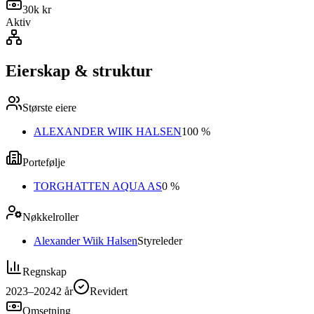
30k kr
Aktiv
Eierskap & struktur
Største eiere
ALEXANDER WIIK HALSEN
100 %
Portefølje
TORGHATTEN AQUA AS
0 %
Nøkkelroller
Alexander Wiik Halsen
Styreleder
Regnskap
2023–2024
2
år
Revidert
Omsetning