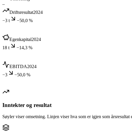
–
Driftsresultat
2024
−3 t
−50,0 %
Egenkapital
2024
18 t
−14,3 %
EBITDA
2024
−3
−50,0 %
Inntekter og resultat
Søyler viser omsetning. Linjen viser hva som er igjen som årsresultat e