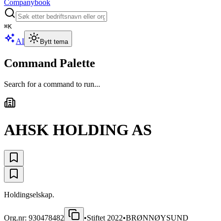
Companybook
⌘
K
AI
Bytt tema
Command Palette
Search for a command to run...
AHSK HOLDING AS
Holdingselskap.
Org.nr:
930478482
•
Stiftet
2022
•
BRØNNØYSUND