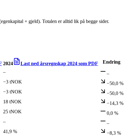
egenkapital + gjeld). Totalen er alltid lik på begge sider.
Endring
F
2024
Last ned årsregnskap
2024
som PDF
–
–
−3 tNOK
−50,0 %
−3 tNOK
−50,0 %
18 tNOK
−14,3 %
25 tNOK
0,0 %
–
–
41,9 %
−8,3 %