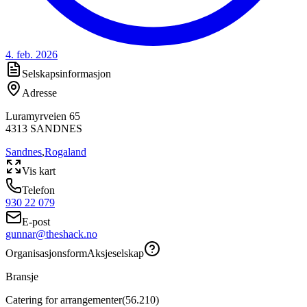
4. feb. 2026
Selskapsinformasjon
Adresse
Luramyrveien 65
4313
SANDNES
Sandnes
,
Rogaland
Vis kart
Telefon
930 22 079
E-post
gunnar@theshack.no
Organisasjonsform
Aksjeselskap
Bransje
Catering for arrangementer
(
56.210
)