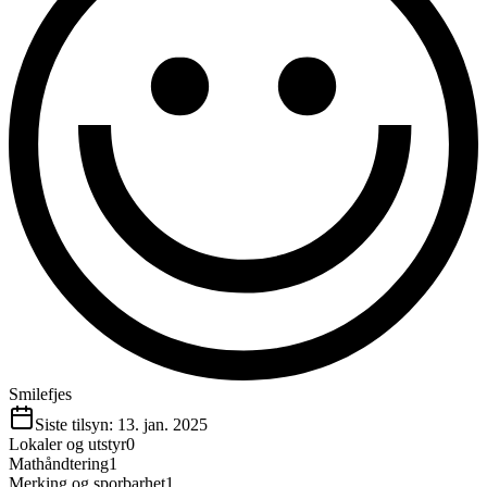
Smilefjes
Siste tilsyn:
13. jan. 2025
Lokaler og utstyr
0
Mathåndtering
1
Merking og sporbarhet
1