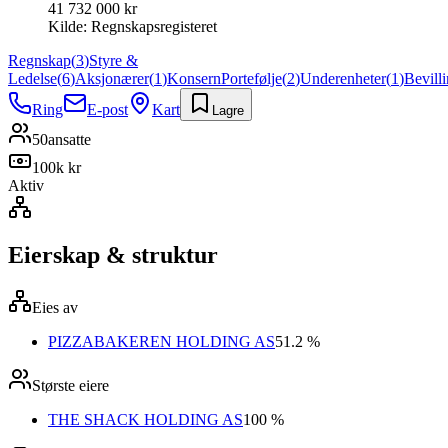
41 732 000 kr
Kilde:
Regnskapsregisteret
Regnskap
(
3
)
Styre &
Ledelse
(
6
)
Aksjonærer
(
1
)
Konsern
Portefølje
(
2
)
Underenheter
(
1
)
Bevill
Ring
E-post
Kart
Lagre
50
ansatte
100k kr
Aktiv
Eierskap & struktur
Eies av
PIZZABAKEREN HOLDING AS
51.2 %
Største eiere
THE SHACK HOLDING AS
100 %