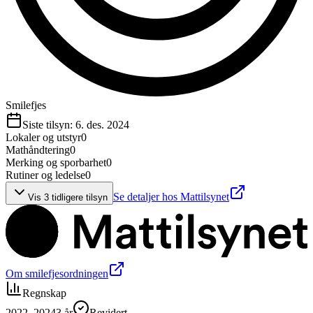
Smilefjes
Siste tilsyn:
6. des. 2024
Lokaler og utstyr
0
Mathåndtering
0
Merking og sporbarhet
0
Rutiner og ledelse
0
Se detaljer hos Mattilsynet
Vis
3
tidligere tilsyn
Om smilefjesordningen
Regnskap
2022–2024
3
år
Revidert