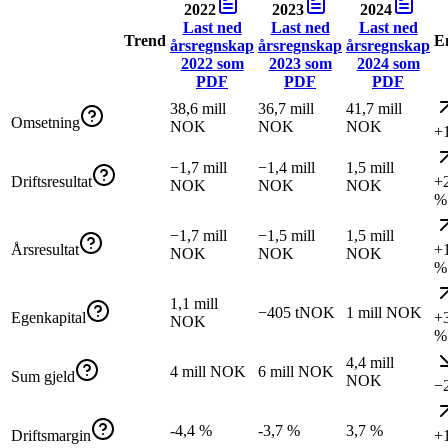
2022
2023
2024
Last ned
Last ned
Last ned
Trend
E
årsregnskap
årsregnskap
årsregnskap
2022
som
2023
som
2024
som
PDF
PDF
PDF
38,6 mill
36,7 mill
41,7 mill
Omsetning
NOK
NOK
NOK
+
−1,7 mill
−1,4 mill
1,5 mill
Driftsresultat
+
NOK
NOK
NOK
%
−1,7 mill
−1,5 mill
1,5 mill
Årsresultat
+
NOK
NOK
NOK
%
1,1 mill
−405 tNOK
1 mill NOK
Egenkapital
+
NOK
%
4,4 mill
4 mill NOK
6 mill NOK
Sum gjeld
NOK
−
-4,4 %
-3,7 %
3,7 %
Driftsmargin
+