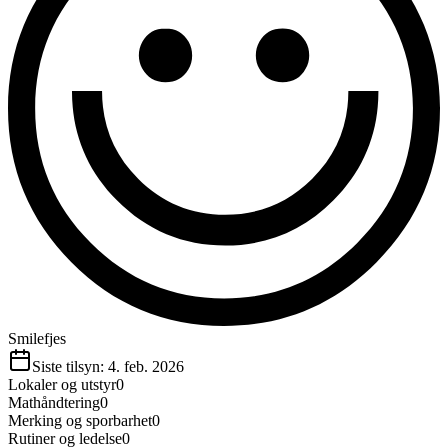
Smilefjes
Siste tilsyn:
4. feb. 2026
Lokaler og utstyr
0
Mathåndtering
0
Merking og sporbarhet
0
Rutiner og ledelse
0