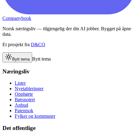
Companybook
Norsk næringsliv — tilgjengelig der din AI jobber. Bygget på åpne
data.
Et prosjekt fra
D&CO
Bytt tema
Bytt tema
Næringsliv
Lister
Nyetableringer
Opphørte
Børsnotert
Anbud
Patentsok
Fylker og kommuner
Det offentlige