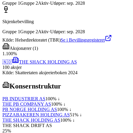
Gruppe
1
Gruppe
2
Aktiv
·
Utløper
:
sep. 2028
Skjenkebevilling
Gruppe
1
Gruppe
2
Aktiv
·
Utløper
:
sep. 2028
Kilde: Helsedirektoratet (TBR)
Se i Bevillingsregisteret
Aksjonærer
(
1
)
1
.
100
%
🇳🇴
THE SHACK HOLDING AS
100
aksjer
Kilde: Skatteetaten aksjeeierboken 2024
Konsernstruktur
PB INDUSTRIER AS
100
% ↓
THE PB COMPANY AS
100
% ↓
PB NORGE HOLDING AS
100
% ↓
PIZZABAKEREN HOLDING AS
51
% ↓
THE SHACK HOLDING AS
100
% ↓
THE SHACK DRIFT AS
25
%