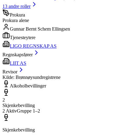
13
andre roller
Prokura
Prokura alene
Gunnar Bernt Schem Ellingsen
Tjenesteytere
LIGO REGNSKAP AS
Regnskapsfører
LIIT AS
Revisor
Kilde: Brønnøysundregistrene
Alkoholbevillinger
2
Skjenkebevilling
2
Aktiv
Gruppe
1
–2
Skjenkebevilling