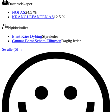
Datterselskaper
NOI AS
24.5 %
KRANGLEFANTEN AS
12.5 %
Nøkkelroller
Ernst Kåre Dybing
Styreleder
Gunnar Bernt Schem Ellingsen
Daglig leder
Se alle (6)
→