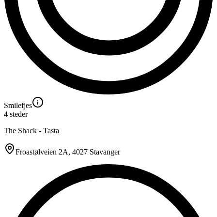
Smilefjes
4
steder
The Shack - Tasta
Froastølveien 2A
, 4027 Stavanger