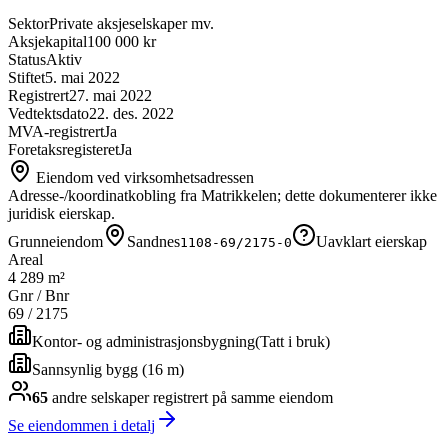
Sektor
Private aksjeselskaper mv.
Aksjekapital
100 000 kr
Status
Aktiv
Stiftet
5. mai 2022
Registrert
27. mai 2022
Vedtektsdato
22. des. 2022
MVA-registrert
Ja
Foretaksregisteret
Ja
Eiendom ved virksomhetsadressen
Adresse-/koordinatkobling fra Matrikkelen; dette dokumenterer ikke
juridisk eierskap.
Grunneiendom
Sandnes
Uavklart eierskap
1108-69/2175-0
Areal
4 289 m²
Gnr / Bnr
69
/
2175
Kontor- og administrasjonsbygning
(
Tatt i bruk
)
Sannsynlig bygg (16 m)
65
andre selskap
er
registrert på samme eiendom
Se eiendommen i detalj