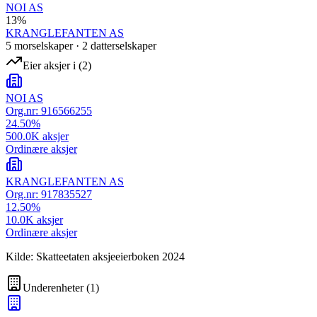
NOI AS
13
%
KRANGLEFANTEN AS
5
morselskap
er
·
2
datterselskap
er
Eier aksjer i
(
2
)
NOI AS
Org.nr:
916566255
24.50
%
500.0K
aksjer
Ordinære aksjer
KRANGLEFANTEN AS
Org.nr:
917835527
12.50
%
10.0K
aksjer
Ordinære aksjer
Kilde: Skatteetaten aksjeeierboken 2024
Underenheter
(
1
)