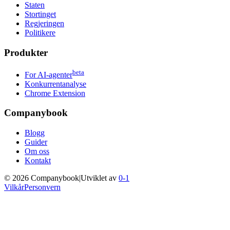
Staten
Stortinget
Regjeringen
Politikere
Produkter
beta
For AI-agenter
Konkurrentanalyse
Chrome Extension
Companybook
Blogg
Guider
Om oss
Kontakt
©
2026
Companybook
|
Utviklet av
0-1
Vilkår
Personvern