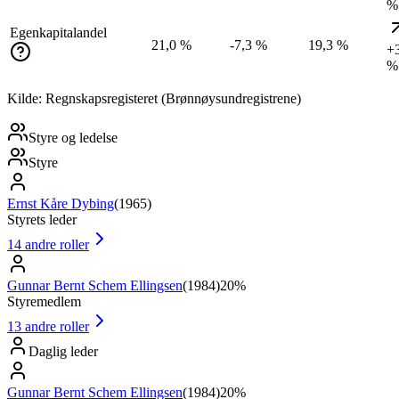
%
Egenkapitalandel
21,0 %
-7,3 %
19,3 %
+
%
Kilde: Regnskapsregisteret (Brønnøysundregistrene)
Styre og ledelse
Styre
Ernst Kåre Dybing
(
1965
)
Styrets leder
14
andre roller
Gunnar Bernt Schem Ellingsen
(
1984
)
20%
Styremedlem
13
andre roller
Daglig leder
Gunnar Bernt Schem Ellingsen
(
1984
)
20%