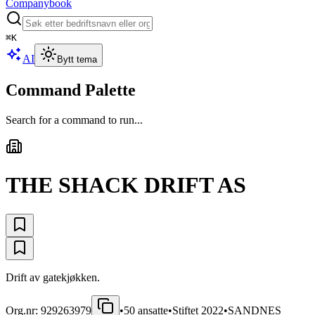
Companybook
⌘
K
AI
Bytt tema
Command Palette
Search for a command to run...
THE SHACK DRIFT AS
Drift av gatekjøkken.
Org.nr:
929263979
•
50
ansatte
•
Stiftet
2022
•
SANDNES