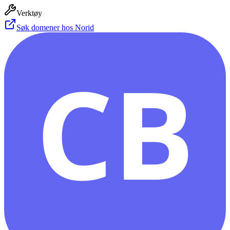
Verktøy
Søk domener hos Norid
CB