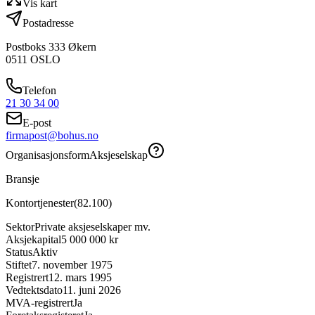
Vis kart
Postadresse
Postboks 333 Økern
0511
OSLO
Telefon
21 30 34 00
E-post
firmapost@bohus.no
Organisasjonsform
Aksjeselskap
Bransje
Kontortjenester
(
82.100
)
Sektor
Private aksjeselskaper mv.
Aksjekapital
5 000 000 kr
Status
Aktiv
Stiftet
7. november 1975
Registrert
12. mars 1995
Vedtektsdato
11. juni 2026
MVA-registrert
Ja