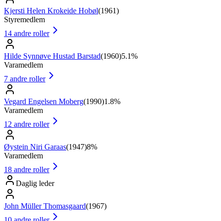
Kjersti Helen Krokeide Hobøl
(
1961
)
Styremedlem
14
andre roller
Hilde Synnøve Hustad Barstad
(
1960
)
5.1%
Varamedlem
7
andre roller
Vegard Engelsen Moberg
(
1990
)
1.8%
Varamedlem
12
andre roller
Øystein Niri Garaas
(
1947
)
8%
Varamedlem
18
andre roller
Daglig leder
John Müller Thomasgaard
(
1967
)
10
andre roller