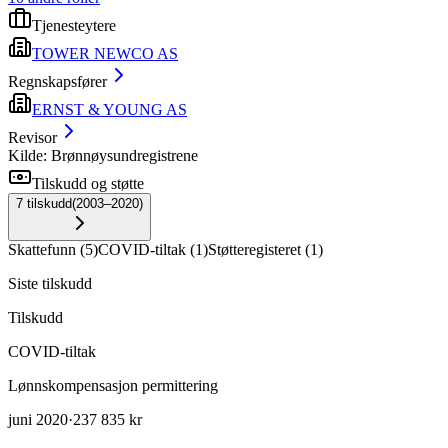
Tjenesteytere
TOWER NEWCO AS
Regnskapsfører
ERNST & YOUNG AS
Revisor
Kilde: Brønnøysundregistrene
Tilskudd og støtte
7
tilskudd
(
2003–2020
)
Skattefunn
(
5
)
COVID-tiltak
(
1
)
Støtteregisteret
(
1
)
Siste tilskudd
Tilskudd
COVID-tiltak
Lønnskompensasjon permittering
juni 2020
·
237 835 kr