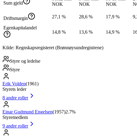
Sum gjeld
NOK
NOK
NOK
N
27,1 %
28,6 %
17,9 %
9
Driftsmargin
Egenkapitalandel
14,8 %
13,6 %
14,9 %
1
Kilde: Regnskapsregisteret (Brønnøysundregistrene)
Styre og ledelse
Styre
Erik Volden
(
1961
)
Styrets leder
8
andre roller
Einar Gudmund Engelsen
(
1957
)
2.7%
Styremedlem
9
andre roller