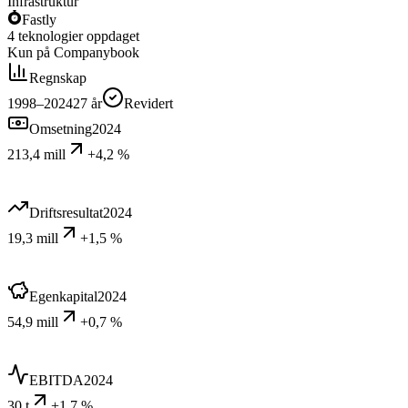
Infrastruktur
Fastly
4
teknologier
oppdaget
Kun på Companybook
Regnskap
1998–2024
27
år
Revidert
Omsetning
2024
213,4 mill
+4,2 %
Driftsresultat
2024
19,3 mill
+1,5 %
Egenkapital
2024
54,9 mill
+0,7 %
EBITDA
2024
30 t
+1,7 %