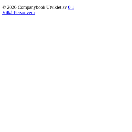
©
2026
Companybook
|
Utviklet av
0-1
Vilkår
Personvern