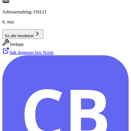
Adresseendring: OSLO
6. mai
Se alle hendelser
Verktøy
Søk domener hos Norid
CB