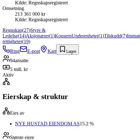
Kilde:
Regnskapsregisteret
Omsetning
213 361 000 kr
Kilde:
Regnskapsregisteret
Regnskap
(
27
)
Styre &
Ledelse
(
14
)
Aksjonærer
(
1
)
Konsern
Underenheter
(
1
)
Tilskudd
(
7
)
Immate
rettigheter
(
19
)
Ring
E-post
Kart
Lagre
94
ansatte
5 mill. kr
Aktiv
Eierskap & struktur
Eies av
NYE HUSTAD EIENDOM AS
15.2 %
Største eiere