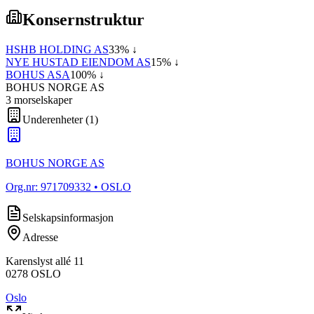
Konsernstruktur
HSHB HOLDING AS
33
% ↓
NYE HUSTAD EIENDOM AS
15
% ↓
BOHUS ASA
100
% ↓
BOHUS NORGE AS
3
morselskap
er
Underenheter
(
1
)
BOHUS NORGE AS
Org.nr:
971709332
• OSLO
Selskapsinformasjon
Adresse
Karenslyst allé 11
0278
OSLO
Oslo