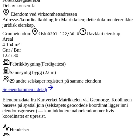
Foretaksregisteret
Ja
Del av konsern
Ja
Eiendom ved virksomhetsadressen
Adresse-/koordinatkobling fra Matrikkelen; dette dokumenterer ikke
juridisk eierskap.
Grunneiendom
Oslo
Uavklart eierskap
0301-122/30-0
Areal
4 154 m²
Gnr / Bnr
122
/
30
Fabrikkbygning
(
Ferdigattest
)
Sannsynlig bygg (22 m)
29
andre selskap
er
registrert på samme eiendom
Se eiendommen i detalj
Eiendomsdata fra Kartverket Matrikkelen via Geonorge. Koblingen
baseres på spatial join (selskapets geocodede koordinat ligger inni
eiendomsgrensen) — kan inkludere naboeiendommer hvis
koordinatet er upresist.
Hendelser