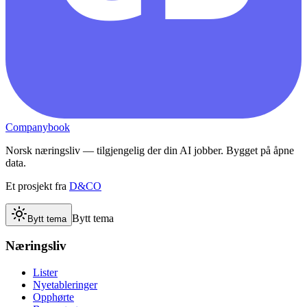
Companybook
Norsk næringsliv — tilgjengelig der din AI jobber. Bygget på åpne
data.
Et prosjekt fra
D&CO
Bytt tema
Bytt tema
Næringsliv
Lister
Nyetableringer
Opphørte