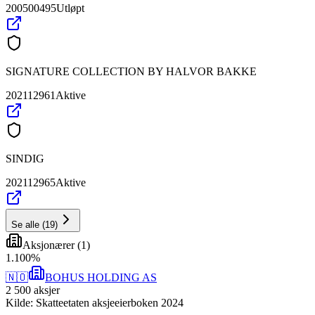
200500495
Utløpt
SIGNATURE COLLECTION BY HALVOR BAKKE
202112961
Aktive
SINDIG
202112965
Aktive
Se alle
(
19
)
Aksjonærer
(
1
)
1
.
100
%
🇳🇴
BOHUS HOLDING AS
2 500
aksjer
Kilde: Skatteetaten aksjeeierboken 2024