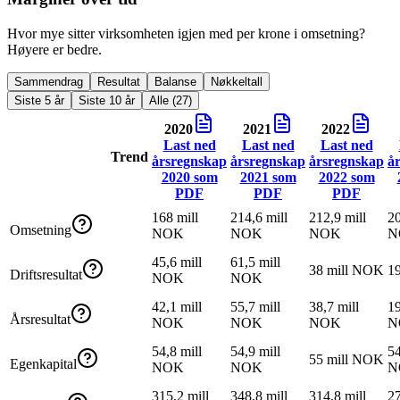
Hvor mye sitter virksomheten igjen med per krone i omsetning?
Høyere er bedre.
Sammendrag
Resultat
Balanse
Nøkkeltall
Siste 5 år
Siste 10 år
Alle (27)
2020
2021
2022
Last ned
Last ned
Last ned
Trend
årsregnskap
årsregnskap
årsregnskap
å
2020
som
2021
som
2022
som
PDF
PDF
PDF
168 mill
214,6 mill
212,9 mill
20
Omsetning
NOK
NOK
NOK
N
45,6 mill
61,5 mill
38 mill NOK
1
Driftsresultat
NOK
NOK
42,1 mill
55,7 mill
38,7 mill
19
Årsresultat
NOK
NOK
NOK
N
54,8 mill
54,9 mill
54
55 mill NOK
Egenkapital
NOK
NOK
N
315,2 mill
348,8 mill
314,8 mill
27