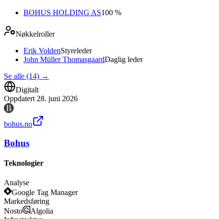
BOHUS HOLDING AS
100 %
Nøkkelroller
Erik Volden
Styreleder
John Müller Thomasgaard
Daglig leder
Se alle (14)
→
Digitalt
Oppdatert
28. juni 2026
bohus.no
Bohus
Teknologier
Analyse
Google Tag Manager
Markedsføring
Nosto
Algolia