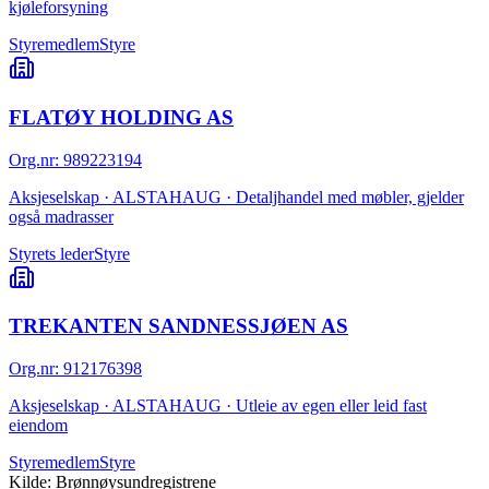
kjøleforsyning
Styremedlem
Styre
FLATØY HOLDING AS
Org.nr
:
989223194
Aksjeselskap · ALSTAHAUG · Detaljhandel med møbler, gjelder
også madrasser
Styrets leder
Styre
TREKANTEN SANDNESSJØEN AS
Org.nr
:
912176398
Aksjeselskap · ALSTAHAUG · Utleie av egen eller leid fast
eiendom
Styremedlem
Styre
Kilde: Brønnøysundregistrene