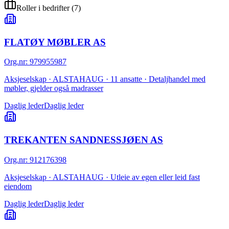
Roller i bedrifter
(
7
)
FLATØY MØBLER AS
Org.nr
:
979955987
Aksjeselskap · ALSTAHAUG · 11 ansatte · Detaljhandel med
møbler, gjelder også madrasser
Daglig leder
Daglig leder
TREKANTEN SANDNESSJØEN AS
Org.nr
:
912176398
Aksjeselskap · ALSTAHAUG · Utleie av egen eller leid fast
eiendom
Daglig leder
Daglig leder