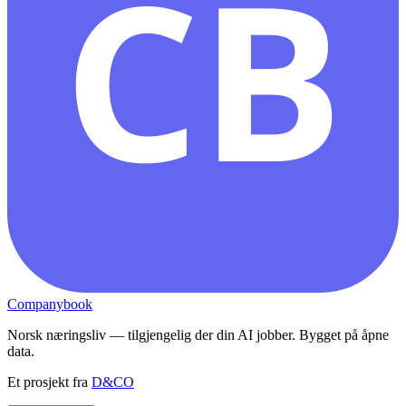
CB
Companybook
Norsk næringsliv — tilgjengelig der din AI jobber. Bygget på åpne
data.
Et prosjekt fra
D&CO