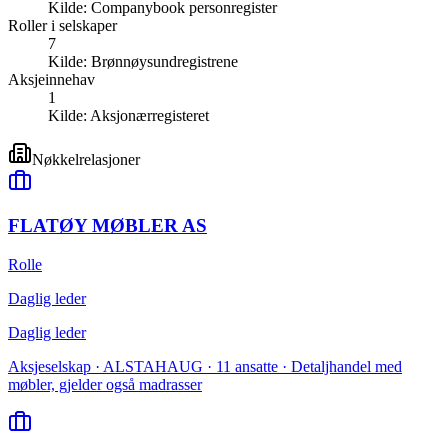
Kilde:
Companybook personregister
Roller i selskaper
7
Kilde:
Brønnøysundregistrene
Aksjeinnehav
1
Kilde:
Aksjonærregisteret
Nøkkelrelasjoner
FLATØY MØBLER AS
Rolle
Daglig leder
Daglig leder
Aksjeselskap · ALSTAHAUG · 11 ansatte · Detaljhandel med
møbler, gjelder også madrasser