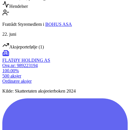
Hendelser
Fratrådt Styremedlem
i
BOHUS ASA
22. juni
Aksjeportefølje
(
1
)
FLATØY HOLDING AS
Org.nr:
989223194
100.00
%
500
aksjer
Ordinære aksjer
Kilde: Skatteetaten aksjeeierboken 2024