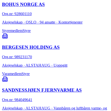
BOHUS NORGE AS
Org.nr
:
928601110
Aksjeselskap · OSLO · 94 ansatte · Kontortjenester
Styremedlem
Styre
BERGESEN HOLDING AS
Org.nr
:
989231170
Aksjeselskap · ALSTAHAUG · Uoppgitt
Varamedlem
Styre
SANDNESSJØEN FJERNVARME AS
Org.nr
:
984049641
Aksjeselskap · ALSTAHAUG · Vannbåren og luftbåren varme- og