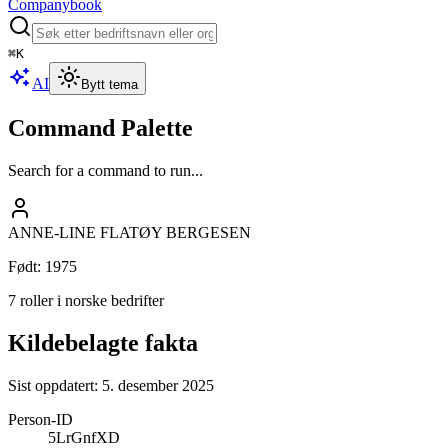
Companybook
⌘
K
AI
Bytt tema
Command Palette
Search for a command to run...
ANNE-LINE FLATØY BERGESEN
Født
:
1975
7 roller i norske bedrifter
Kildebelagte fakta
Sist oppdatert:
5. desember 2025
Person-ID
5LrGnfXD