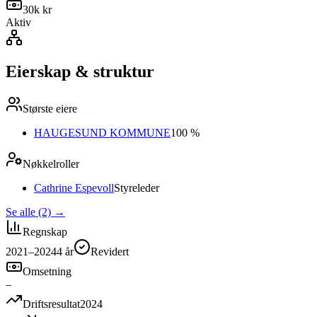
30k kr
Aktiv
Eierskap & struktur
Største eiere
HAUGESUND KOMMUNE
100 %
Nøkkelroller
Cathrine Espevoll
Styreleder
Se alle (2)
→
Regnskap
2021–2024
4
år
Revidert
Omsetning
–
Driftsresultat
2024