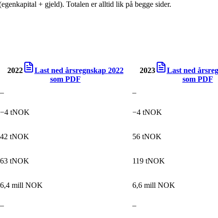
egenkapital + gjeld). Totalen er alltid lik på begge sider.
2022
Last ned årsregnskap
2022
2023
Last ned årsr
som PDF
som PDF
–
–
−4 tNOK
−4 tNOK
42 tNOK
56 tNOK
63 tNOK
119 tNOK
6,4 mill NOK
6,6 mill NOK
–
–