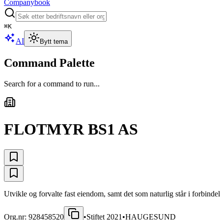
Companybook
⌘
K
AI
Bytt tema
Command Palette
Search for a command to run...
FLOTMYR BS1 AS
Utvikle og forvalte fast eiendom, samt det som naturlig står i forbind
Org.nr:
928458520
•
Stiftet
2021
•
HAUGESUND