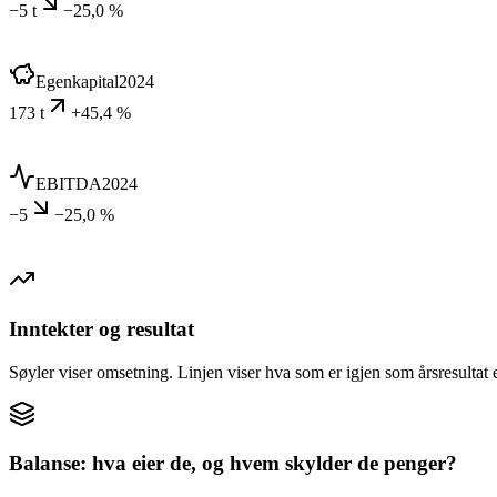
−5 t
−25,0 %
Egenkapital
2024
173 t
+45,4 %
EBITDA
2024
−5
−25,0 %
Inntekter og resultat
Søyler viser omsetning. Linjen viser hva som er igjen som årsresultat e
Balanse: hva eier de, og hvem skylder de penger?