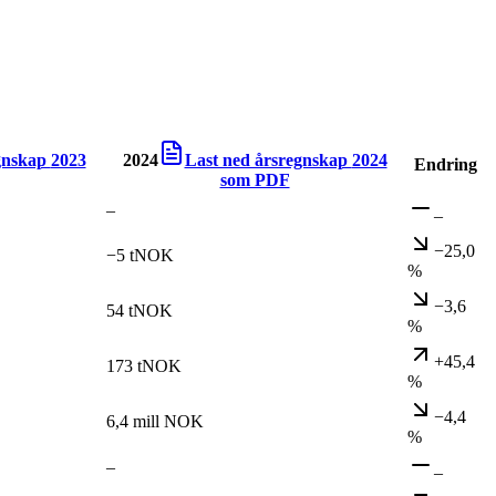
egnskap
2023
2024
Last ned årsregnskap
2024
Endring
som PDF
–
–
−25,0
−5 tNOK
%
−3,6
54 tNOK
%
+45,4
173 tNOK
%
−4,4
6,4 mill NOK
%
–
–