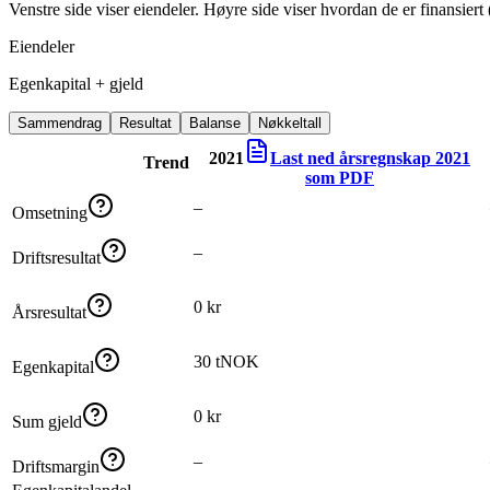
Venstre side viser eiendeler. Høyre side viser hvordan de er finansiert (
Eiendeler
Egenkapital + gjeld
Sammendrag
Resultat
Balanse
Nøkkeltall
2021
Last ned årsregnskap
2021
Trend
som PDF
–
Omsetning
–
Driftsresultat
0 kr
Årsresultat
30 tNOK
Egenkapital
0 kr
Sum gjeld
–
Driftsmargin