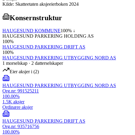
Kilde: Skatteetaten aksjeeierboken 2024
Konsernstruktur
HAUGESUND KOMMUNE
100
% ↓
HAUGESUND PARKERING HOLDING AS
100
%
HAUGESUND PARKERING DRIFT AS
100
%
HAUGESUND PARKERING UTBYGGING NORD AS
1
morselskap
·
2
datterselskap
er
Eier aksjer i
(
2
)
HAUGESUND PARKERING UTBYGGING NORD AS
Org.nr:
991525211
100.00
%
1.5K
aksjer
Ordinære aksjer
HAUGESUND PARKERING DRIFT AS
Org.nr:
935716756
100.00
%