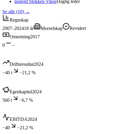
Ingjerd Stokken Vikse
Daglig leder
Se alle (10)
→
Regnskap
2007–2024
18
år
Morselskap
Revidert
Omsetning
2017
0
–
Driftsresultat
2024
−40 t
−21,2 %
Egenkapital
2024
560 t
−6,7 %
EBITDA
2024
−40
−21,2 %