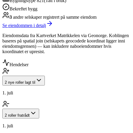
Bygningstype 821
(
Tatt i bruk
)
Bekreftet bygg
3
andre selskap
er
registrert på samme eiendom
Se eiendommen i detalj
Eiendomsdata fra Kartverket Matrikkelen via Geonorge. Koblingen
baseres på spatial join (selskapets geocodede koordinat ligger inni
eiendomsgrensen) — kan inkludere naboeiendommer hvis
koordinatet er upresist.
Hendelser
2 nye roller lagt til
1. juli
2 roller fratrådt
1. juli