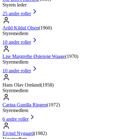
Styrets leder
25
andre roller
Arild Kildal Olsen
(
1960
)
Styremedlem
10
andre roller
Lise Margrethe Østensjø Waage
(
1970
)
Styremedlem
10
andre roller
Hans Olav Omland
(
1958
)
Styremedlem
Carina Gunilla Ringen
(
1972
)
Styremedlem
6
andre roller
Eivind Nygaard
(
1982
)
Varamedlem