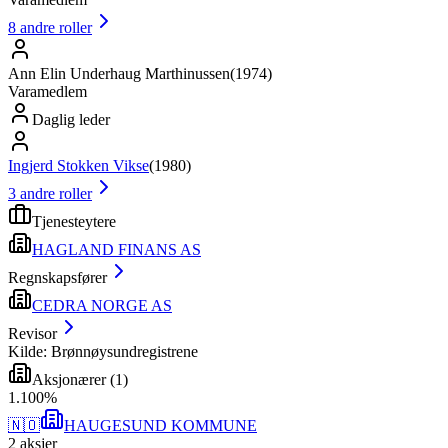
8
andre roller
Ann Elin Underhaug Marthinussen
(
1974
)
Varamedlem
Daglig leder
Ingjerd Stokken Vikse
(
1980
)
3
andre roller
Tjenesteytere
HAGLAND FINANS AS
Regnskapsfører
CEDRA NORGE AS
Revisor
Kilde: Brønnøysundregistrene
Aksjonærer
(
1
)
1
.
100
%
🇳🇴
HAUGESUND KOMMUNE
2
aksjer