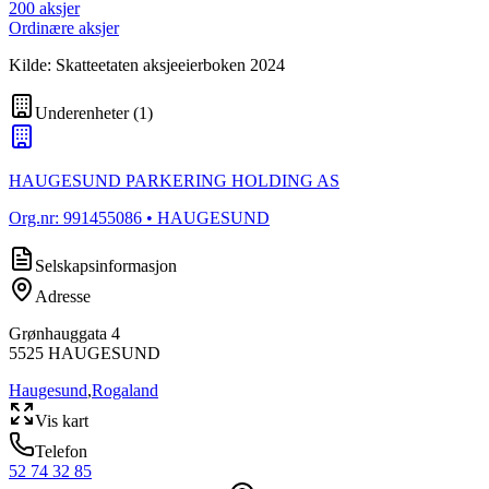
200
aksjer
Ordinære aksjer
Kilde: Skatteetaten aksjeeierboken 2024
Underenheter
(
1
)
HAUGESUND PARKERING HOLDING AS
Org.nr:
991455086
• HAUGESUND
Selskapsinformasjon
Adresse
Grønhauggata 4
5525
HAUGESUND
Haugesund
,
Rogaland
Vis kart
Telefon
52 74 32 85