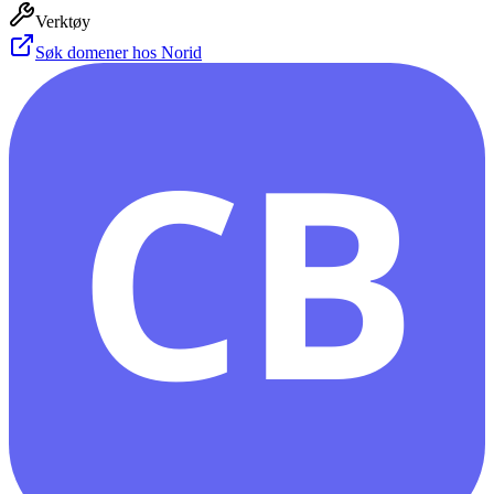
Verktøy
Søk domener hos Norid
CB