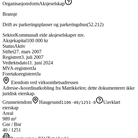
Organisasjonsform
Aksjeselskap
Bransje
Drift av parkeringsplasser og parkeringshus
(
52.212
)
Sektor
Kommunalt eide aksjeselskaper mv.
Aksjekapital
100 000 kr
Status
Aktiv
Stiftet
27. mars 2007
Registrert
3. juli 2007
Vedtektsdato
11. juni 2024
MVA-registrert
Ja
Foretaksregisteret
Ja
Eiendom ved virksomhetsadressen
Adresse-/koordinatkobling fra Matrikkelen; dette dokumenterer ikke
juridisk eierskap.
Grunneiendom
Haugesund
Uavklart
1106-40/1251-0
eierskap
Areal
989 m²
Gnr / Bnr
40
/
1251