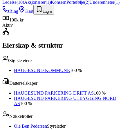
Ledelse
(
10
)
Aksjonærer
(
1
)
Konsern
Portefølje
(
2
)
Underenheter
(
1
)
Ring
Kart
Lagre
100k kr
Aktiv
Eierskap & struktur
Største eiere
HAUGESUND KOMMUNE
100 %
Datterselskaper
HAUGESUND PARKERING DRIFT AS
100 %
HAUGESUND PARKERING UTBYGGING NORD
AS
100 %
Nøkkelroller
Ole Ben Pedersen
Styreleder