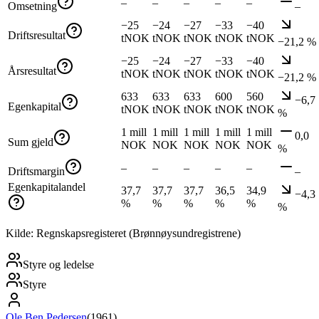
–
–
–
–
–
Omsetning
–
−25
−24
−27
−33
−40
Driftsresultat
tNOK
tNOK
tNOK
tNOK
tNOK
−21,2 %
−25
−24
−27
−33
−40
Årsresultat
tNOK
tNOK
tNOK
tNOK
tNOK
−21,2 %
633
633
633
600
560
−6,7
Egenkapital
tNOK
tNOK
tNOK
tNOK
tNOK
%
1 mill
1 mill
1 mill
1 mill
1 mill
0,0
Sum gjeld
NOK
NOK
NOK
NOK
NOK
%
–
–
–
–
–
Driftsmargin
–
Egenkapitalandel
37,7
37,7
37,7
36,5
34,9
−4,3
%
%
%
%
%
%
Kilde: Regnskapsregisteret (Brønnøysundregistrene)
Styre og ledelse
Styre
Ole Ben Pedersen
(
1961
)