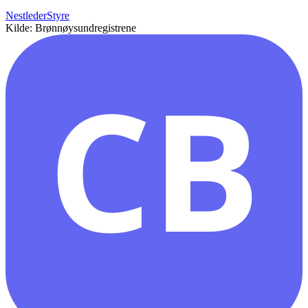
Nestleder
Styre
Kilde: Brønnøysundregistrene
CB