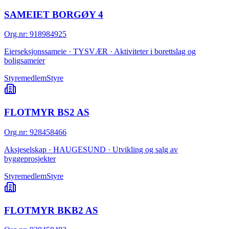
SAMEIET BORGØY 4
Org.nr
:
918984925
Eierseksjonssameie · TYSVÆR · Aktiviteter i borettslag og
boligsameier
Styremedlem
Styre
FLOTMYR BS2 AS
Org.nr
:
928458466
Aksjeselskap · HAUGESUND · Utvikling og salg av
byggeprosjekter
Styremedlem
Styre
FLOTMYR BKB2 AS