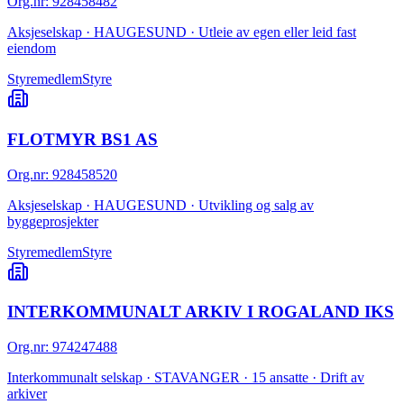
Org.nr
:
928458482
Aksjeselskap · HAUGESUND · Utleie av egen eller leid fast
eiendom
Styremedlem
Styre
FLOTMYR BS1 AS
Org.nr
:
928458520
Aksjeselskap · HAUGESUND · Utvikling og salg av
byggeprosjekter
Styremedlem
Styre
INTERKOMMUNALT ARKIV I ROGALAND IKS
Org.nr
:
974247488
Interkommunalt selskap · STAVANGER · 15 ansatte · Drift av
arkiver