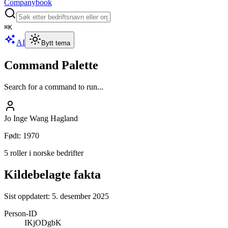
Companybook
⌘
K
AI
Bytt tema
Command Palette
Search for a command to run...
Jo Inge Wang Hagland
Født
:
1970
5 roller i norske bedrifter
Kildebelagte fakta
Sist oppdatert:
5. desember 2025
Person-ID
IKjODgbK