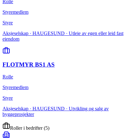
Rolle
Styremedlem
Styre
Aksjeselskap · HAUGESUND · Utleie av egen eller leid fast
eiendom
FLOTMYR BS1 AS
Rolle
Styremedlem
Styre
Aksjeselskap · HAUGESUND · Utvikling og salg av
byggeprosjekter
Roller i bedrifter
(
5
)