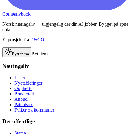
Companybook
Norsk næringsliv — tilgjengelig der din AI jobber. Bygget på åpne
data.
Et prosjekt fra
D&CO
Bytt tema
Bytt tema
Næringsliv
Lister
Nyetableringer
Opphørte
Børsnotert
Anbud
Patentsok
Fylker og kommuner
Det offentlige
Staten