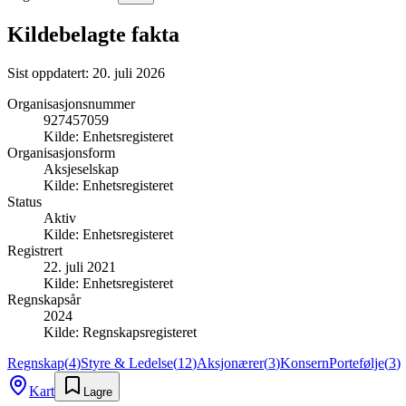
Kildebelagte fakta
Sist oppdatert:
20. juli 2026
Organisasjonsnummer
927457059
Kilde:
Enhetsregisteret
Organisasjonsform
Aksjeselskap
Kilde:
Enhetsregisteret
Status
Aktiv
Kilde:
Enhetsregisteret
Registrert
22. juli 2021
Kilde:
Enhetsregisteret
Regnskapsår
2024
Kilde:
Regnskapsregisteret
Regnskap
(
4
)
Styre & Ledelse
(
12
)
Aksjonærer
(
3
)
Konsern
Portefølje
(
3
)
Kart
Lagre