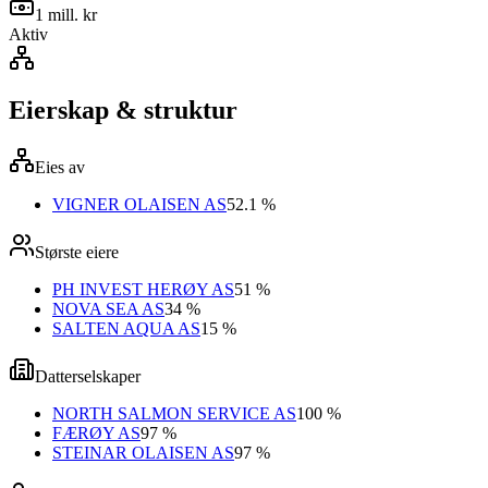
1 mill. kr
Aktiv
Eierskap & struktur
Eies av
VIGNER OLAISEN AS
52.1 %
Største eiere
PH INVEST HERØY AS
51 %
NOVA SEA AS
34 %
SALTEN AQUA AS
15 %
Datterselskaper
NORTH SALMON SERVICE AS
100 %
FÆRØY AS
97 %
STEINAR OLAISEN AS
97 %