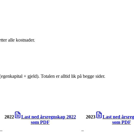
tter alle kostnader.
egenkapital + gjeld). Totalen er alltid lik på begge sider.
2022
Last ned årsregnskap
2022
2023
Last ned årsr
som PDF
som PDF
–
–