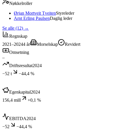
Nøkkelroller
Ørjan Mortveit Tveiten
Styreleder
Arnt Erling Paulsen
Daglig leder
Se alle (12)
→
Regnskap
2021–2024
4
år
Morselskap
Revidert
Omsetning
–
Driftsresultat
2024
−52 t
−44,4 %
Egenkapital
2024
156,4 mill
+0,1 %
EBITDA
2024
−52
−44,4 %