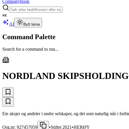
Companybook
⌘
K
AI
Bytt tema
Command Palette
Search for a command to run...
NORDLAND SKIPSHOLDING
Eie aksjer og andeler i andre selskaper, og det som naturlig står i forb
Org.nr:
927457059
•
Stiftet
2021
•
HERØY