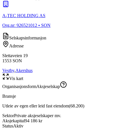
A-TEC HOLDING AS
Org.nr:
926521012
• SON
Selskapsinformasjon
Adresse
Slettaveien 19
1553
SON
Vestby
,
Akershus
Vis kart
Organisasjonsform
Aksjeselskap
Bransje
Utleie av egen eller leid fast eiendom
(
68.200
)
Sektor
Private aksjeselskaper mv.
Aksjekapital
94 186 kr
Status
Aktiv