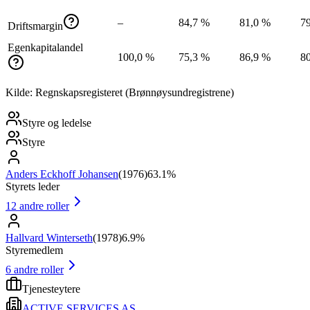
–
84,7 %
81,0 %
7
Driftsmargin
Egenkapitalandel
100,0 %
75,3 %
86,9 %
8
Kilde: Regnskapsregisteret (Brønnøysundregistrene)
Styre og ledelse
Styre
Anders Eckhoff Johansen
(
1976
)
63.1%
Styrets leder
12
andre roller
Hallvard Winterseth
(
1978
)
6.9%
Styremedlem
6
andre roller
Tjenesteytere
ACTIVE SERVICES AS