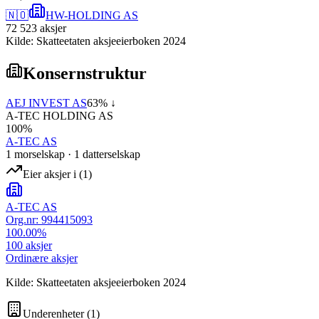
🇳🇴
HW-HOLDING AS
72 523
aksjer
Kilde: Skatteetaten aksjeeierboken 2024
Konsernstruktur
AEJ INVEST AS
63
% ↓
A-TEC HOLDING AS
100
%
A-TEC AS
1
morselskap
·
1
datterselskap
Eier aksjer i
(
1
)
A-TEC AS
Org.nr:
994415093
100.00
%
100
aksjer
Ordinære aksjer
Kilde: Skatteetaten aksjeeierboken 2024
Underenheter
(
1
)