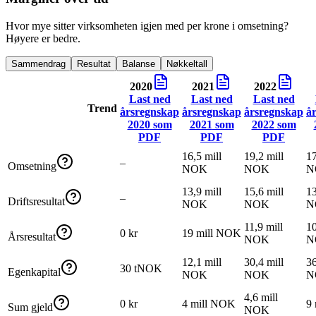
Hvor mye sitter virksomheten igjen med per krone i omsetning?
Høyere er bedre.
Sammendrag
Resultat
Balanse
Nøkkeltall
2020
2021
2022
Last ned
Last ned
Last ned
Trend
årsregnskap
årsregnskap
årsregnskap
å
2020
som
2021
som
2022
som
PDF
PDF
PDF
16,5 mill
19,2 mill
17
–
Omsetning
NOK
NOK
N
13,9 mill
15,6 mill
13
–
Driftsresultat
NOK
NOK
N
11,9 mill
10
0 kr
19 mill NOK
Årsresultat
NOK
N
12,1 mill
30,4 mill
36
30 tNOK
Egenkapital
NOK
NOK
N
4,6 mill
0 kr
4 mill NOK
9
Sum gjeld
NOK