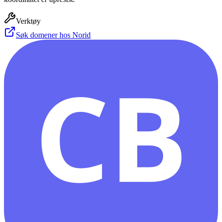
Verktøy
Søk domener hos Norid
CB