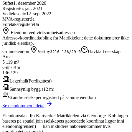
Stiftet
1. desember 2020
Registrert
6. jan. 2021
Vedtektsdato
12. sep. 2022
MVA-registrert
Ja
Foretaksregisteret
Ja
Eiendom ved virksomhetsadressen
Adresse-/koordinatkobling fra Matrikkelen; dette dokumenterer ikke
juridisk eierskap.
Grunneiendom
Vestby
Uavklart eierskap
3216-136/29-0
Areal
5 119 m²
Gnr / Bnr
136
/
29
Lagerhall
(
Ferdigattest
)
Sannsynlig bygg (12 m)
6
andre selskap
er
registrert på samme eiendom
Se eiendommen i detalj
Eiendomsdata fra Kartverket Matrikkelen via Geonorge. Koblingen
baseres på spatial join (selskapets geocodede koordinat ligger inni
eiendomsgrensen) — kan inkludere naboeiendommer hvis
koordinatet er upresist.