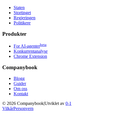
Staten
Stortinget
Regjeringen
Politikere
Produkter
beta
For AI-agenter
Konkurrentanalyse
Chrome Extension
Companybook
Blogg
Guider
Om oss
Kontakt
©
2026
Companybook
|
Utviklet av
0-1
Vilkår
Personvern