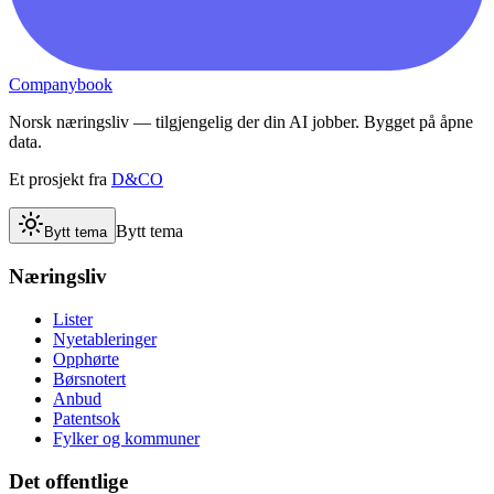
Companybook
Norsk næringsliv — tilgjengelig der din AI jobber. Bygget på åpne
data.
Et prosjekt fra
D&CO
Bytt tema
Bytt tema
Næringsliv
Lister
Nyetableringer
Opphørte
Børsnotert
Anbud
Patentsok
Fylker og kommuner
Det offentlige