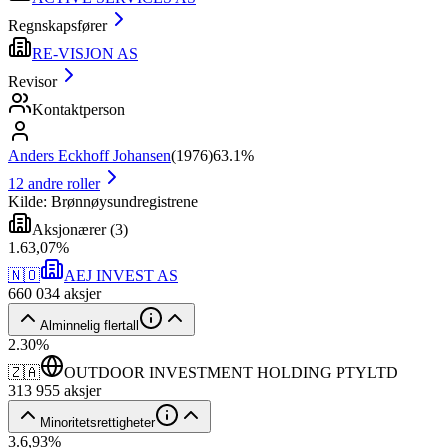
Regnskapsfører
RE-VISJON AS
Revisor
Kontaktperson
Anders Eckhoff Johansen
(
1976
)
63.1%
12
andre roller
Kilde: Brønnøysundregistrene
Aksjonærer
(
3
)
1
.
63,07
%
🇳🇴
AEJ INVEST AS
660 034
aksjer
Alminnelig flertall
2
.
30
%
🇿🇦
OUTDOOR INVESTMENT HOLDING PTYLTD
313 955
aksjer
Minoritetsrettigheter
3
.
6,93
%