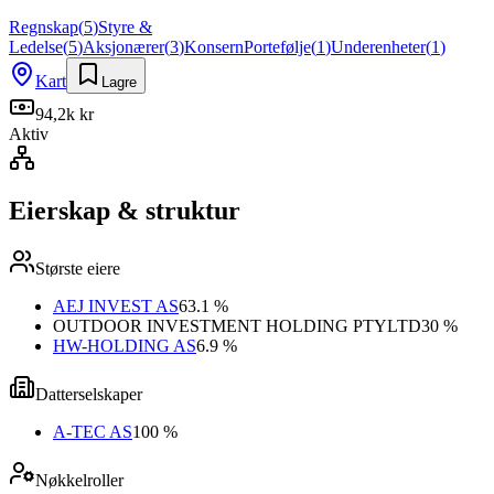
Regnskap
(
5
)
Styre &
Ledelse
(
5
)
Aksjonærer
(
3
)
Konsern
Portefølje
(
1
)
Underenheter
(
1
)
Kart
Lagre
94,2k kr
Aktiv
Eierskap & struktur
Største eiere
AEJ INVEST AS
63.1 %
OUTDOOR INVESTMENT HOLDING PTYLTD
30 %
HW-HOLDING AS
6.9 %
Datterselskaper
A-TEC AS
100 %
Nøkkelroller