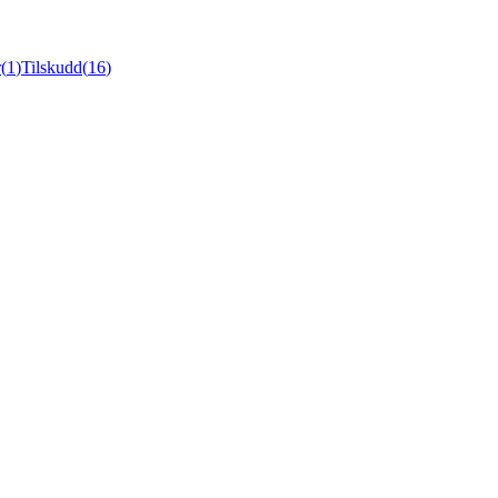
r
(
1
)
Tilskudd
(
16
)