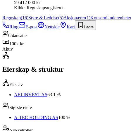
59 412 000 kr
Kilde:
Regnskapsregisteret
Regnskap
(
16
)
Styre & Ledelse
(
5
)
Aksjonærer
(
1
)
Konsern
Underenhete
Ring
E-post
Nettside
Kart
Lagre
24
ansatte
100k kr
Aktiv
Eierskap & struktur
Eies av
AEJ INVEST AS
63.1 %
Største eiere
A-TEC HOLDING AS
100 %
Nøkkelroller