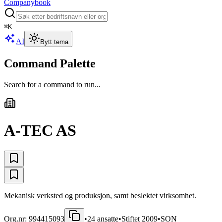
Companybook
⌘
K
AI
Bytt tema
Command Palette
Search for a command to run...
A-TEC AS
Mekanisk verksted og produksjon, samt beslektet virksomhet.
Org.nr:
994415093
•
24
ansatte
•
Stiftet
2009
•
SON