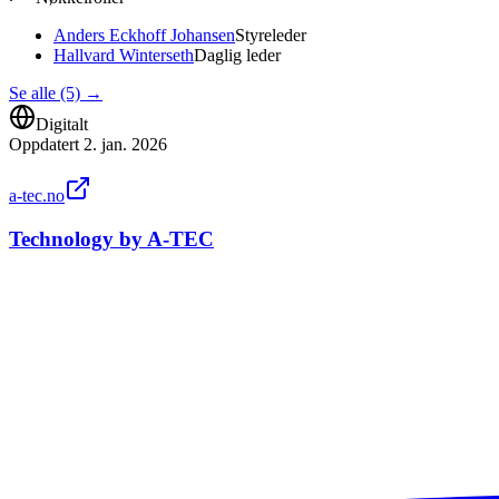
Anders Eckhoff Johansen
Styreleder
Hallvard Winterseth
Daglig leder
Se alle (5)
→
Digitalt
Oppdatert
2. jan. 2026
a-tec.no
Technology by A-TEC