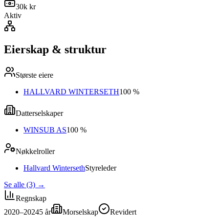
30k kr
Aktiv
Eierskap & struktur
Største eiere
HALLVARD WINTERSETH
100 %
Datterselskaper
WINSUB AS
100 %
Nøkkelroller
Hallvard Winterseth
Styreleder
Se alle (3)
→
Regnskap
2020–2024
5
år
Morselskap
Revidert