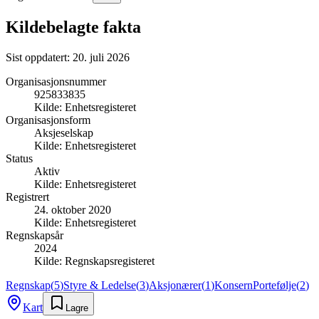
Kildebelagte fakta
Sist oppdatert:
20. juli 2026
Organisasjonsnummer
925833835
Kilde:
Enhetsregisteret
Organisasjonsform
Aksjeselskap
Kilde:
Enhetsregisteret
Status
Aktiv
Kilde:
Enhetsregisteret
Registrert
24. oktober 2020
Kilde:
Enhetsregisteret
Regnskapsår
2024
Kilde:
Regnskapsregisteret
Regnskap
(
5
)
Styre & Ledelse
(
3
)
Aksjonærer
(
1
)
Konsern
Portefølje
(
2
)
Kart
Lagre