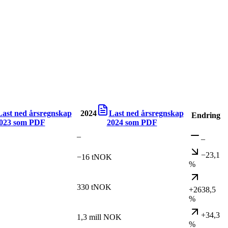
Last ned årsregnskap
2024
Last ned årsregnskap
Endring
023
som PDF
2024
som PDF
–
–
−23,1
−16 tNOK
%
330 tNOK
+2638,5
%
+34,3
1,3 mill NOK
%