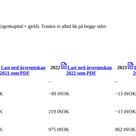
egenkapital + gjeld). Totalen er alltid lik på begge sider.
Last ned årsregnskap
2022
Last ned årsregnskap
2023
2021
som PDF
2022
som PDF
2
–
–
OK
−89 tNOK
−13 tNOK
OK
219 tNOK
−13 tNOK
OK
975 tNOK
962 tNOK