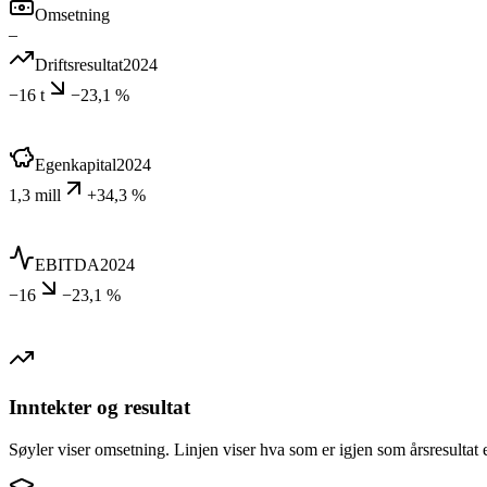
Omsetning
–
Driftsresultat
2024
−16 t
−23,1 %
Egenkapital
2024
1,3 mill
+34,3 %
EBITDA
2024
−16
−23,1 %
Inntekter og resultat
Søyler viser omsetning. Linjen viser hva som er igjen som årsresultat e