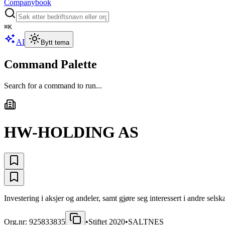
Companybook
⌘
K
AI
Bytt tema
Command Palette
Search for a command to run...
HW-HOLDING AS
Investering i aksjer og andeler, samt gjøre seg interessert i andre selsk
Org.nr:
925833835
•
Stiftet
2020
•
SALTNES