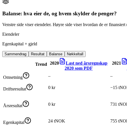
Balanse: hva eier de, og hvem skylder de penger?
Venstre side viser eiendeler. Høyre side viser hvordan de er finansiert (
Eiendeler
Egenkapital + gjeld
Sammendrag
Resultat
Balanse
Nøkkeltall
2020
Last ned årsregnskap
2021
Trend
2020
som PDF
–
–
Omsetning
0 kr
−15 tN
Driftsresultat
0 kr
731 tN
Årsresultat
24 tNOK
755 tN
Egenkapital