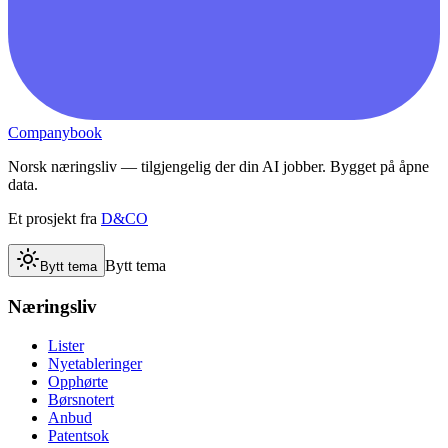
Companybook
Norsk næringsliv — tilgjengelig der din AI jobber. Bygget på åpne
data.
Et prosjekt fra
D&CO
Bytt tema
Bytt tema
Næringsliv
Lister
Nyetableringer
Opphørte
Børsnotert
Anbud
Patentsok