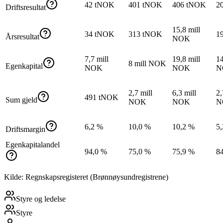
42 tNOK
401 tNOK
406 tNOK
2
Driftsresultat
15,8 mill
34 tNOK
313 tNOK
1
Årsresultat
NOK
7,7 mill
19,8 mill
14
8 mill NOK
Egenkapital
NOK
NOK
N
2,7 mill
6,3 mill
2,
491 tNOK
Sum gjeld
NOK
NOK
N
6,2 %
10,0 %
10,2 %
5
Driftsmargin
Egenkapitalandel
94,0 %
75,0 %
75,9 %
8
Kilde: Regnskapsregisteret (Brønnøysundregistrene)
Styre og ledelse
Styre