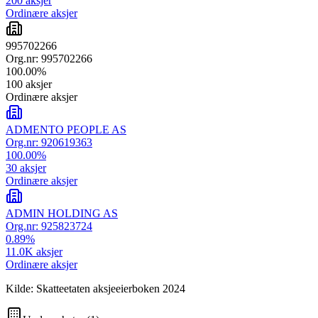
200
aksjer
Ordinære aksjer
995702266
Org.nr:
995702266
100.00
%
100
aksjer
Ordinære aksjer
ADMENTO PEOPLE AS
Org.nr:
920619363
100.00
%
30
aksjer
Ordinære aksjer
ADMIN HOLDING AS
Org.nr:
925823724
0.89
%
11.0K
aksjer
Ordinære aksjer
Kilde: Skatteetaten aksjeeierboken 2024