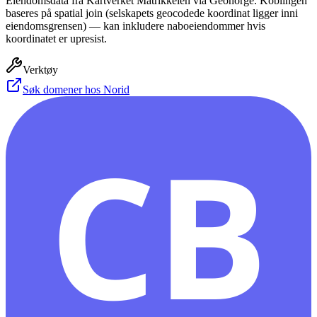
Eiendomsdata fra Kartverket Matrikkelen via Geonorge. Koblingen
baseres på spatial join (selskapets geocodede koordinat ligger inni
eiendomsgrensen) — kan inkludere naboeiendommer hvis
koordinatet er upresist.
Verktøy
Søk domener hos Norid
CB