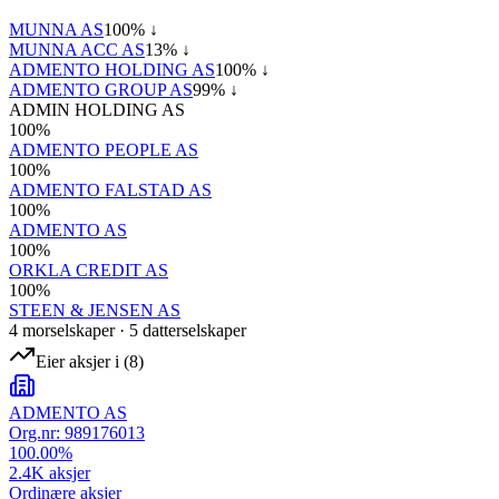
MUNNA AS
100
% ↓
MUNNA ACC AS
13
% ↓
ADMENTO HOLDING AS
100
% ↓
ADMENTO GROUP AS
99
% ↓
ADMIN HOLDING AS
100
%
ADMENTO PEOPLE AS
100
%
ADMENTO FALSTAD AS
100
%
ADMENTO AS
100
%
ORKLA CREDIT AS
100
%
STEEN & JENSEN AS
4
morselskap
er
·
5
datterselskap
er
Eier aksjer i
(
8
)
ADMENTO AS
Org.nr:
989176013
100.00
%
2.4K
aksjer
Ordinære aksjer