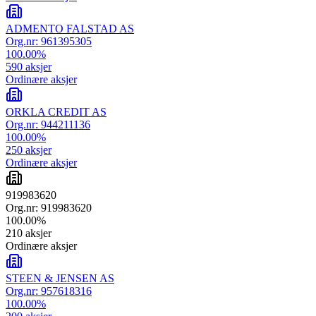
ADMENTO FALSTAD AS
Org.nr:
961395305
100.00
%
590
aksjer
Ordinære aksjer
ORKLA CREDIT AS
Org.nr:
944211136
100.00
%
250
aksjer
Ordinære aksjer
919983620
Org.nr:
919983620
100.00
%
210
aksjer
Ordinære aksjer
STEEN & JENSEN AS
Org.nr:
957618316
100.00
%