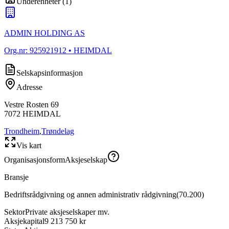
Underenheter
(
1
)
ADMIN HOLDING AS
Org.nr:
925921912
• HEIMDAL
Selskapsinformasjon
Adresse
Vestre Rosten 69
7072
HEIMDAL
Trondheim
,
Trøndelag
Vis kart
Organisasjonsform
Aksjeselskap
Bransje
Bedriftsrådgivning og annen administrativ rådgivning
(
70.200
)
Sektor
Private aksjeselskaper mv.
Aksjekapital
9 213 750 kr