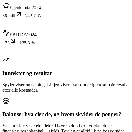
Egenkapital
2024
56 mill
+282,7 %
EBITDA
2024
−73
−135,3 %
Inntekter og resultat
Søyler viser omsetning. Linjen viser hva som er igjen som årsresultat
etter alle kostnader.
Balanse: hva eier de, og hvem skylder de penger?
Venstre side viser eiendeler. Høyre side viser hvordan de er
finansiert (egenkapital + gjeld). Totalen er alltid lik på begge sider.