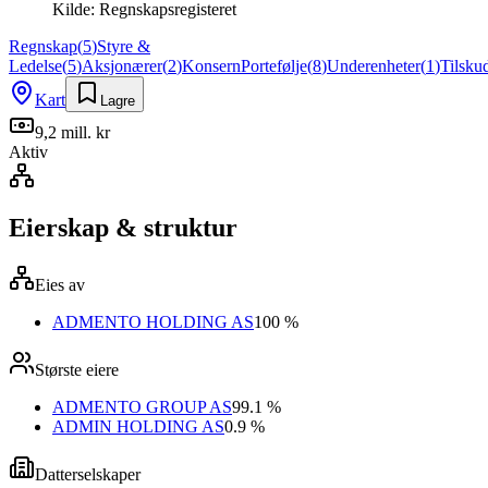
Kilde:
Regnskapsregisteret
Regnskap
(
5
)
Styre &
Ledelse
(
5
)
Aksjonærer
(
2
)
Konsern
Portefølje
(
8
)
Underenheter
(
1
)
Tilsku
Kart
Lagre
9,2 mill. kr
Aktiv
Eierskap & struktur
Eies av
ADMENTO HOLDING AS
100 %
Største eiere
ADMENTO GROUP AS
99.1 %
ADMIN HOLDING AS
0.9 %
Datterselskaper