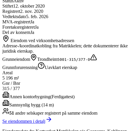
Status
Aktiv
Stiftet
12. oktober 2020
Registrert
2. nov. 2020
Vedtektsdato
5. feb. 2026
MVA-registrert
Ja
Foretaksregisteret
Ja
Del av konsern
Ja
Eiendom ved virksomhetsadressen
Adresse-/koordinatkobling fra Matrikkelen; dette dokumenterer ikke
juridisk eierskap.
Grunneiendom
Trondheim
5001-315/377-0
Grunnforurensning
Uavklart eierskap
Areal
5 196 m²
Gnr / Bnr
315
/
377
Annen kontorbygning
(
Ferdigattest
)
Sannsynlig bygg (14 m)
51
andre selskap
er
registrert på samme eiendom
Se eiendommen i detalj