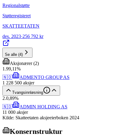
Regionalstøtte
Støtteregisteret
SKATTEETATEN
des. 2023
·
256 792 kr
Se alle
(
4
)
Aksjonærer
(
2
)
1
.
99,11
%
🇳🇴
ADMENTO GROUP AS
1 228 500
aksjer
Tvangsinnløsning
2
.
0,89
%
🇳🇴
ADMIN HOLDING AS
11 000
aksjer
Kilde: Skatteetaten aksjeeierboken 2024
Konsernstruktur