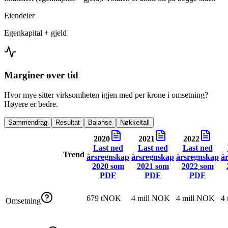
Eiendeler
Egenkapital + gjeld
Marginer over tid
Hvor mye sitter virksomheten igjen med per krone i omsetning?
Høyere er bedre.
Sammendrag
Resultat
Balanse
Nøkkeltall
2020
2021
2022
Last ned
Last ned
Last ned
Trend
årsregnskap
årsregnskap
årsregnskap
å
2020
som
2021
som
2022
som
PDF
PDF
PDF
679 tNOK
4 mill NOK
4 mill NOK
4
Omsetning