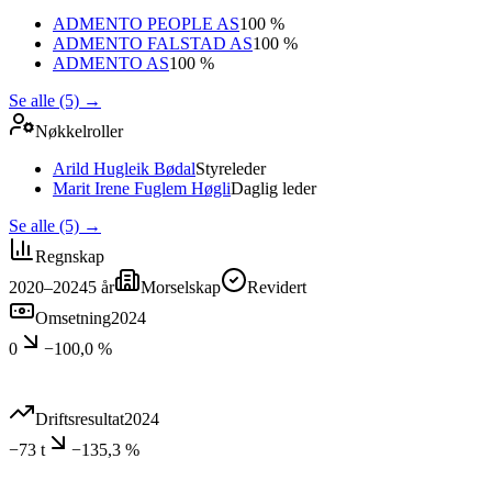
ADMENTO PEOPLE AS
100 %
ADMENTO FALSTAD AS
100 %
ADMENTO AS
100 %
Se alle (5)
→
Nøkkelroller
Arild Hugleik Bødal
Styreleder
Marit Irene Fuglem Høgli
Daglig leder
Se alle (5)
→
Regnskap
2020–2024
5
år
Morselskap
Revidert
Omsetning
2024
0
−100,0 %
Driftsresultat
2024
−73 t
−135,3 %