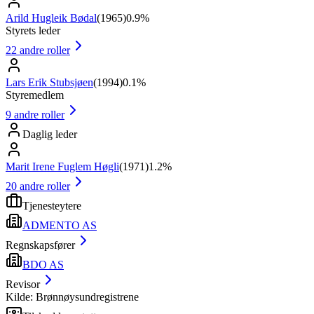
Arild Hugleik Bødal
(
1965
)
0.9%
Styrets leder
22
andre roller
Lars Erik Stubsjøen
(
1994
)
0.1%
Styremedlem
9
andre roller
Daglig leder
Marit Irene Fuglem Høgli
(
1971
)
1.2%
20
andre roller
Tjenesteytere
ADMENTO AS
Regnskapsfører
BDO AS
Revisor
Kilde: Brønnøysundregistrene