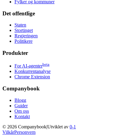
Fylker og kommuner
Det offentlige
Staten
Stortinget
Regjeringen
Politikere
Produkter
beta
For AI-agenter
Konkurrentanalyse
Chrome Extension
Companybook
Blogg
Guider
Om oss
Kontakt
©
2026
Companybook
|
Utviklet av
0-1
Vilkår
Personvern