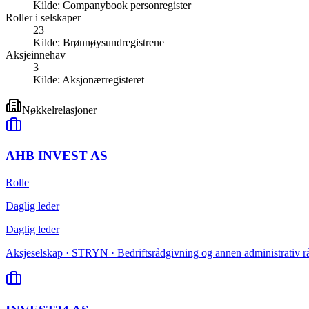
Kilde:
Companybook personregister
Roller i selskaper
23
Kilde:
Brønnøysundregistrene
Aksjeinnehav
3
Kilde:
Aksjonærregisteret
Nøkkelrelasjoner
AHB INVEST AS
Rolle
Daglig leder
Daglig leder
Aksjeselskap · STRYN · Bedriftsrådgivning og annen administrativ r