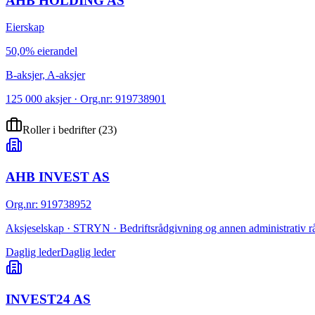
AHB HOLDING AS
Eierskap
50,0% eierandel
B-aksjer, A-aksjer
125 000 aksjer · Org.nr: 919738901
Roller i bedrifter
(
23
)
AHB INVEST AS
Org.nr
:
919738952
Aksjeselskap · STRYN · Bedriftsrådgivning og annen administrativ r
Daglig leder
Daglig leder
INVEST24 AS