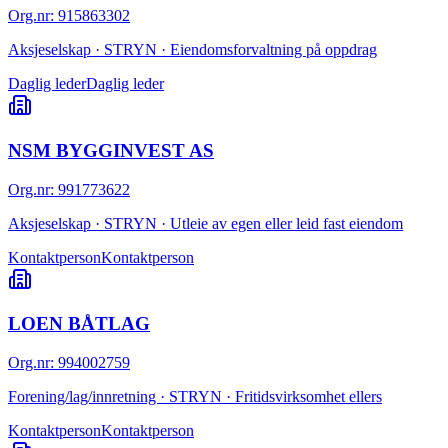
Org.nr
:
915863302
Aksjeselskap · STRYN · Eiendomsforvaltning på oppdrag
Daglig leder
Daglig leder
NSM BYGGINVEST AS
Org.nr
:
991773622
Aksjeselskap · STRYN · Utleie av egen eller leid fast eiendom
Kontaktperson
Kontaktperson
LOEN BÅTLAG
Org.nr
:
994002759
Forening/lag/innretning · STRYN · Fritidsvirksomhet ellers
Kontaktperson
Kontaktperson