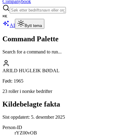
Companybook
⌘
K
AI
Bytt tema
Command Palette
Search for a command to run...
ARILD HUGLEIK BØDAL
Født
:
1965
23 roller i norske bedrifter
Kildebelagte fakta
Sist oppdatert:
5. desember 2025
Person-ID
rYZ00vOB