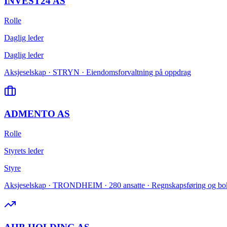
INVEST24 AS
Rolle
Daglig leder
Daglig leder
Aksjeselskap · STRYN · Eiendomsforvaltning på oppdrag
ADMENTO AS
Rolle
Styrets leder
Styre
Aksjeselskap · TRONDHEIM · 280 ansatte · Regnskapsføring og bo