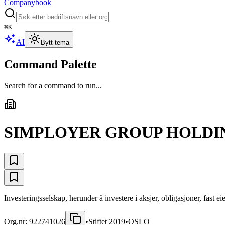
Companybook
⌘
K
AI
Bytt tema
Command Palette
Search for a command to run...
SIMPLOYER GROUP HOLDIN
Investeringsselskap, herunder å investere i aksjer, obligasjoner, fast e
Org.nr:
922741026
•
Stiftet
2019
•
OSLO