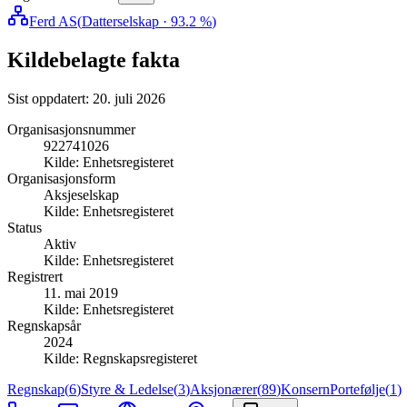
Ferd AS
(
Datterselskap
· 93.2 %
)
Kildebelagte fakta
Sist oppdatert:
20. juli 2026
Organisasjonsnummer
922741026
Kilde:
Enhetsregisteret
Organisasjonsform
Aksjeselskap
Kilde:
Enhetsregisteret
Status
Aktiv
Kilde:
Enhetsregisteret
Registrert
11. mai 2019
Kilde:
Enhetsregisteret
Regnskapsår
2024
Kilde:
Regnskapsregisteret
Regnskap
(
6
)
Styre & Ledelse
(
3
)
Aksjonærer
(
89
)
Konsern
Portefølje
(
1
)