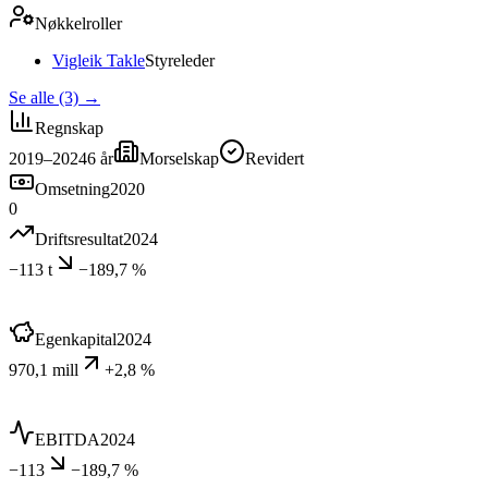
Nøkkelroller
Vigleik Takle
Styreleder
Se alle (3)
→
Regnskap
2019–2024
6
år
Morselskap
Revidert
Omsetning
2020
0
Driftsresultat
2024
−113 t
−189,7 %
Egenkapital
2024
970,1 mill
+2,8 %
EBITDA
2024
−113
−189,7 %