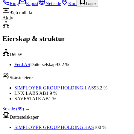
Ring
E-post
Nettside
Kart
Lagre
95,6 mill. kr
Aktiv
Eierskap & struktur
Del av
Ferd AS
Datterselskap
93.2 %
Største eiere
SIMPLOYER GROUP HOLDING 1 AS
93.2 %
LNX LABS AB
1.9 %
SAVESTATE AB
1 %
Se alle (89)
→
Datterselskaper
SIMPLOYER GROUP HOLDING 3 AS
100 %