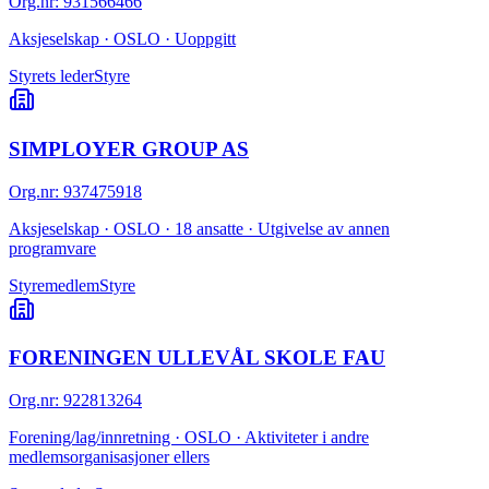
Org.nr
:
931566466
Aksjeselskap · OSLO · Uoppgitt
Styrets leder
Styre
SIMPLOYER GROUP AS
Org.nr
:
937475918
Aksjeselskap · OSLO · 18 ansatte · Utgivelse av annen
programvare
Styremedlem
Styre
FORENINGEN ULLEVÅL SKOLE FAU
Org.nr
:
922813264
Forening/lag/innretning · OSLO · Aktiviteter i andre
medlemsorganisasjoner ellers