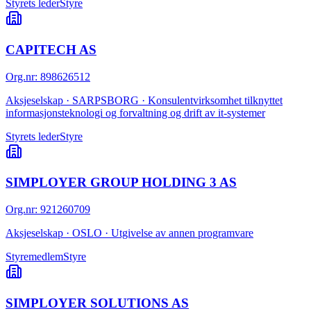
Styrets leder
Styre
CAPITECH AS
Org.nr
:
898626512
Aksjeselskap · SARPSBORG · Konsulentvirksomhet tilknyttet
informasjonsteknologi og forvaltning og drift av it-systemer
Styrets leder
Styre
SIMPLOYER GROUP HOLDING 3 AS
Org.nr
:
921260709
Aksjeselskap · OSLO · Utgivelse av annen programvare
Styremedlem
Styre
SIMPLOYER SOLUTIONS AS