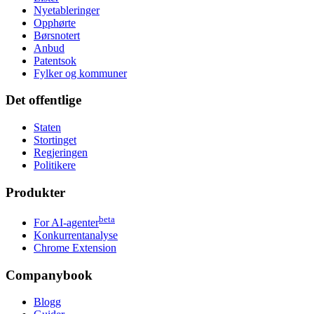
Nyetableringer
Opphørte
Børsnotert
Anbud
Patentsok
Fylker og kommuner
Det offentlige
Staten
Stortinget
Regjeringen
Politikere
Produkter
beta
For AI-agenter
Konkurrentanalyse
Chrome Extension
Companybook
Blogg