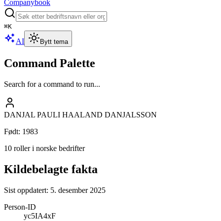
Companybook
⌘
K
AI
Bytt tema
Command Palette
Search for a command to run...
DANJAL PAULI HAALAND DANJALSSON
Født
:
1983
10 roller i norske bedrifter
Kildebelagte fakta
Sist oppdatert:
5. desember 2025
Person-ID
yc5IA4xF