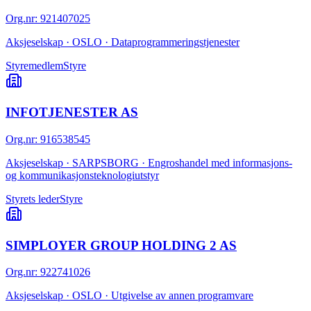
Org.nr
:
921407025
Aksjeselskap · OSLO · Dataprogrammeringstjenester
Styremedlem
Styre
INFOTJENESTER AS
Org.nr
:
916538545
Aksjeselskap · SARPSBORG · Engroshandel med informasjons-
og kommunikasjonsteknologiutstyr
Styrets leder
Styre
SIMPLOYER GROUP HOLDING 2 AS
Org.nr
:
922741026
Aksjeselskap · OSLO · Utgivelse av annen programvare