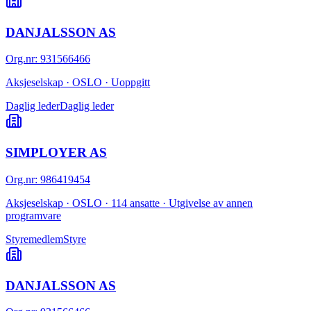
DANJALSSON AS
Org.nr
:
931566466
Aksjeselskap · OSLO · Uoppgitt
Daglig leder
Daglig leder
SIMPLOYER AS
Org.nr
:
986419454
Aksjeselskap · OSLO · 114 ansatte · Utgivelse av annen
programvare
Styremedlem
Styre
DANJALSSON AS