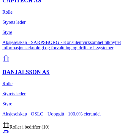
CAPITECH AS
Rolle
Styrets leder
Styre
Aksjeselskap · SARPSBORG · Konsulentvirksomhet tilknyttet
informasjonsteknologi og forvaltning og drift av it-systemer
DANJALSSON AS
Rolle
Styrets leder
Styre
Aksjeselskap · OSLO · Uoppgitt · 100,0% eierandel
Roller i bedrifter
(
10
)