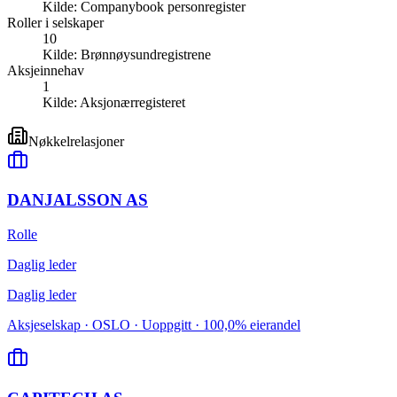
Kilde:
Companybook personregister
Roller i selskaper
10
Kilde:
Brønnøysundregistrene
Aksjeinnehav
1
Kilde:
Aksjonærregisteret
Nøkkelrelasjoner
DANJALSSON AS
Rolle
Daglig leder
Daglig leder
Aksjeselskap · OSLO · Uoppgitt · 100,0% eierandel