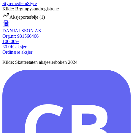
Styremedlem
Styre
Kilde: Brønnøysundregistrene
Aksjeportefølje
(
1
)
DANJALSSON AS
Org.nr:
931566466
100.00
%
30.0K
aksjer
Ordinære aksjer
Kilde: Skatteetaten aksjeeierboken 2024
CB