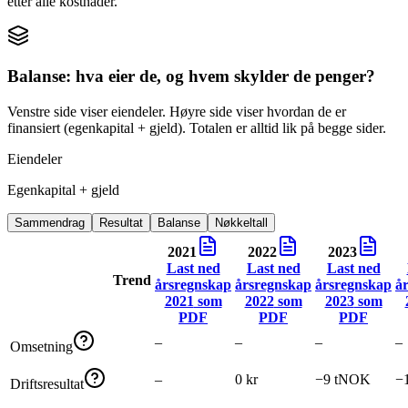
etter alle kostnader.
Balanse: hva eier de, og hvem skylder de penger?
Venstre side viser eiendeler. Høyre side viser hvordan de er
finansiert (egenkapital + gjeld). Totalen er alltid lik på begge sider.
Eiendeler
Egenkapital + gjeld
Sammendrag
Resultat
Balanse
Nøkkeltall
2021
2022
2023
Last ned
Last ned
Last ned
Trend
årsregnskap
årsregnskap
årsregnskap
å
2021
som
2022
som
2023
som
PDF
PDF
PDF
–
–
–
–
Omsetning
–
0 kr
−9 tNOK
−
Driftsresultat