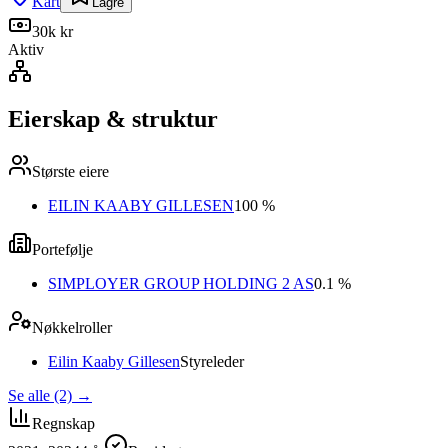
Kart
Lagre
30k kr
Aktiv
Eierskap & struktur
Største eiere
EILIN KAABY GILLESEN
100 %
Portefølje
SIMPLOYER GROUP HOLDING 2 AS
0.1 %
Nøkkelroller
Eilin Kaaby Gillesen
Styreleder
Se alle (2)
→
Regnskap