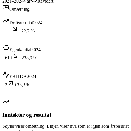
2021–2024
4
år
Revidert
Omsetning
–
Driftsresultat
2024
−11 t
−22,2 %
Egenkapital
2024
−61 t
−238,9 %
EBITDA
2024
−2
+33,3 %
Inntekter og resultat
Søyler viser omsetning. Linjen viser hva som er igjen som årsresultat