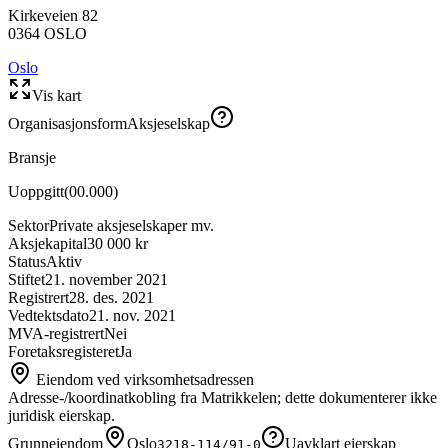
Kirkeveien 82
0364
OSLO
Oslo
Vis kart
Organisasjonsform
Aksjeselskap
Bransje
Uoppgitt
(
00.000
)
Sektor
Private aksjeselskaper mv.
Aksjekapital
30 000 kr
Status
Aktiv
Stiftet
21. november 2021
Registrert
28. des. 2021
Vedtektsdato
21. nov. 2021
MVA-registrert
Nei
Foretaksregisteret
Ja
Eiendom ved virksomhetsadressen
Adresse-/koordinatkobling fra Matrikkelen; dette dokumenterer ikke
juridisk eierskap.
Grunneiendom
Oslo
Uavklart eierskap
3218-114/91-0