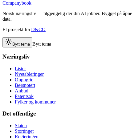
Companybook
Norsk næringsliv — tilgjengelig der din AI jobber. Bygget på åpne
data.
Et prosjekt fra
D&CO
Bytt tema
Bytt tema
Næringsliv
Lister
Nyetableringer
Opphørte
Børsnotert
Anbud
Patentsok
Fylker og kommuner
Det offentlige
Staten
Stortinget
Regjeringen