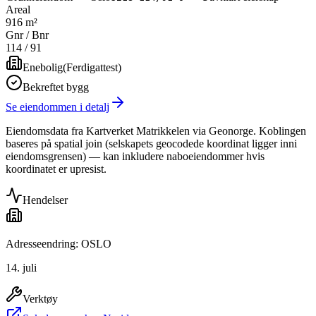
Areal
916 m²
Gnr / Bnr
114
/
91
Enebolig
(
Ferdigattest
)
Bekreftet bygg
Se eiendommen i detalj
Eiendomsdata fra Kartverket Matrikkelen via Geonorge. Koblingen
baseres på spatial join (selskapets geocodede koordinat ligger inni
eiendomsgrensen) — kan inkludere naboeiendommer hvis
koordinatet er upresist.
Hendelser
Adresseendring: OSLO
14. juli
Verktøy