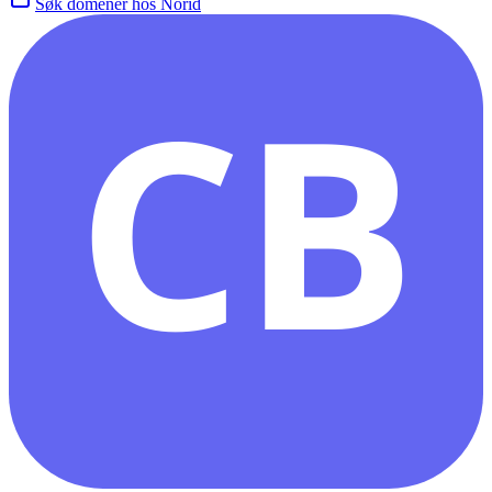
Søk domener hos Norid
CB