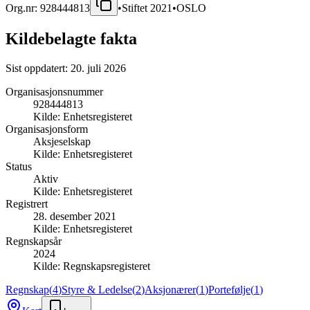
Org.nr:
928444813
•
Stiftet
2021
•
OSLO
Kildebelagte fakta
Sist oppdatert:
20. juli 2026
Organisasjonsnummer
928444813
Kilde:
Enhetsregisteret
Organisasjonsform
Aksjeselskap
Kilde:
Enhetsregisteret
Status
Aktiv
Kilde:
Enhetsregisteret
Registrert
28. desember 2021
Kilde:
Enhetsregisteret
Regnskapsår
2024
Kilde:
Regnskapsregisteret
Regnskap
(
4
)
Styre & Ledelse
(
2
)
Aksjonærer
(
1
)
Portefølje
(
1
)