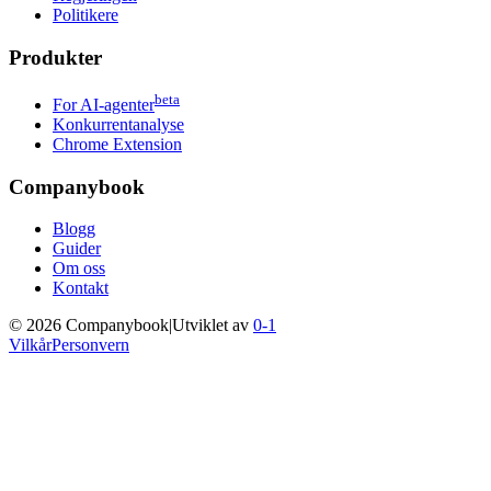
Politikere
Produkter
beta
For AI-agenter
Konkurrentanalyse
Chrome Extension
Companybook
Blogg
Guider
Om oss
Kontakt
©
2026
Companybook
|
Utviklet av
0-1
Vilkår
Personvern