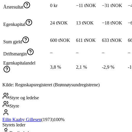
0 kr
−11 tNOK
−31 tNOK
−
Årsresultat
24 tNOK
13 tNOK
−18 tNOK
−
Egenkapital
600 tNOK
611 tNOK
633 tNOK
6
Sum gjeld
–
–
–
–
Driftsmargin
Egenkapitalandel
3,8 %
2,1 %
-2,9 %
-
Kilde: Regnskapsregisteret (Brønnøysundregistrene)
Styre og ledelse
Styre
Eilin Kaaby Gillesen
(
1973
)
100%
Styrets leder