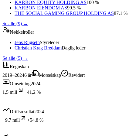
KARBON EQUITY HOLDING AS
100 %
KARBON EIENDOM AS
99.5 %
THE SOCIAL GAMING GROUP HOLDING AS
87.1 %
Se alle (9)
→
Nøkkelroller
Jens Rugseth
Styreleder
Christian Krag Breddam
Daglig leder
Se alle (5)
→
Regnskap
2019–2024
6
år
Morselskap
Revidert
Omsetning
2024
1,5 mill
−41,2 %
Driftsresultat
2024
−9,7 mill
+54,8 %