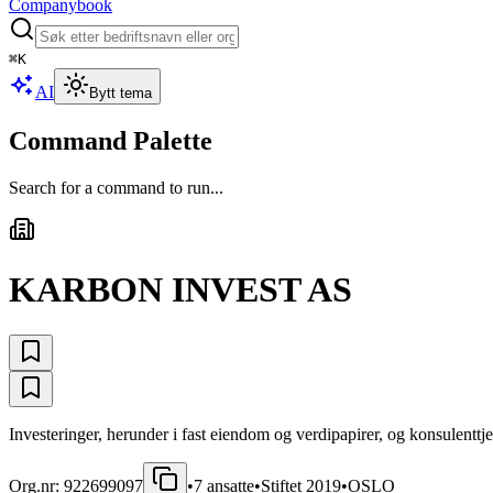
Companybook
⌘
K
AI
Bytt tema
Command Palette
Search for a command to run...
KARBON INVEST AS
Investeringer, herunder i fast eiendom og verdipapirer, og konsulenttje
Org.nr:
922699097
•
7
ansatte
•
Stiftet
2019
•
OSLO