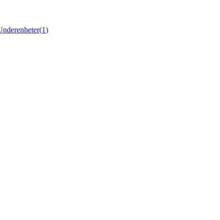
Underenheter
(
1
)