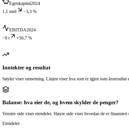
Egenkapital
2024
1,1 mrd
−3,3 %
EBITDA
2024
−9 t
+56,7 %
Inntekter og resultat
Søyler viser omsetning. Linjen viser hva som er igjen som årsresultat e
Balanse: hva eier de, og hvem skylder de penger?
Venstre side viser eiendeler. Høyre side viser hvordan de er finansiert (
Eiendeler