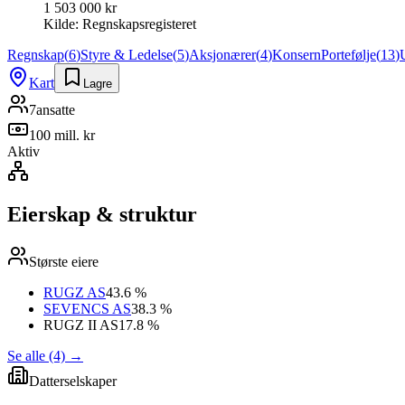
1 503 000 kr
Kilde:
Regnskapsregisteret
Regnskap
(
6
)
Styre & Ledelse
(
5
)
Aksjonærer
(
4
)
Konsern
Portefølje
(
13
)
Kart
Lagre
7
ansatte
100 mill. kr
Aktiv
Eierskap & struktur
Største eiere
RUGZ AS
43.6 %
SEVENCS AS
38.3 %
RUGZ II AS
17.8 %
Se alle (4)
→
Datterselskaper