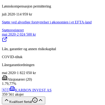
Lønnskompensasjon permittering
juli 2020
·
114 959 kr
Støtte ved alvorlige forstyrrelser i økonomien i et EFTA-land
Støtteregisteret
mai 2020
·
2 024 500 kr
Lån, garantier og annen risikokapital
COVID-tiltak
Lånegarantiordningen
mai 2020
·
1 822 050 kr
Aksjonærer
(
20
)
1
.
79,77
%
🇳🇴
KARBON INVEST AS
359 561
aksjer
Kvalifisert flertall