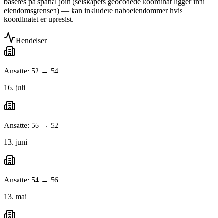
baseres på spatial join (selskapets geocodede koordinat ligger inni
eiendomsgrensen) — kan inkludere naboeiendommer hvis
koordinatet er upresist.
Hendelser
Ansatte: 52 → 54
16. juli
Ansatte: 56 → 52
13. juni
Ansatte: 54 → 56
13. mai