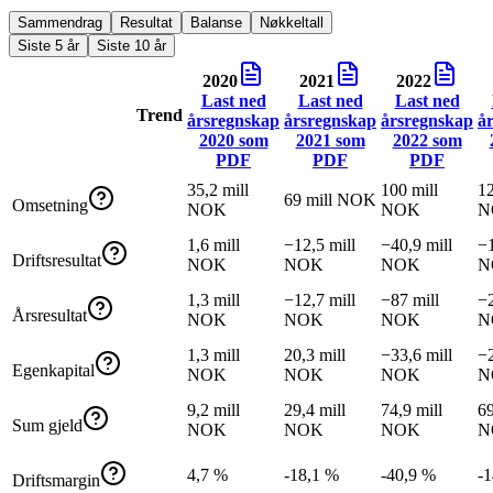
Sammendrag
Resultat
Balanse
Nøkkeltall
Siste 5 år
Siste 10 år
2020
2021
2022
Last ned
Last ned
Last ned
Trend
årsregnskap
årsregnskap
årsregnskap
å
2020
som
2021
som
2022
som
PDF
PDF
PDF
35,2 mill
100 mill
12
69 mill NOK
Omsetning
NOK
NOK
N
1,6 mill
−12,5 mill
−40,9 mill
−1
Driftsresultat
NOK
NOK
NOK
N
1,3 mill
−12,7 mill
−87 mill
−2
Årsresultat
NOK
NOK
NOK
N
1,3 mill
20,3 mill
−33,6 mill
−2
Egenkapital
NOK
NOK
NOK
N
9,2 mill
29,4 mill
74,9 mill
69
Sum gjeld
NOK
NOK
NOK
N
4,7 %
-18,1 %
-40,9 %
-
Driftsmargin