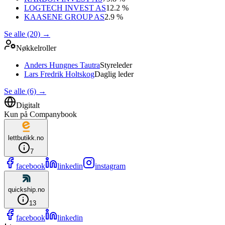
LOGTECH INVEST AS
12.2 %
KAASENE GROUP AS
2.9 %
Se alle (20)
→
Nøkkelroller
Anders Hungnes Tautra
Styreleder
Lars Fredrik Holtskog
Daglig leder
Se alle (6)
→
Digitalt
Kun på Companybook
lettbutikk.no
7
facebook
linkedin
instagram
quickship.no
13
facebook
linkedin