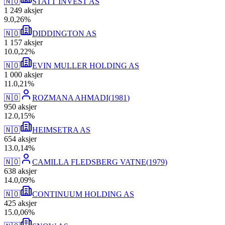
🇳🇴
STATT INVEST AS
1 249
aksjer
9
.
0,26
%
🇳🇴
DIDDINGTON AS
1 157
aksjer
10
.
0,22
%
🇳🇴
EVIN MULLER HOLDING AS
1 000
aksjer
11
.
0,21
%
🇳🇴
ROZMANA AHMADI
(
1981
)
950
aksjer
12
.
0,15
%
🇳🇴
HEIMSETRA AS
654
aksjer
13
.
0,14
%
🇳🇴
CAMILLA FLEDSBERG VATNE
(
1979
)
638
aksjer
14
.
0,09
%
🇳🇴
CONTINUUM HOLDING AS
425
aksjer
15
.
0,06
%