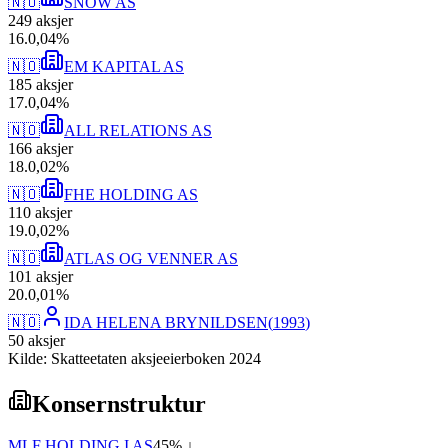
🇳🇴
SNOW AS
249
aksjer
16
.
0,04
%
🇳🇴
EM KAPITAL AS
185
aksjer
17
.
0,04
%
🇳🇴
ALL RELATIONS AS
166
aksjer
18
.
0,02
%
🇳🇴
FHE HOLDING AS
110
aksjer
19
.
0,02
%
🇳🇴
ATLAS OG VENNER AS
101
aksjer
20
.
0,01
%
🇳🇴
IDA HELENA BRYNILDSEN
(
1993
)
50
aksjer
Kilde: Skatteetaten aksjeeierboken 2024
Konsernstruktur
MLF HOLDING I AS
45
% ↓