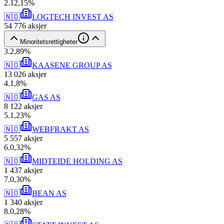
2
.
12,15
%
🇳🇴
LOGTECH INVEST AS
54 776
aksjer
Minoritetsrettigheter
3
.
2,89
%
🇳🇴
KAASENE GROUP AS
13 026
aksjer
4
.
1,8
%
🇳🇴
GAS AS
8 122
aksjer
5
.
1,23
%
🇳🇴
WEBFRAKT AS
5 557
aksjer
6
.
0,32
%
🇳🇴
MIDTEIDE HOLDING AS
1 437
aksjer
7
.
0,30
%
🇳🇴
BEAN AS
1 340
aksjer
8
.
0,28
%