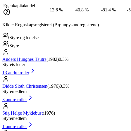
Egenkapitalandel
12,6 %
40,8 %
-81,4 %
-
Kilde: Regnskapsregisteret (Brønnøysundregistrene)
Styre og ledelse
Styre
Anders Hungnes Tautra
(
1982
)
0.3%
Styrets leder
13
andre roller
Didde Sloth Christensen
(
1976
)
0.3%
Styremedlem
3
andre roller
Stig Helge Myklebust
(
1976
)
Styremedlem
1
andre roller