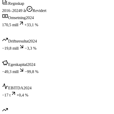
Regnskap
2016–2024
9
år
Revidert
Omsetning
2024
170,5 mill
+33,1 %
Driftsresultat
2024
−19,8 mill
−3,3 %
Egenkapital
2024
−49,3 mill
−99,8 %
EBITDA
2024
−17 t
+0,4 %