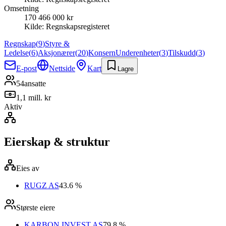
Omsetning
170 466 000 kr
Kilde:
Regnskapsregisteret
Regnskap
(
9
)
Styre &
Ledelse
(
6
)
Aksjonærer
(
20
)
Konsern
Underenheter
(
3
)
Tilskudd
(
3
)
E-post
Nettside
Kart
Lagre
54
ansatte
1,1 mill. kr
Aktiv
Eierskap & struktur
Eies av
RUGZ AS
43.6 %
Største eiere
KARBON INVEST AS
79.8 %