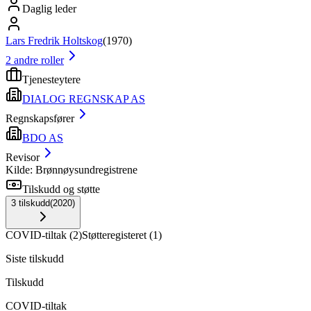
Daglig leder
Lars Fredrik Holtskog
(
1970
)
2
andre roller
Tjenesteytere
DIALOG REGNSKAP AS
Regnskapsfører
BDO AS
Revisor
Kilde: Brønnøysundregistrene
Tilskudd og støtte
3
tilskudd
(
2020
)
COVID-tiltak
(
2
)
Støtteregisteret
(
1
)
Siste tilskudd
Tilskudd
COVID-tiltak