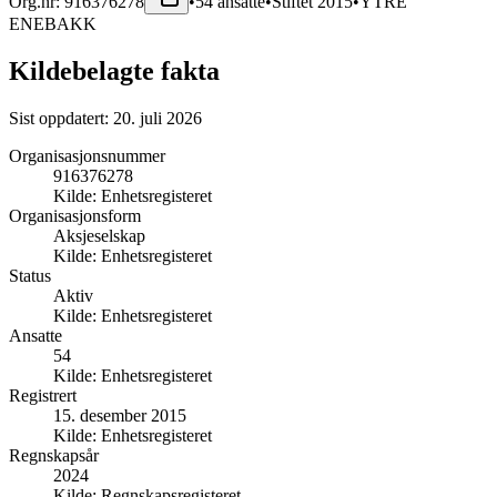
Org.nr:
916376278
•
54
ansatte
•
Stiftet
2015
•
YTRE
ENEBAKK
Kildebelagte fakta
Sist oppdatert:
20. juli 2026
Organisasjonsnummer
916376278
Kilde:
Enhetsregisteret
Organisasjonsform
Aksjeselskap
Kilde:
Enhetsregisteret
Status
Aktiv
Kilde:
Enhetsregisteret
Ansatte
54
Kilde:
Enhetsregisteret
Registrert
15. desember 2015
Kilde:
Enhetsregisteret
Regnskapsår
2024
Kilde:
Regnskapsregisteret