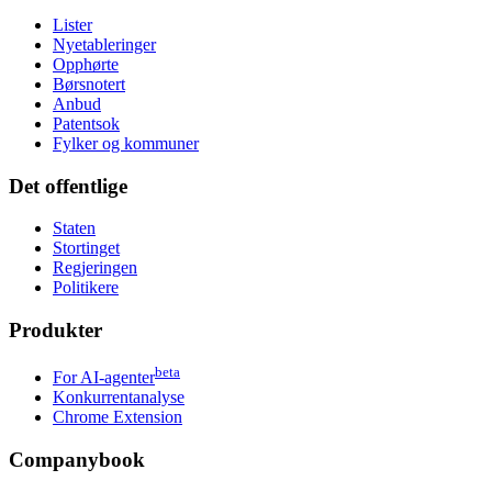
Lister
Nyetableringer
Opphørte
Børsnotert
Anbud
Patentsok
Fylker og kommuner
Det offentlige
Staten
Stortinget
Regjeringen
Politikere
Produkter
beta
For AI-agenter
Konkurrentanalyse
Chrome Extension
Companybook