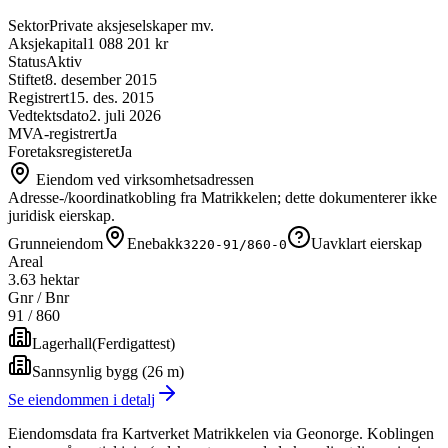
Sektor
Private aksjeselskaper mv.
Aksjekapital
1 088 201 kr
Status
Aktiv
Stiftet
8. desember 2015
Registrert
15. des. 2015
Vedtektsdato
2. juli 2026
MVA-registrert
Ja
Foretaksregisteret
Ja
Eiendom ved virksomhetsadressen
Adresse-/koordinatkobling fra Matrikkelen; dette dokumenterer ikke
juridisk eierskap.
Grunneiendom
Enebakk
Uavklart eierskap
3220-91/860-0
Areal
3.63 hektar
Gnr / Bnr
91
/
860
Lagerhall
(
Ferdigattest
)
Sannsynlig bygg (26 m)
Se eiendommen i detalj
Eiendomsdata fra Kartverket Matrikkelen via Geonorge. Koblingen