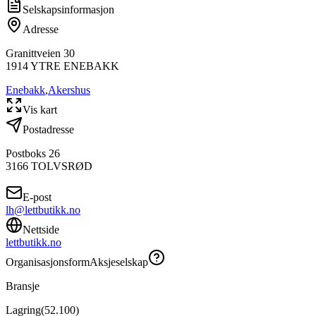
Selskapsinformasjon
Adresse
Granittveien 30
1914
YTRE ENEBAKK
Enebakk
,
Akershus
Vis kart
Postadresse
Postboks 26
3166
TOLVSRØD
E-post
lh@lettbutikk.no
Nettside
lettbutikk.no
Organisasjonsform
Aksjeselskap
Bransje
Lagring
(
52.100
)