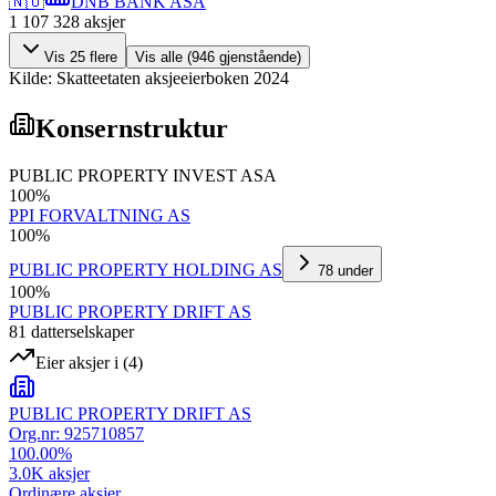
🇳🇴
DNB BANK ASA
1 107 328
aksjer
Vis
25
flere
Vis alle (
946
gjenstående)
Kilde: Skatteetaten aksjeeierboken 2024
Konsernstruktur
PUBLIC PROPERTY INVEST ASA
100
%
PPI FORVALTNING AS
100
%
PUBLIC PROPERTY HOLDING AS
78
under
100
%
PUBLIC PROPERTY DRIFT AS
81
datterselskap
er
Eier aksjer i
(
4
)
PUBLIC PROPERTY DRIFT AS
Org.nr:
925710857
100.00
%
3.0K
aksjer
Ordinære aksjer