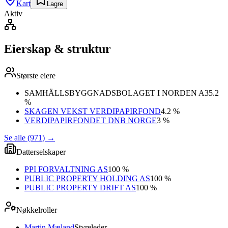
Kart
Lagre
Aktiv
Eierskap & struktur
Største eiere
SAMHÄLLSBYGGNADSBOLAGET I NORDEN A
35.2
%
SKAGEN VEKST VERDIPAPIRFOND
4.2 %
VERDIPAPIRFONDET DNB NORGE
3 %
Se alle (971)
→
Datterselskaper
PPI FORVALTNING AS
100 %
PUBLIC PROPERTY HOLDING AS
100 %
PUBLIC PROPERTY DRIFT AS
100 %
Nøkkelroller
Martin Mæland
Styreleder