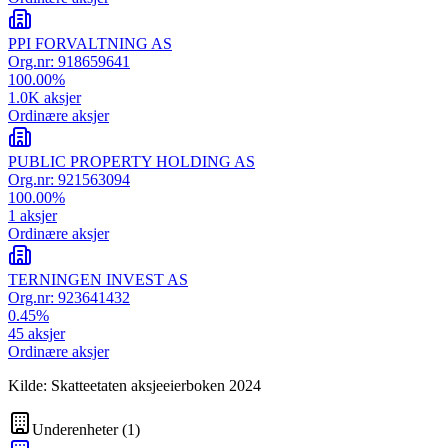
PPI FORVALTNING AS
Org.nr:
918659641
100.00
%
1.0K
aksjer
Ordinære aksjer
PUBLIC PROPERTY HOLDING AS
Org.nr:
921563094
100.00
%
1
aksjer
Ordinære aksjer
TERNINGEN INVEST AS
Org.nr:
923641432
0.45
%
45
aksjer
Ordinære aksjer
Kilde: Skatteetaten aksjeeierboken 2024
Underenheter
(
1
)