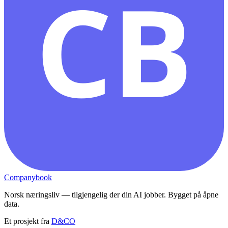
CB
Companybook
Norsk næringsliv — tilgjengelig der din AI jobber. Bygget på åpne
data.
Et prosjekt fra
D&CO