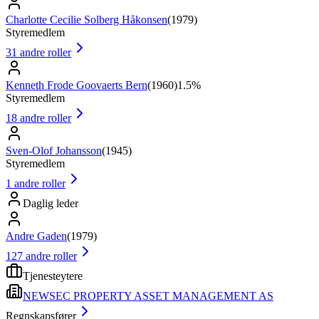
Charlotte Cecilie Solberg Håkonsen
(
1979
)
Styremedlem
31
andre roller
Kenneth Frode Goovaerts Bern
(
1960
)
1.5%
Styremedlem
18
andre roller
Sven-Olof Johansson
(
1945
)
Styremedlem
1
andre roller
Daglig leder
Andre Gaden
(
1979
)
127
andre roller
Tjenesteytere
NEWSEC PROPERTY ASSET MANAGEMENT AS
Regnskapsfører