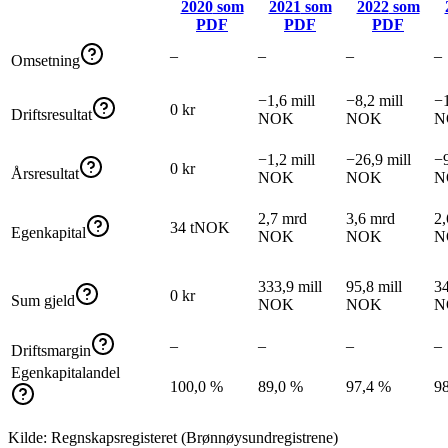
2020
som
2021
som
2022
som
PDF
PDF
PDF
–
–
–
–
Omsetning
−1,6 mill
−8,2 mill
−1
0 kr
Driftsresultat
NOK
NOK
N
−1,2 mill
−26,9 mill
−9
0 kr
Årsresultat
NOK
NOK
N
2,7 mrd
3,6 mrd
2,
34 tNOK
Egenkapital
NOK
NOK
N
333,9 mill
95,8 mill
34
0 kr
Sum gjeld
NOK
NOK
N
–
–
–
–
Driftsmargin
Egenkapitalandel
100,0 %
89,0 %
97,4 %
9
Kilde: Regnskapsregisteret (Brønnøysundregistrene)