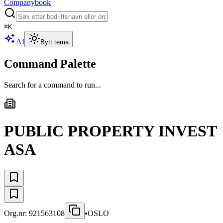
Companybook
⌘
K
AI
Bytt tema
Command Palette
Search for a command to run...
PUBLIC PROPERTY INVEST
ASA
Org.nr:
921563108
•
OSLO