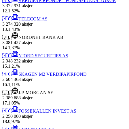
🇳🇴
VERDIPAPIRFONDET FONDSFINANS NORGE
3 372 931
aksjer
12
.
1,52
%
🇳🇴
TELECOM AS
3 274 320
aksjer
13
.
1,43
%
🇸🇪
NORDNET BANK AB
3 081 427
aksjer
14
.
1,37
%
🇳🇴
NJORD SECURITIES AS
2 948 232
aksjer
15
.
1,21
%
🇳🇴
SKAGEN M2 VERDIPAPIRFOND
2 604 363
aksjer
16
.
1,11
%
🇱🇺
J.P. MORGAN SE
2 389 688
aksjer
17
.
1,05
%
🇳🇴
FOSSEKALLEN INVEST AS
2 250 000
aksjer
18
.
0,97
%