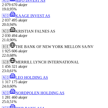
🇳🇴
HIFO INVEST AS
2 079 670
aksjer
19
.
0,95
%
🇳🇴
KAAGE INVEST AS
2 037 495
aksjer
20
.
0,94
%
🇳🇴
KRISTIAN FALNES AS
2 030 494
aksjer
21
.
0,90
%
🇧🇪
THE BANK OF NEW YORK MELLON SA/NV
1 925 606
aksjer
22
.
0,68
%
🇬🇧
MERRILL LYNCH INTERNATIONAL
1 456 321
aksjer
23
.
0,61
%
🇳🇴
LEO HOLDING AS
1 317 175
aksjer
24
.
0,60
%
🇳🇴
NORDPOLEN HOLDING AS
1 281 460
aksjer
25
.
0,51
%