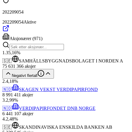
202209054
202209054
Aktive
Aksjonærer
(
971
)
1
.
35,16
%
🇸🇪
SAMHÄLLSBYGGNADSBOLAGET I NORDEN A
75 631 366
aksjer
Negativt flertall
2
.
4,18
%
🇳🇴
SKAGEN VEKST VERDIPAPIRFOND
8 991 411
aksjer
3
.
2,99
%
🇳🇴
VERDIPAPIRFONDET DNB NORGE
6 441 107
aksjer
4
.
2,48
%
🇸🇪
SKANDINAVISKA ENSKILDA BANKEN AB