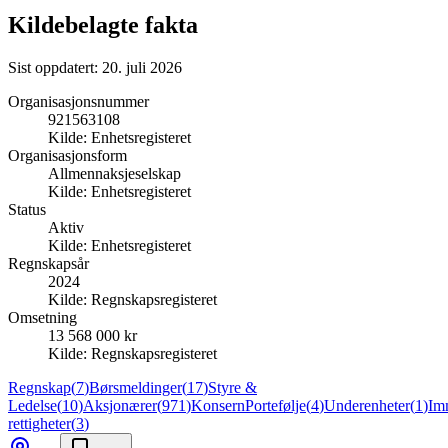
Kildebelagte fakta
Sist oppdatert:
20. juli 2026
Organisasjonsnummer
921563108
Kilde:
Enhetsregisteret
Organisasjonsform
Allmennaksjeselskap
Kilde:
Enhetsregisteret
Status
Aktiv
Kilde:
Enhetsregisteret
Regnskapsår
2024
Kilde:
Regnskapsregisteret
Omsetning
13 568 000 kr
Kilde:
Regnskapsregisteret
Regnskap
(
7
)
Børsmeldinger
(
17
)
Styre &
Ledelse
(
10
)
Aksjonærer
(
971
)
Konsern
Portefølje
(
4
)
Underenheter
(
1
)
Imm
rettigheter
(
3
)