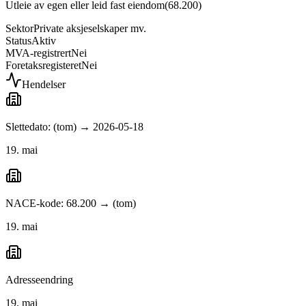
Utleie av egen eller leid fast eiendom
(
68.200
)
Sektor
Private aksjeselskaper mv.
Status
Aktiv
MVA-registrert
Nei
Foretaksregisteret
Nei
Hendelser
Slettedato: (tom) → 2026-05-18
19. mai
NACE-kode: 68.200 → (tom)
19. mai
Adresseendring
19. mai