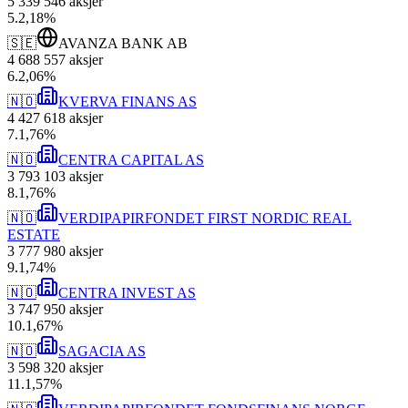
5 339 546
aksjer
5
.
2,18
%
🇸🇪
AVANZA BANK AB
4 688 557
aksjer
6
.
2,06
%
🇳🇴
KVERVA FINANS AS
4 427 618
aksjer
7
.
1,76
%
🇳🇴
CENTRA CAPITAL AS
3 793 103
aksjer
8
.
1,76
%
🇳🇴
VERDIPAPIRFONDET FIRST NORDIC REAL
ESTATE
3 777 980
aksjer
9
.
1,74
%
🇳🇴
CENTRA INVEST AS
3 747 950
aksjer
10
.
1,67
%
🇳🇴
SAGACIA AS
3 598 320
aksjer
11
.
1,57
%