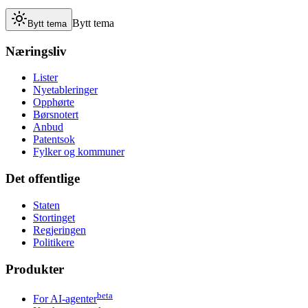
Bytt tema
Bytt tema
Næringsliv
Lister
Nyetableringer
Opphørte
Børsnotert
Anbud
Patentsok
Fylker og kommuner
Det offentlige
Staten
Stortinget
Regjeringen
Politikere
Produkter
beta
For AI-agenter