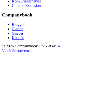
Konkurrentanalyse
Chrome Extension
Companybook
Blogg
Guider
Om oss
Kontakt
©
2026
Companybook
|
Utviklet av
0-1
Vilkår
Personvern