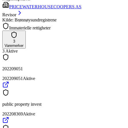
PRICEWATERHOUSECOOPERS AS
Revisor
Kilde: Brønnøysundregistrene
Immaterielle rettigheter
3
Varemerker
3
Aktive
202209051
202209051
Aktive
public property invest
202208369
Aktive