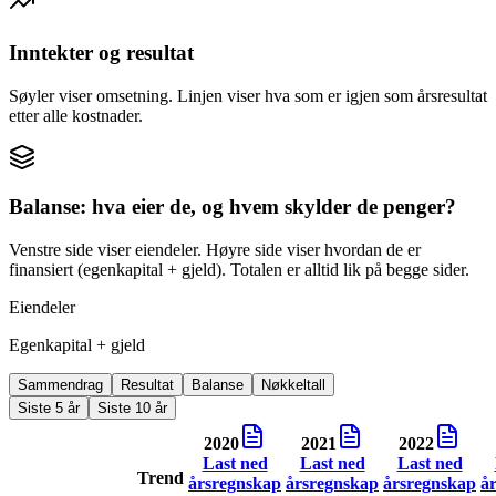
Inntekter og resultat
Søyler viser omsetning. Linjen viser hva som er igjen som årsresultat
etter alle kostnader.
Balanse: hva eier de, og hvem skylder de penger?
Venstre side viser eiendeler. Høyre side viser hvordan de er
finansiert (egenkapital + gjeld). Totalen er alltid lik på begge sider.
Eiendeler
Egenkapital + gjeld
Sammendrag
Resultat
Balanse
Nøkkeltall
Siste 5 år
Siste 10 år
2020
2021
2022
Last ned
Last ned
Last ned
Trend
årsregnskap
årsregnskap
årsregnskap
å