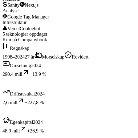
Sanity
Next.js
Analyse
Google Tag Manager
Infrastruktur
Vercel
Cookiebot
5
teknologier
oppdaget
Kun på Companybook
Regnskap
1998–2024
27
år
Morselskap
Revidert
Omsetning
2024
290,4 mill
+13,9 %
Driftsresultat
2024
2,6 mill
+227,8 %
Egenkapital
2024
48,9 mill
+26,9 %