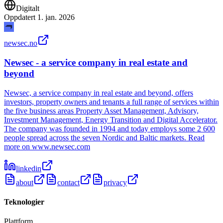
Digitalt
Oppdatert
1. jan. 2026
newsec.no
Newsec - a service company in real estate and
beyond
Newsec, a service company in real estate and beyond, offers
investors, property owners and tenants a full range of services within
the five business areas Property Asset Management, Advisory,
Investment Management, Energy Transition and Digital Accelerator.
The company was founded in 1994 and today employs some 2 600
people spread across the seven Nordic and Baltic markets. Read
more on www.newsec.com
linkedin
about
contact
privacy
Teknologier
Plattform