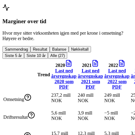
Marginer over tid
Hvor mye sitter virksomheten igjen med per krone i omsetning?
Høyere er bedre.
Sammendrag
Resultat
Balanse
Nøkkeltall
Siste 5 år
Siste 10 år
Alle (27)
2020
2021
2022
Last ned
Last ned
Last ned
Trend
årsregnskap
årsregnskap
årsregnskap
å
2020
som
2021
som
2022
som
PDF
PDF
PDF
237,2 mill
240 mill
249 mill
25
Omsetning
NOK
NOK
NOK
N
5,6 mill
3,9 mill
−5 mill
−2
Driftsresultat
NOK
NOK
NOK
N
15,7 mill
12,3 mill
5,3 mill
3,