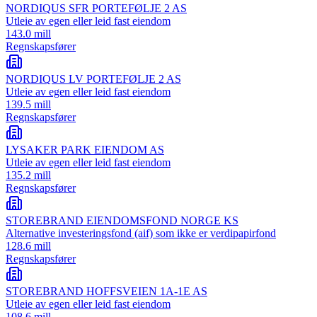
NORDIQUS SFR PORTEFØLJE 2 AS
Utleie av egen eller leid fast eiendom
143.0 mill
Regnskapsfører
NORDIQUS LV PORTEFØLJE 2 AS
Utleie av egen eller leid fast eiendom
139.5 mill
Regnskapsfører
LYSAKER PARK EIENDOM AS
Utleie av egen eller leid fast eiendom
135.2 mill
Regnskapsfører
STOREBRAND EIENDOMSFOND NORGE KS
Alternative investeringsfond (aif) som ikke er verdipapirfond
128.6 mill
Regnskapsfører
STOREBRAND HOFFSVEIEN 1A-1E AS
Utleie av egen eller leid fast eiendom
108.6 mill