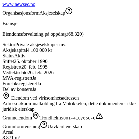
www.newsec.no
Organisasjonsform
Aksjeselskap
Bransje
Eiendomsforvaltning på oppdrag
(
68.320
)
Sektor
Private aksjeselskaper mv.
Aksjekapital
4 100 000 kr
Status
Aktiv
Stiftet
25. oktober 1990
Registrert
20. feb. 1995
Vedtektsdato
26. feb. 2026
MVA-registrert
Ja
Foretaksregisteret
Ja
Del av konsern
Ja
Eiendom ved virksomhetsadressen
Adresse-/koordinatkobling fra Matrikkelen; dette dokumenterer ikke
juridisk eierskap.
Grunneiendom
Trondheim
5001-410/658-0
Grunnforurensning
Uavklart eierskap
Areal
8 871 m²