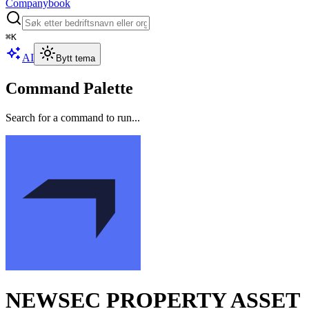
Companybook
⌘
K
AI
Bytt tema
Command Palette
Search for a command to run...
NEWSEC PROPERTY ASSET