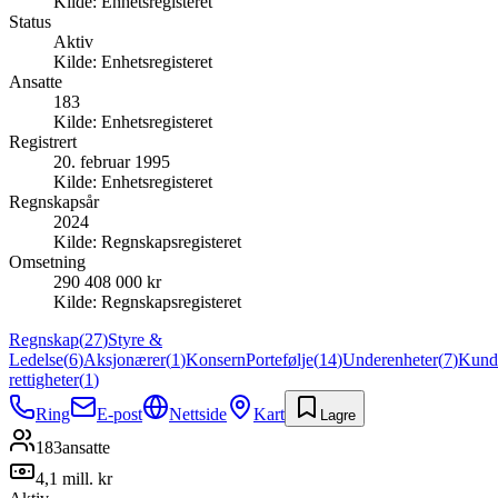
Kilde:
Enhetsregisteret
Status
Aktiv
Kilde:
Enhetsregisteret
Ansatte
183
Kilde:
Enhetsregisteret
Registrert
20. februar 1995
Kilde:
Enhetsregisteret
Regnskapsår
2024
Kilde:
Regnskapsregisteret
Omsetning
290 408 000 kr
Kilde:
Regnskapsregisteret
Regnskap
(
27
)
Styre &
Ledelse
(
6
)
Aksjonærer
(
1
)
Konsern
Portefølje
(
14
)
Underenheter
(
7
)
Kund
rettigheter
(
1
)
Ring
E-post
Nettside
Kart
Lagre
183
ansatte
4,1 mill. kr