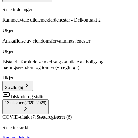
Siste tildelinger
Rammeavtale utleiemeglertjenester - Delkontrakt 2
Ukjent
Anskaffelse av eiendomsforvaltningstjenester
Ukjent
Bistand i forbindelse med salg og utleie av bolig- og
næringseiendom og tomter («megling»)
Ukjent
Se alle
(
5
)
Tilskudd og støtte
13
tilskudd
(
2020–2026
)
COVID-tiltak
(
7
)
Støtteregisteret
(
6
)
Siste tilskudd
Regionalstøtte