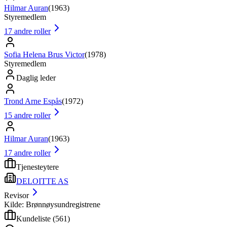
Hilmar Auran
(
1963
)
Styremedlem
17
andre roller
Sofia Helena Brus Victor
(
1978
)
Styremedlem
Daglig leder
Trond Arne Espås
(
1972
)
15
andre roller
Hilmar Auran
(
1963
)
17
andre roller
Tjenesteytere
DELOITTE AS
Revisor
Kilde: Brønnøysundregistrene
Kundeliste
(
561
)