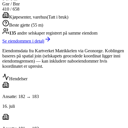
Gnr / Bnr
410
/
658
Kjøpesenter, varehus
(
Tatt i bruk
)
Beste gjette (55 m)
135
andre selskap
er
registrert på samme eiendom
Se eiendommen i detalj
Eiendomsdata fra Kartverket Matrikkelen via Geonorge. Koblingen
baseres på spatial join (selskapets geocodede koordinat ligger inni
eiendomsgrensen) — kan inkludere naboeiendommer hvis
koordinatet er upresist.
Hendelser
Ansatte: 182 → 183
16. juli