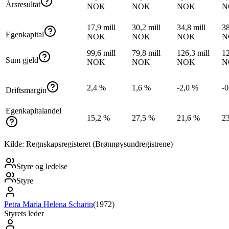
Årsresultat
NOK
NOK
NOK
N
17,9 mill
30,2 mill
34,8 mill
38
Egenkapital
NOK
NOK
NOK
N
99,6 mill
79,8 mill
126,3 mill
12
Sum gjeld
NOK
NOK
NOK
N
2,4 %
1,6 %
-2,0 %
-0
Driftsmargin
Egenkapitalandel
15,2 %
27,5 %
21,6 %
2
Kilde: Regnskapsregisteret (Brønnøysundregistrene)
Styre og ledelse
Styre
Petra Maria Helena Scharin
(
1972
)
Styrets leder