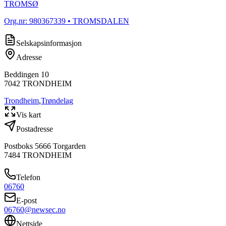
TROMSØ
Org.nr:
980367339
• TROMSDALEN
Selskapsinformasjon
Adresse
Beddingen 10
7042
TRONDHEIM
Trondheim
,
Trøndelag
Vis kart
Postadresse
Postboks 5666 Torgarden
7484
TRONDHEIM
Telefon
06760
E-post
06760@newsec.no
Nettside