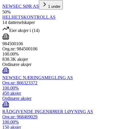
NEWSEC SØR AS
1
under
50
%
HELHETSKONTROLL AS
14
datterselskap
er
Eier aksjer i
(
14
)
984500106
Org.nr:
984500106
100.00
%
838.3K
aksjer
Ordinære aksjer
NEWSEC NÆRINGSMEGLING AS
Org.nr:
866323372
100.00
%
450
aksjer
Ordinære aksjer
RÅDGIVENDE INGENIØRER LØYNING AS
Org.nr:
968469029
100.00
%
150
aksjer