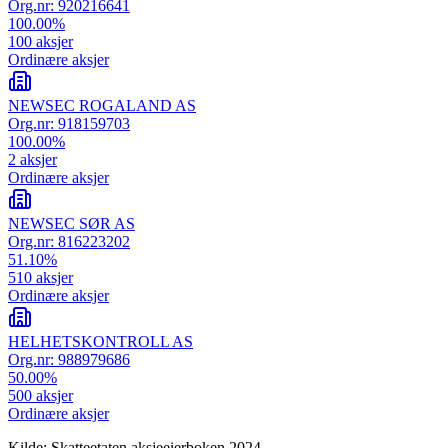
Org.nr:
920216641
100.00
%
100
aksjer
Ordinære aksjer
NEWSEC ROGALAND AS
Org.nr:
918159703
100.00
%
2
aksjer
Ordinære aksjer
NEWSEC SØR AS
Org.nr:
816223202
51.10
%
510
aksjer
Ordinære aksjer
HELHETSKONTROLL AS
Org.nr:
988979686
50.00
%
500
aksjer
Ordinære aksjer
Kilde: Skatteetaten aksjeeierboken 2024