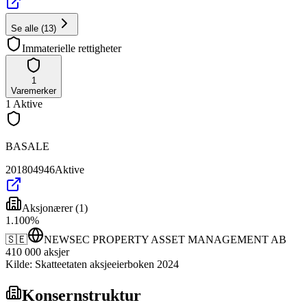
Se alle
(
13
)
Immaterielle rettigheter
1
Varemerker
1
Aktive
BASALE
201804946
Aktive
Aksjonærer
(
1
)
1
.
100
%
🇸🇪
NEWSEC PROPERTY ASSET MANAGEMENT AB
410 000
aksjer
Kilde: Skatteetaten aksjeeierboken 2024
Konsernstruktur