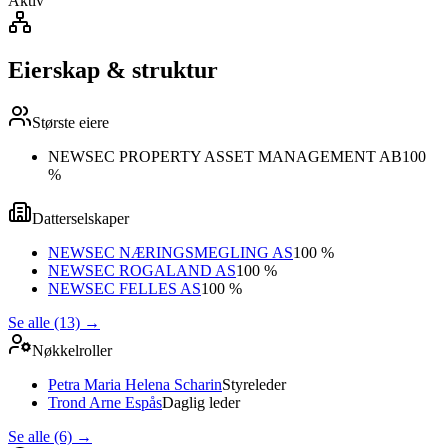
Aktiv
Eierskap & struktur
Største eiere
NEWSEC PROPERTY ASSET MANAGEMENT AB
100
%
Datterselskaper
NEWSEC NÆRINGSMEGLING AS
100 %
NEWSEC ROGALAND AS
100 %
NEWSEC FELLES AS
100 %
Se alle (13)
→
Nøkkelroller
Petra Maria Helena Scharin
Styreleder
Trond Arne Espås
Daglig leder
Se alle (6)
→