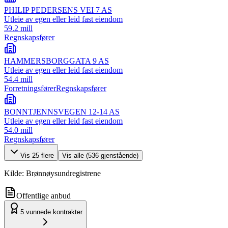
PHILIP PEDERSENS VEI 7 AS
Utleie av egen eller leid fast eiendom
59.2 mill
Regnskapsfører
HAMMERSBORGGATA 9 AS
Utleie av egen eller leid fast eiendom
54.4 mill
Forretningsfører
Regnskapsfører
BONNTJENNSVEGEN 12-14 AS
Utleie av egen eller leid fast eiendom
54.0 mill
Regnskapsfører
Vis
25
flere
Vis alle (
536
gjenstående)
Kilde: Brønnøysundregistrene
Offentlige anbud
5
vunnede kontrakter