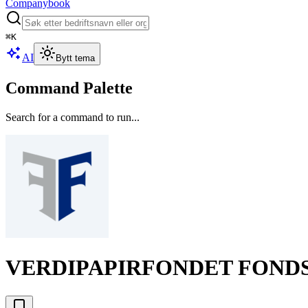
Companybook
⌘
K
AI
Bytt tema
Command Palette
Search for a command to run...
VERDIPAPIRFONDET FOND