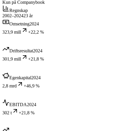
Kun på Companybook
Regnskap
2002–2024
23
år
Omsetning
2024
323,9 mill
+22,2 %
Driftsresultat
2024
301,9 mill
+21,8 %
Egenkapital
2024
2,8 mrd
+46,9 %
EBITDA
2024
302 t
+21,8 %