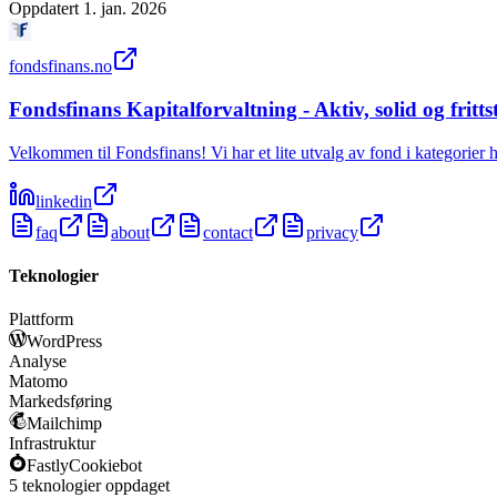
Oppdatert
1. jan. 2026
fondsfinans.no
Fondsfinans Kapitalforvaltning - Aktiv, solid og fritt
Velkommen til Fondsfinans! Vi har et lite utvalg av fond i kategorier 
linkedin
faq
about
contact
privacy
Teknologier
Plattform
WordPress
Analyse
Matomo
Markedsføring
Mailchimp
Infrastruktur
Fastly
Cookiebot
5
teknologier
oppdaget