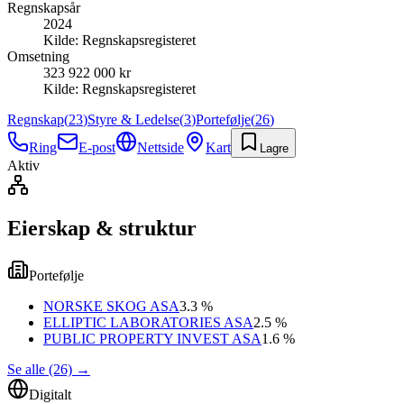
Regnskapsår
2024
Kilde:
Regnskapsregisteret
Omsetning
323 922 000 kr
Kilde:
Regnskapsregisteret
Regnskap
(
23
)
Styre & Ledelse
(
3
)
Portefølje
(
26
)
Ring
E-post
Nettside
Kart
Lagre
Aktiv
Eierskap & struktur
Portefølje
NORSKE SKOG ASA
3.3 %
ELLIPTIC LABORATORIES ASA
2.5 %
PUBLIC PROPERTY INVEST ASA
1.6 %
Se alle (26)
→
Digitalt