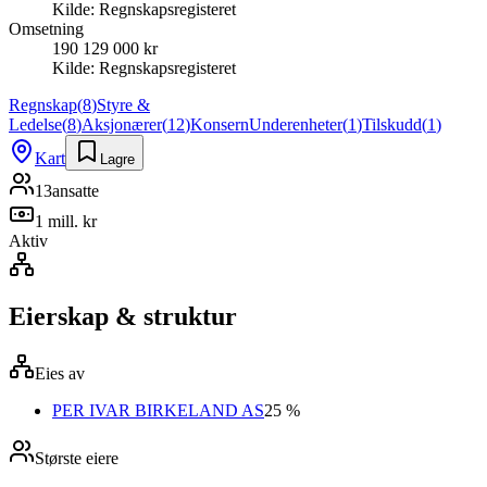
Kilde:
Regnskapsregisteret
Omsetning
190 129 000 kr
Kilde:
Regnskapsregisteret
Regnskap
(
8
)
Styre &
Ledelse
(
8
)
Aksjonærer
(
12
)
Konsern
Underenheter
(
1
)
Tilskudd
(
1
)
Kart
Lagre
13
ansatte
1 mill. kr
Aktiv
Eierskap & struktur
Eies av
PER IVAR BIRKELAND AS
25 %
Største eiere