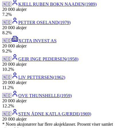
🇳🇴
KJELL RUBEN BOKN NAADEN
(
1989
)
20 000
aksjer
7
.
2
%
🇳🇴
PETTER OSELAND
(
1979
)
20 000
aksjer
8
.
2
%
🇳🇴
XCITA INVEST AS
20 000
aksjer
9
.
2
%
🇳🇴
GEIR INGE PEDERSEN
(
1958
)
20 000
aksjer
10
.
2
%
🇳🇴
LIV PETTERSEN
(
1962
)
20 000
aksjer
11
.
2
%
🇳🇴
OVE THUNSHELLE
(
1959
)
20 000
aksjer
12
.
2
%
🇳🇴
STEN ÅDNE KATLA GJERDE
(
1969
)
20 000
aksjer
* Noen aksjonærer har flere aksjeklasser. Prosent viser samlet