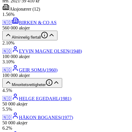
feb. 2021
·
39 410 kr
Aksjonærer
(
12
)
1
.
56
%
🇳🇴
BIRKEN & CO AS
560 000
aksjer
Alminnelig flertall
2
.
10
%
🇳🇴
EYVIN MAGNE OLSEN
(
1948
)
100 000
aksjer
3
.
10
%
🇳🇴
GEIR SOMA
(
1960
)
100 000
aksjer
Minoritetsrettigheter
4
.
5
%
🇳🇴
HELGE EGEDAHL
(
1981
)
50 000
aksjer
5
.
5
%
🇳🇴
HÅKON BOGANES
(
1977
)
50 000
aksjer
6
.
2
%