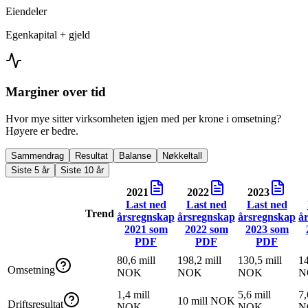
Eiendeler
Egenkapital + gjeld
Marginer over tid
Hvor mye sitter virksomheten igjen med per krone i omsetning?
Høyere er bedre.
Sammendrag
Resultat
Balanse
Nøkkeltall
Siste 5 år
Siste 10 år
2021
2022
2023
Last ned
Last ned
Last ned
Trend
årsregnskap
årsregnskap
årsregnskap
å
2021
som
2022
som
2023
som
PDF
PDF
PDF
80,6 mill
198,2 mill
130,5 mill
14
Omsetning
NOK
NOK
NOK
N
1,4 mill
5,6 mill
7,
10 mill NOK
Driftsresultat
NOK
NOK
N