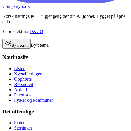
Companybook
Norsk næringsliv — tilgjengelig der din AI jobber. Bygget på åpne
data.
Et prosjekt fra
D&CO
Bytt tema
Bytt tema
Næringsliv
Lister
Nyetableringer
Opphørte
Børsnotert
Anbud
Patentsok
Fylker og kommuner
Det offentlige
Staten
Stortinget