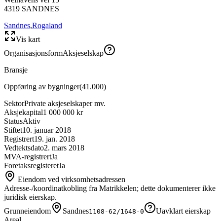
4319
SANDNES
Sandnes
,
Rogaland
Vis kart
Organisasjonsform
Aksjeselskap
Bransje
Oppføring av bygninger
(
41.000
)
Sektor
Private aksjeselskaper mv.
Aksjekapital
1 000 000 kr
Status
Aktiv
Stiftet
10. januar 2018
Registrert
19. jan. 2018
Vedtektsdato
2. mars 2018
MVA-registrert
Ja
Foretaksregisteret
Ja
Eiendom ved virksomhetsadressen
Adresse-/koordinatkobling fra Matrikkelen; dette dokumenterer ikke
juridisk eierskap.
Grunneiendom
Sandnes
Uavklart eierskap
1108-62/1648-0
Areal