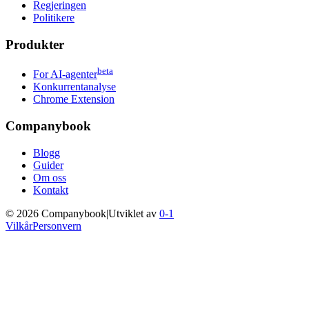
Regjeringen
Politikere
Produkter
beta
For AI-agenter
Konkurrentanalyse
Chrome Extension
Companybook
Blogg
Guider
Om oss
Kontakt
©
2026
Companybook
|
Utviklet av
0-1
Vilkår
Personvern