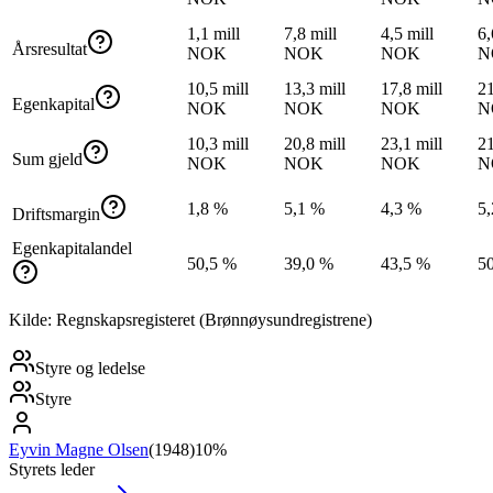
1,1 mill
7,8 mill
4,5 mill
6,
Årsresultat
NOK
NOK
NOK
N
10,5 mill
13,3 mill
17,8 mill
21
Egenkapital
NOK
NOK
NOK
N
10,3 mill
20,8 mill
23,1 mill
21
Sum gjeld
NOK
NOK
NOK
N
1,8 %
5,1 %
4,3 %
5
Driftsmargin
Egenkapitalandel
50,5 %
39,0 %
43,5 %
5
Kilde: Regnskapsregisteret (Brønnøysundregistrene)
Styre og ledelse
Styre
Eyvin Magne Olsen
(
1948
)
10%
Styrets leder