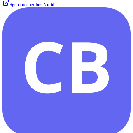
Søk domener hos Norid
CB