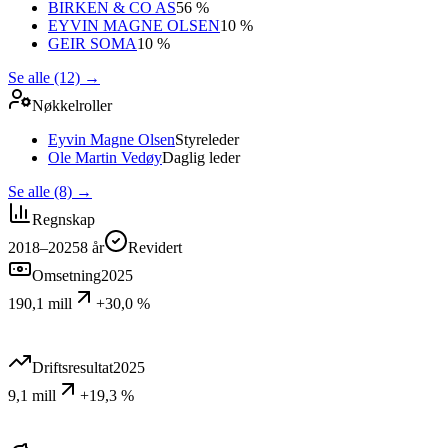
BIRKEN & CO AS
56 %
EYVIN MAGNE OLSEN
10 %
GEIR SOMA
10 %
Se alle (12)
→
Nøkkelroller
Eyvin Magne Olsen
Styreleder
Ole Martin Vedøy
Daglig leder
Se alle (8)
→
Regnskap
2018–2025
8
år
Revidert
Omsetning
2025
190,1 mill
+30,0 %
Driftsresultat
2025
9,1 mill
+19,3 %