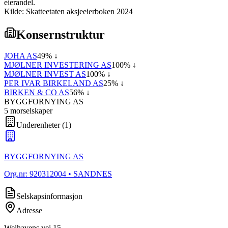
eierandel.
Kilde: Skatteetaten aksjeeierboken 2024
Konsernstruktur
JOHA AS
49
% ↓
MJØLNER INVESTERING AS
100
% ↓
MJØLNER INVEST AS
100
% ↓
PER IVAR BIRKELAND AS
25
% ↓
BIRKEN & CO AS
56
% ↓
BYGGFORNYING AS
5
morselskap
er
Underenheter
(
1
)
BYGGFORNYING AS
Org.nr:
920312004
• SANDNES
Selskapsinformasjon
Adresse
Welhavens vei 15