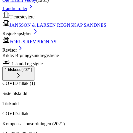
Ole Martin Vedøy
(
1981
)
1
andre roller
Tjenesteytere
JANSSON & LARSEN REGNSKAP SANDNES
Regnskapsfører
FORUS REVISJON AS
Revisor
Kilde: Brønnøysundregistrene
Tilskudd og støtte
1
tilskudd
(
2021
)
COVID-tiltak
(
1
)
Siste tilskudd
Tilskudd
COVID-tiltak
Kompensasjonsordningen (2021)