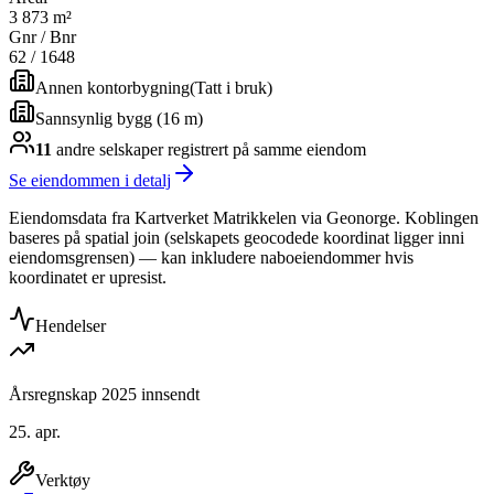
3 873 m²
Gnr / Bnr
62
/
1648
Annen kontorbygning
(
Tatt i bruk
)
Sannsynlig bygg (16 m)
11
andre selskap
er
registrert på samme eiendom
Se eiendommen i detalj
Eiendomsdata fra Kartverket Matrikkelen via Geonorge. Koblingen
baseres på spatial join (selskapets geocodede koordinat ligger inni
eiendomsgrensen) — kan inkludere naboeiendommer hvis
koordinatet er upresist.
Hendelser
Årsregnskap 2025 innsendt
25. apr.
Verktøy